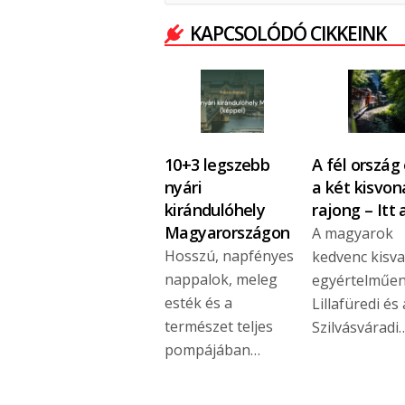
KAPCSOLÓDÓ CIKKEINK
10+3 legszebb
A fél ország
nyári
a két kisvon
kirándulóhely
rajong – Itt
Magyarországon
A magyarok
Hosszú, napfényes
kedvenc kisva
nappalok, meleg
egyértelműen
esték és a
Lillafüredi és 
természet teljes
Szilvásváradi
pompájában…