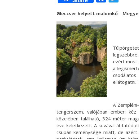
Share
Gleccser helyett malomkő – Megye
Túlpörgetet
legszebbre,
ezért most 
a legismert
csodálato
ellátogatni. 
A Zempléni-
tengerszem, valójában emberi kéz m
közelében található, 324 méter maga
éve keletkezett. A kovával átitatódot
csupán keménysége miatt, de azért 