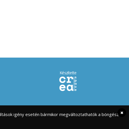
Készítette
eállítások igény esetén bármikor megváltoztathatók a böngésző