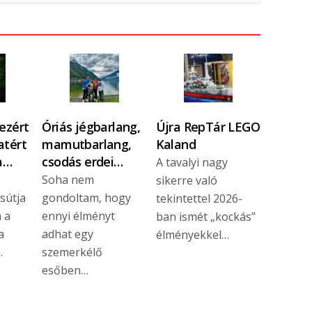
 ezért
Óriás jégbarlang,
Újra RepTár LEGO
atért
mamutbarlang,
Kaland
 a…
csodás erdei…
A tavalyi nagy
Soha nem
sikerre való
sútja
gondoltam, hogy
tekintettel 2026-
 a
ennyi élményt
ban ismét „kockás”
a
adhat egy
élményekkel…
…
szemerkélő
esőben…