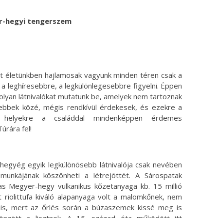
r-hegyi tengerszem
t életünkben hajlamosak vagyunk minden téren csak a
 a leghíresebbre, a legkülönlegesebbre figyelni. Éppen
olyan látnivalókat mutatunk be, amelyek nem tartoznak
ebbek közé, mégis rendkívül érdekesek, és ezekre a
s helyekre a családdal mindenképpen érdemes
Túrára fel!
hegyég egyik legkülönösebb látnivalója csak nevében
unkájának köszönheti a létrejöttét. A Sárospatak
s Megyer-hegy vulkanikus kőzetanyaga kb. 15 millió
t riolittufa kiváló alapanyaga volt a malomkőnek, nem
is, mert az őrlés során a búzaszemek kissé meg is