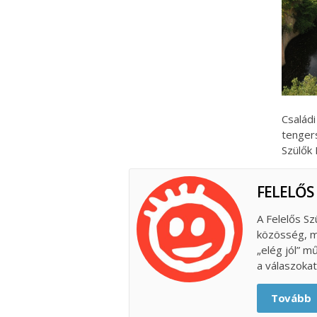
Családi
tenger
Szülők 
FELELŐS
A Felelős Sz
közösség, m
„elég jól” m
a válaszokat
Tovább