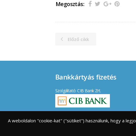
Megosztás:
Előző cikk
Bankkártyás fizetés
Szolgáltató: CIB Bank Zrt.
Elfogadott kártyák:
A weboldalon "cookie-kat" ("sütiket") használunk, hogy a leg