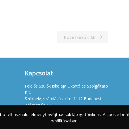
Következő cikk
Kapcsolat
Felelős Szülők Iskolája Oktató és Szolgáltató
Kft.
Székhely, számlázási cím: 1112 Budapest,
Zólyomi út 47.
Iroda: 1114 Budapest, Villányi út 11-13.
jobb felhasználói élményt nyújthassuk látogatóinknak. A cookie b
Cégjegyzékszám: 01 09 966630
beállításaiban.
Adószám: 23461176-2-43