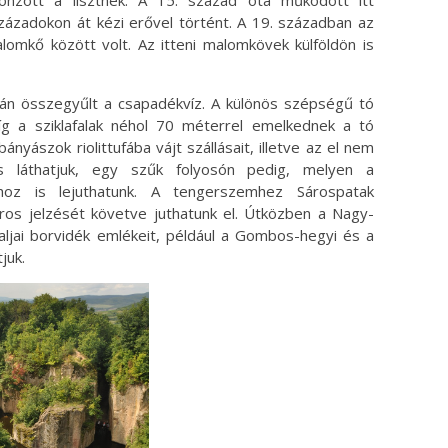
sönzött a lisztnek. A 15. század óta működött itt
ázadokon át kézi erővel történt. A 19. században az
omkő között volt. Az itteni malomkövek külföldön is
rán összegyűlt a csapadékvíz. A különös szépségű tó
 a sziklafalak néhol 70 méterrel emelkednek a tó
ányászok riolittufába vájt szállásait, illetve az el nem
 is láthatjuk, egy szűk folyosón pedig, melyen a
oz is lejuthatunk. A tengerszemhez Sárospatak
ros jelzését követve juthatunk el. Útközben a Nagy-
yaljai borvidék emlékeit, például a Gombos-hegyi és a
juk.