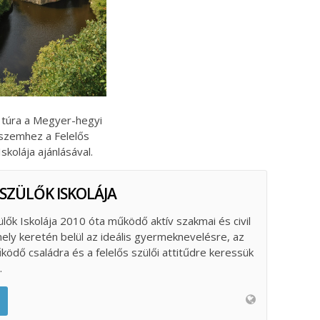
 túra a Megyer-hegyi
szemhez a Felelős
Iskolája ajánlásával.
 SZÜLŐK ISKOLÁJA
ülők Iskolája 2010 óta működő aktív szakmai és civil
ely keretén belül az ideális gyermeknevelésre, az
űködő családra és a felelős szülői attitűdre keressük
.