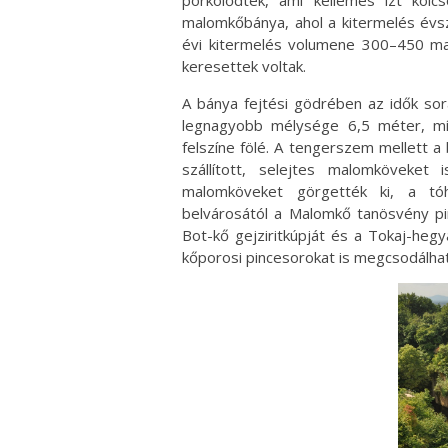
pörkölődtek, ami kellemes ízt kölc
malomkőbánya, ahol a kitermelés évsz
évi kitermelés volumene 300–450 mal
keresettek voltak.
A bánya fejtési gödrében az idők so
legnagyobb mélysége 6,5 méter, míg
felszíne fölé. A tengerszem mellett a b
szállított, selejtes malomköveket
malomköveket görgették ki, a tóh
belvárosától a Malomkő tanösvény pi
Bot-kő gejziritkúpját és a Tokaj-heg
kőporosi pincesorokat is megcsodálhat