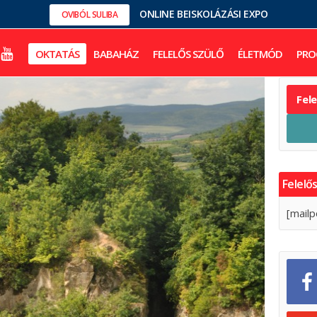
ONLINE BEISKOLÁZÁSI EXPO
OVIBÓL SULIBA
OKTATÁS
BABAHÁZ
FELELŐS SZÜLŐ
ÉLETMÓD
PRO
Fel
Felelős
[mailp