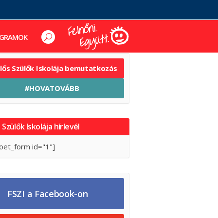
GRAMOK
elős Szülők Iskolája bemutatkozás
#HOVATOVÁBB
 Szülők Iskolája hírlevél
oet_form id="1"]
FSZI a Facebook-on