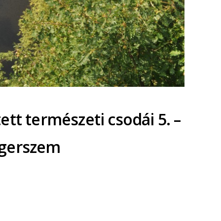
tt természeti csodái 5. –
ngerszem
ok
ter