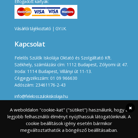
Elfogadott kártyák:
Vásárlói tájékoztató
|
GY.I.K.
Kapcsolat
Felelős Szülők Iskolája Oktató és Szolgáltató Kft.
Székhely, számlázási cím: 1112 Budapest, Zólyomi út 47.
Iroda: 1114 Budapest, Villányi út 11-13.
Cégjegyzékszám: 01 09 966630
Adószám: 23461176-2-43
info@felelosszulokiskolaja.hu
+36 20 358 66 12
A weboldalon "cookie-kat" ("sütiket") használunk, hogy a
legjobb felhasználói élményt nyújthassuk látogatóinknak. A
Készített
cookie beállítások igény esetén bármikor
megváltoztathatók a böngésző beállításaiban.