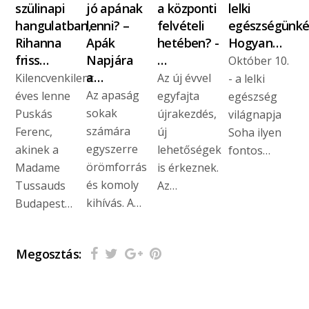
szülinapi
jó apának
a központi
lelki
hangulatban,
lenni? –
felvételi
egészségünké
Rihanna
Apák
hetében? -
Hogyan…
friss…
Napjára
…
Október 10.
a…
Kilencvenkilenc
Az új évvel
- a lelki
Az apaság
éves lenne
egyfajta
egészség
sokak
Puskás
újrakezdés,
világnapja
számára
Ferenc,
új
Soha ilyen
egyszerre
akinek a
lehetőségek
fontos…
örömforrás
Madame
is érkeznek.
és komoly
Tussauds
Az…
kihívás. A…
Budapest…
Megosztás: