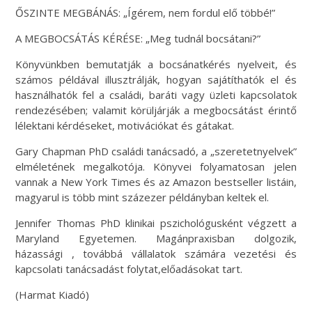
ŐSZINTE MEGBÁNÁS: „Ígérem, nem fordul elő többé!”
A MEGBOCSÁTÁS KÉRÉSE: „Meg tudnál bocsátani?”
Könyvünkben bemutatják a bocsánatkérés nyelveit, és
számos példával illusztrálják, hogyan sajátíthatók el és
használhatók fel a családi, baráti vagy üzleti kapcsolatok
rendezésében; valamit körüljárják a megbocsátást érintő
lélektani kérdéseket, motivációkat és gátakat.
Gary Chapman PhD családi tanácsadó, a „szeretetnyelvek”
elméletének megalkotója. Könyvei folyamatosan jelen
vannak a New York Times és az Amazon bestseller listáin,
magyarul is több mint százezer példányban keltek el.
Jennifer Thomas PhD klinikai pszichológusként végzett a
Maryland Egyetemen. Magánpraxisban dolgozik,
házassági , továbbá vállalatok számára vezetési és
kapcsolati tanácsadást folytat,előadásokat tart.
(Harmat Kiadó)