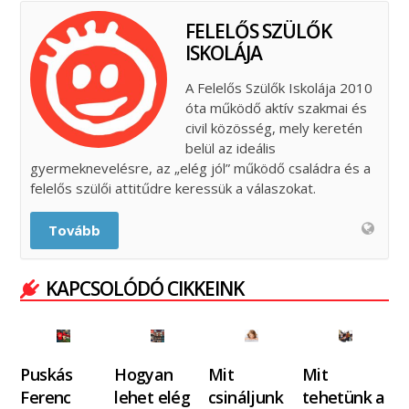
FELELŐS SZÜLŐK
ISKOLÁJA
A Felelős Szülők Iskolája 2010
óta működő aktív szakmai és
civil közösség, mely keretén
belül az ideális
gyermeknevelésre, az „elég jól” működő családra és a
felelős szülői attitűdre keressük a válaszokat.
Tovább
KAPCSOLÓDÓ CIKKEINK
Puskás
Hogyan
Mit
Mit
Ferenc
lehet elég
csináljunk
tehetünk a