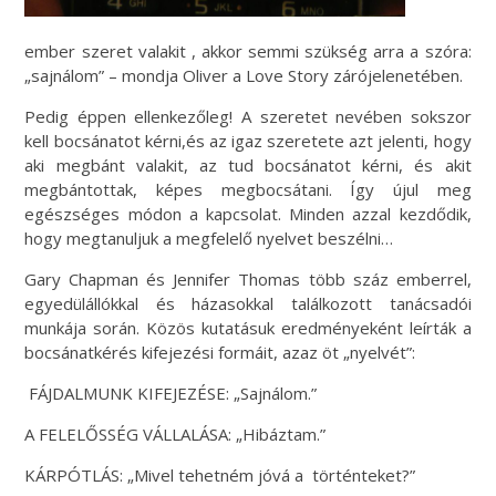
ember szeret valakit , akkor semmi szükség arra a szóra:
„sajnálom” – mondja Oliver a Love Story zárójelenetében.
Pedig éppen ellenkezőleg! A szeretet nevében sokszor
kell bocsánatot kérni,és az igaz szeretete azt jelenti, hogy
aki megbánt valakit, az tud bocsánatot kérni, és akit
megbántottak, képes megbocsátani. Így újul meg
egészséges módon a kapcsolat. Minden azzal kezdődik,
hogy megtanuljuk a megfelelő nyelvet beszélni…
Gary Chapman és Jennifer Thomas több száz emberrel,
egyedülállókkal és házasokkal találkozott tanácsadói
munkája során. Közös kutatásuk eredményeként leírták a
bocsánatkérés kifejezési formáit, azaz öt „nyelvét”:
FÁJDALMUNK KIFEJEZÉSE: „Sajnálom.”
A FELELŐSSÉG VÁLLALÁSA: „Hibáztam.”
KÁRPÓTLÁS: „Mivel tehetném jóvá a történteket?”