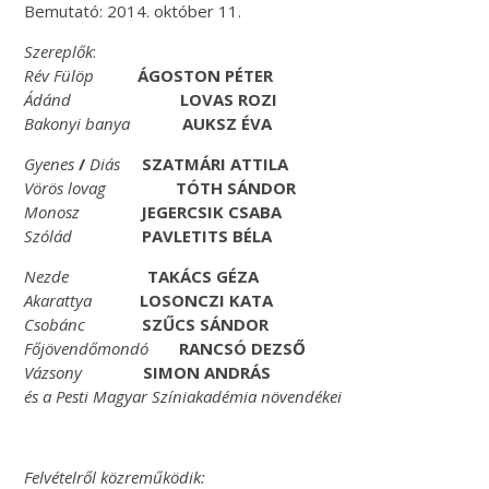
Bemutató: 2014. október 11.
Szereplők
:
Rév Fülöp
ÁGOSTON PÉTER
Ádánd
LOVAS ROZI
Bakonyi banya
AUKSZ ÉVA
Gyenes
/
Diás
SZATMÁRI ATTILA
Vörös lovag
TÓTH SÁNDOR
Monosz
JEGERCSIK CSABA
Szólád
PAVLETITS BÉLA
Nezde
TAKÁCS GÉZA
Akarattya
LOSONCZI KATA
Csobánc
SZŰCS SÁNDOR
Főjövendőmondó
RANCSÓ DEZSŐ
Vázsony
SIMON ANDRÁS
és a Pesti Magyar Színiakadémia növendékei
Felvételről közreműködik: