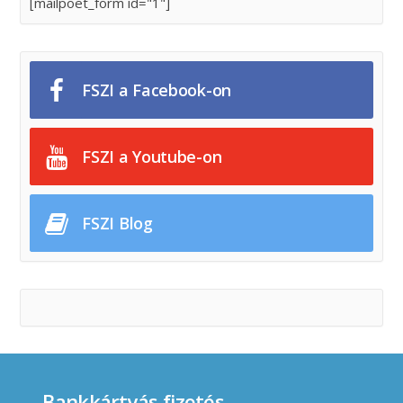
[mailpoet_form id="1"]
FSZI a Facebook-on
FSZI a Youtube-on
FSZI Blog
Bankkártyás fizetés