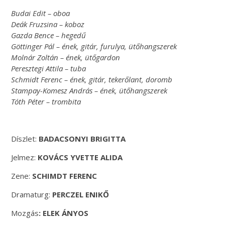
Budai Edit – oboa
Deák Fruzsina – koboz
Gazda Bence – hegedű
Göttinger Pál – ének, gitár, furulya, ütőhangszerek
Molnár Zoltán – ének, ütőgardon
Peresztegi Attila – tuba
Schmidt Ferenc – ének, gitár, tekerőlant, doromb
Stampay-Komesz András – ének, ütőhangszerek
Tóth Péter – trombita
Díszlet:
BADACSONYI BRIGITTA
Jelmez:
KOVÁCS YVETTE ALIDA
Zene:
SCHIMDT FERENC
Dramaturg:
PERCZEL ENIKŐ
Mozgás
: ELEK ÁNYOS