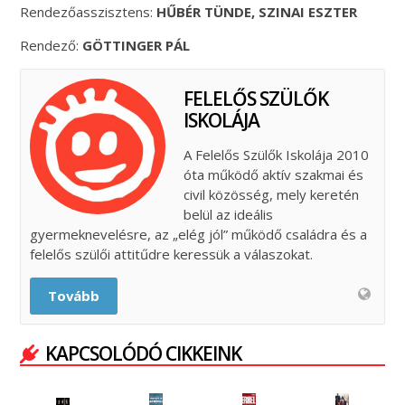
Rendezőasszisztens:
HŰBÉR TÜNDE,
SZINAI ESZTER
Rendező:
GÖTTINGER PÁL
FELELŐS SZÜLŐK
ISKOLÁJA
A Felelős Szülők Iskolája 2010
óta működő aktív szakmai és
civil közösség, mely keretén
belül az ideális
gyermeknevelésre, az „elég jól” működő családra és a
felelős szülői attitűdre keressük a válaszokat.
Tovább
KAPCSOLÓDÓ CIKKEINK