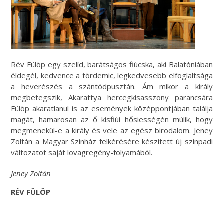
Rév Fülöp egy szelíd, barátságos fiúcska, aki Balatóniában
éldegél, kedvence a tördemic, legkedvesebb elfoglaltsága
a heverészés a szántódpusztán. Ám mikor a király
megbetegszik, Akarattya hercegkisasszony parancsára
Fülöp akaratlanul is az események középpontjában találja
magát, hamarosan az ő kisfiúi hősiességén múlik, hogy
megmenekül-e a király és vele az egész birodalom. Jeney
Zoltán a Magyar Színház felkérésére készített új színpadi
változatot saját lovagregény-folyamából.
Jeney Zoltán
RÉV FÜLÖP