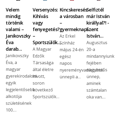
Velem
Versenyzés:
Kincskeresés
Selfiztél
mindig
Kihívás
a városban
már István
történik
vagy
–
királlyal?! -
valami –
fenyegetés?
gyermeknapi…
Szent
Janikovszky
–
István…
Az Erkel
Éva
Sportszülők…
Augusztus
Színház
darab…
A Magyar
20-a
május 24-én
Janikovszky
Edzők
mindannyiunk
egész
Éva, a
Társasága
fejében
napos
magyar
által életre
nagybetűs
nyereményvadászattal
gyerekirodalom
hívott,
ünnep,
ünnepli a…
egyik
soron
aminek
legjelentősebb
következő
számtalan
alkotója
Sportszülők…
oka van.…
születésének
100.…