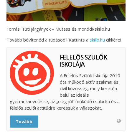
Forrás: Tuti járgányok – Mutass és mondd!/skillo.hu
Tovább bővítenéd a tudásod? Kattints a
skillo.hu
cikkére!
FELELŐS SZÜLŐK
ISKOLÁJA
A Felelős Szülők Iskolája 2010
óta működő aktív szakmai és
civil közösség, mely keretén
belül az ideális
gyermeknevelésre, az „elég jól” működő családra és a
felelős szülői attitűdre keressük a válaszokat.
Tovább