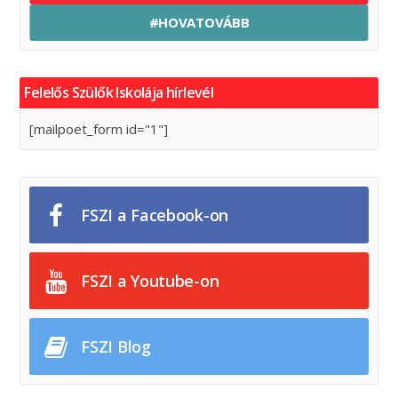
#HOVATOVÁBB
Felelős Szülők Iskolája hírlevél
[mailpoet_form id="1"]
FSZI a Facebook-on
FSZI a Youtube-on
FSZI Blog