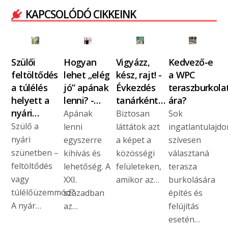
KAPCSOLÓDÓ CIKKEINK
Szülői
Hogyan
Vigyázz,
Kedvező-e
feltöltődés
lehet „elég
kész, rajt! -
a WPC
a túlélés
jó” apának
Évkezdés
teraszburkola
helyett a
lenni? -…
tanárként…
ára?
nyári…
Apának
Biztosan
Sok
Szülő a
lenni
láttátok azt
ingatlantulajd
nyári
egyszerre
a képet a
szívesen
szünetben –
kihívás és
közösségi
választaná
feltöltődés
lehetőség. A
felületeken,
terasza
vagy
XXI.
amikor az…
burkolására
túlélőüzemmód?
században
építés és
A nyár…
az…
felújítás
esetén…