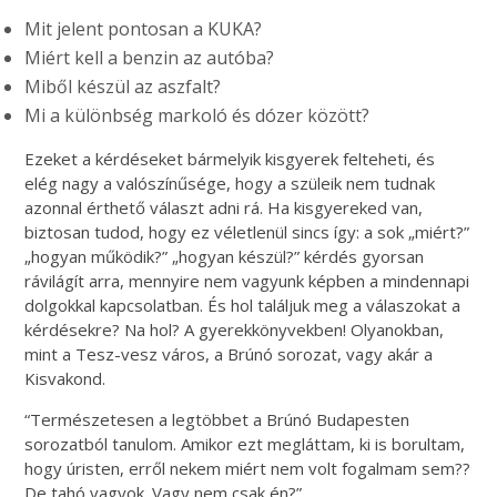
Mit jelent pontosan a KUKA?
Miért kell a benzin az autóba?
Miből készül az aszfalt?
Mi a különbség markoló és dózer között?
Ezeket a kérdéseket bármelyik kisgyerek felteheti, és
elég nagy a valószínűsége, hogy a szüleik nem tudnak
azonnal érthető választ adni rá. Ha kisgyereked van,
biztosan tudod, hogy ez véletlenül sincs így: a sok „miért?”
„hogyan működik?” „hogyan készül?” kérdés gyorsan
rávilágít arra, mennyire nem vagyunk képben a mindennapi
dolgokkal kapcsolatban. És hol találjuk meg a válaszokat a
kérdésekre? Na hol? A gyerekkönyvekben! Olyanokban,
mint a Tesz-vesz város, a Brúnó sorozat, vagy akár a
Kisvakond.
“Természetesen a legtöbbet a Brúnó Budapesten
sorozatból tanulom. Amikor ezt megláttam, ki is borultam,
hogy úristen, erről nekem miért nem volt fogalmam sem??
De tahó vagyok. Vagy nem csak én?”