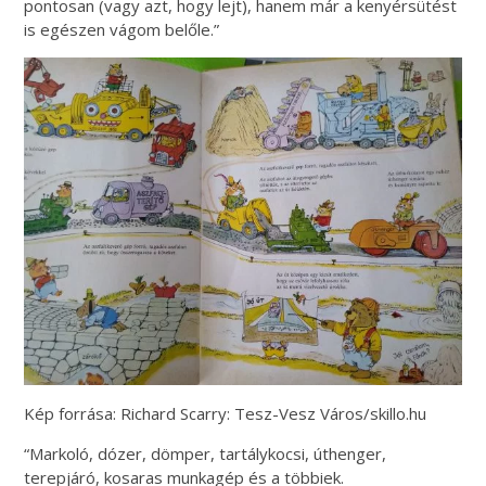
pontosan (vagy azt, hogy lejt), hanem már a kenyérsütést
is egészen vágom belőle.”
Kép forrása: Richard Scarry: Tesz-Vesz Város/skillo.hu
“Markoló, dózer, dömper, tartálykocsi, úthenger,
terepjáró, kosaras munkagép és a többiek.