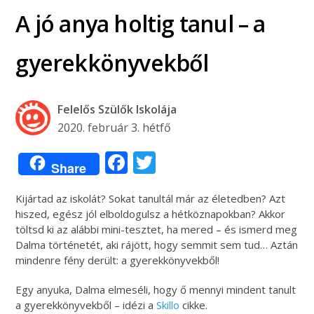
A jó anya holtig tanul – a
gyerekkönyvekből
Felelős Szülők Iskolája
2020. február 3. hétfő
Facebook
Twitter
Share
Kijártad az iskolát? Sokat tanultál már az életedben? Azt
hiszed, egész jól elboldogulsz a hétköznapokban? Akkor
töltsd ki az alábbi mini-tesztet, ha mered – és ismerd meg
Dalma történetét, aki rájött, hogy semmit sem tud… Aztán
mindenre fény derült: a gyerekkönyvekből!
Egy anyuka, Dalma elmeséli, hogy ő mennyi mindent tanult
a gyerekkönyvekből – idézi a
Skillo
cikke.