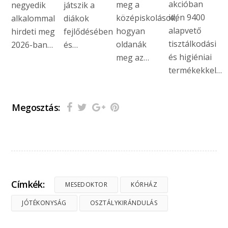
akcióban
meg a
negyedik
játszik a
idén 9400
középiskolások,
alkalommal
diákok
alapvető
hogyan
hirdeti meg
fejlődésében
tisztálkodási
oldanák
2026-ban…
és…
és higiéniai
meg az…
termékekkel…
Megosztás:
Címkék:
MESEDOKTOR
KÓRHÁZ
JÓTÉKONYSÁG
OSZTÁLYKIRÁNDULÁS