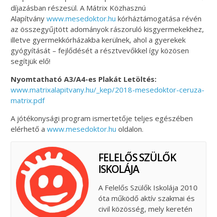
díjazásban részesül. A Mátrix Közhasznú
Alapítvány
www.mesedoktor.hu
kórháztámogatása révén
az összegyűjtött adományok rászoruló kisgyermekekhez,
illetve gyermekkórházakba kerülnek, ahol a gyerekek
gyógyítását – fejlődését a résztvevőkkel így közösen
segítjük elő!
Nyomtatható A3/A4-es Plakát Letöltés:
www.matrixalapitvany.hu/_kep/
2018-mesedoktor-ceruza-
matrix.
pdf
A jótékonysági program ismertetője teljes egészében
elérhető a
www.mesedoktor.hu
oldalon.
FELELŐS SZÜLŐK
ISKOLÁJA
A Felelős Szülők Iskolája 2010
óta működő aktív szakmai és
civil közösség, mely keretén