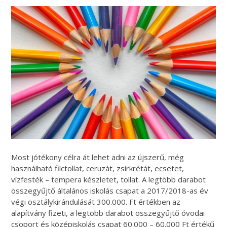
Most jótékony célra át lehet adni az újszerű, még
használható filctollat, ceruzát, zsírkrétát, ecsetet,
vízfesték – tempera készletet, tollat. A legtöbb darabot
összegyűjtő általános iskolás csapat a 2017/2018-as év
végi osztálykirándulását 300.000. Ft értékben az
alapítvány fizeti, a legtöbb darabot összegyűjtő óvodai
csoport és középiskolás csapat 60.000 – 60.000 Ft értékű