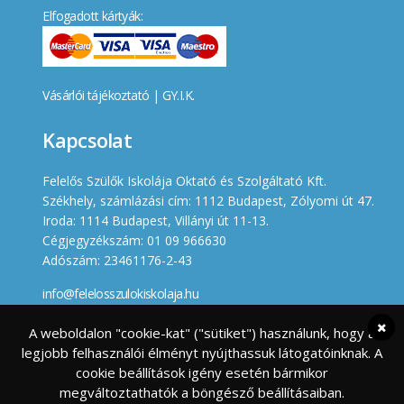
Elfogadott kártyák:
Vásárlói tájékoztató
|
GY.I.K.
Kapcsolat
Felelős Szülők Iskolája Oktató és Szolgáltató Kft.
Székhely, számlázási cím: 1112 Budapest, Zólyomi út 47.
Iroda: 1114 Budapest, Villányi út 11-13.
Cégjegyzékszám: 01 09 966630
Adószám: 23461176-2-43
info@felelosszulokiskolaja.hu
+36 20 358 66 12
A weboldalon "cookie-kat" ("sütiket") használunk, hogy a
legjobb felhasználói élményt nyújthassuk látogatóinknak. A
Készített
cookie beállítások igény esetén bármikor
megváltoztathatók a böngésző beállításaiban.