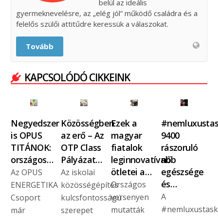
belül az ideális
gyermeknevelésre, az „elég jól” működő családra és a
felelős szülői attitűdre keressük a válaszokat.
Tovább
KAPCSOLÓDÓ CIKKEINK
Negyedszer
Közösségben
Ezek a
#nemluxustas
is OPUS
az erő – Az
magyar
9400
TITÁNOK:
OTP Class
fiatalok
rászoruló
országos…
Pályázat…
leginnovatívabb
nő
ötletei a…
egészsége
Az OPUS
Az iskolai
és…
Országos
ENERGETIKA
közösségépítés
A
versenyen
Csoport
kulcsfontosságú
#nemluxustask
mutatták
már
szerepet