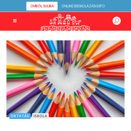
OVIBÓL SULIBA
ONLINE BEISKOLÁZÁSI EXPO
OKTATÁS
ISKOLA