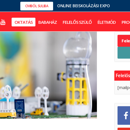
ONLINE BEISKOLÁZÁSI EXPO
OVIBÓL SULIBA
OKTATÁS
BABAHÁZ
FELELŐS SZÜLŐ
ÉLETMÓD
PRO
Fel
Felelős
[mailp