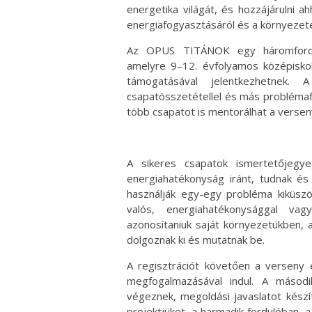
energetika világát, és hozzájárulni 
energiafogyasztásáról és a környezeté
Az OPUS TITÁNOK egy háromforduló
amelyre 9–12. évfolyamos középisko
támogatásával jelentkezhetnek
csapatösszetétellel és más problémafe
több csapatot is mentorálhat a versen
A sikeres csapatok ismertetőjegye
energiahatékonyság iránt, tudnak és 
használják egy-egy probléma kiküsz
valós, energiahatékonysággal vag
azonosítaniuk saját környezetükben, 
dolgoznak ki és mutatnak be.
A regisztrációt követően a verseny 
megfogalmazásával indul. A másodi
végeznek, megoldási javaslatot készít
projektjüket, a harmadik fordulóban,