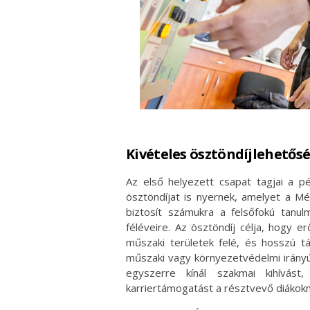
Kivételes ösztöndíjlehetős
Az első helyezett csapat tagjai a p
ösztöndíjat is nyernek, amelyet a Mé
biztosít számukra a felsőfokú tanul
féléveire. Az ösztöndíj célja, hogy 
műszaki területek felé, és hosszú t
műszaki vagy környezetvédelmi irány
egyszerre kínál szakmai kihívást,
karriertámogatást a résztvevő diákokn