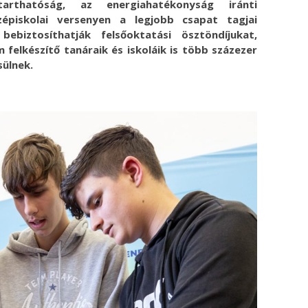
arthatóság, az energiahatékonyság iránti
zépiskolai versenyen a legjobb csapat tagjai
bebiztosíthatják felsőoktatási ösztöndíjukat,
felkészítő tanáraik és iskoláik is több százezer
ülnek.