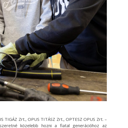
TIGÁZ Zrt., OPUS TITÁSZ Zrt., OPTESZ OPUS Zrt. –
eretné közelebb hozni a fiatal generációhoz az