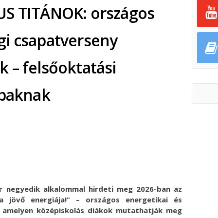
US TITÁNOK: országos
gi csapatverseny
 – felsőoktatási
bbaknak
ok
ter
 negyedik alkalommal hirdeti meg 2026-ban az
jövő energiája!” – országos energetikai és
, amelyen középiskolás diákok mutathatják meg