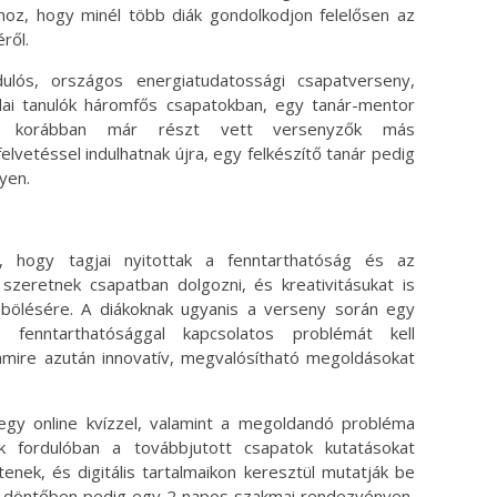
ahhoz, hogy minél több diák gondolkodjon felelősen az
ről.
s, országos energiatudatossági csapatverseny,
lai tanulók háromfős csapatokban, egy tanár-mentor
. A korábban már részt vett versenyzők más
lvetéssel indulhatnak újra, egy felkészítő tanár pedig
yen.
, hogy tagjai nyitottak a fenntarthatóság és az
szeretnek csapatban dolgozni, és kreativitásukat is
öbölésére. A diákoknak ugyanis a verseny során egy
y fenntarthatósággal kapcsolatos problémát kell
amire azután innovatív, megvalósítható megoldásokat
egy online kvízzel, valamint a megoldandó probléma
k fordulóban a továbbjutott csapatok kutatásokat
enek, és digitális tartalmaikon keresztül mutatják be
 a döntőben pedig egy 2 napos szakmai rendezvényen,