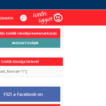
GRAMOK
elős Szülők Iskolája bemutatkozás
#HOVATOVÁBB
 Szülők Iskolája hírlevél
oet_form id="1"]
FSZI a Facebook-on