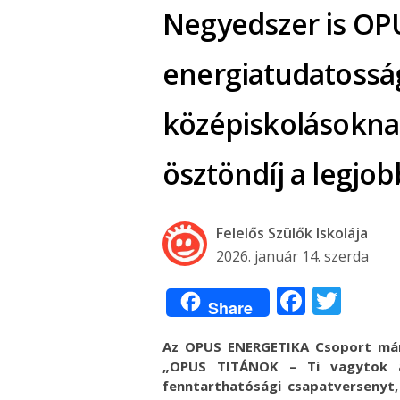
Negyedszer is OP
energiatudatossá
középiskolásoknak
ösztöndíj a legjo
Felelős Szülők Iskolája
2026. január 14. szerda
Facebo
Twit
Share
Az OPUS ENERGETIKA Csoport már
„OPUS TITÁNOK – Ti vagytok a 
fenntarthatósági csapatversenyt