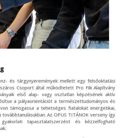
ég
énz- és tárgynyeremények mellett egy felsőoktatási
száros Csoport által működtetett Pro Filii Alapítvány
mányaik első alap- vagy osztatlan képzésének aktív
erősítse a pályaorientációt a természettudományos és
ávon támogassa a tehetséges fiatalokat energetikai,
ú továbbtanulásukban. ​Az OPUS TITÁNOK verseny így
 gyakorlati tapasztalatszerzést és kézzelfogható
ak.