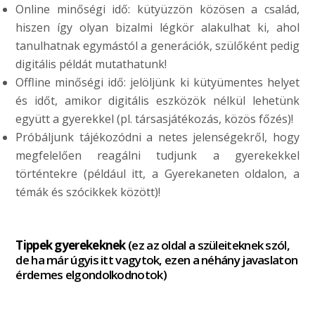
Online minőségi idő: kütyüzzön közösen a család,
hiszen így olyan bizalmi légkör alakulhat ki, ahol
tanulhatnak egymástól a generációk, szülőként pedig
digitális példát mutathatunk!
Offline minőségi idő: jelöljünk ki kütyümentes helyet
és időt, amikor digitális eszközök nélkül lehetünk
együtt a gyerekkel (pl. társasjátékozás, közös főzés)!
Próbáljunk tájékozódni a netes jelenségekről, hogy
megfelelően reagálni tudjunk a gyerekekkel
történtekre (például itt, a Gyerekaneten oldalon, a
témák és szócikkek között)!
Tippek gyerekeknek
(ez az oldal a szüleiteknek szól,
de ha már úgyis itt vagytok, ezen a néhány javaslaton
érdemes elgondolkodnotok)