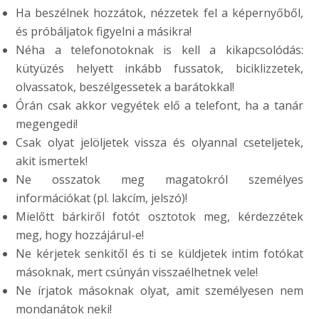
Ha beszélnek hozzátok, nézzetek fel a képernyőből,
és próbáljatok figyelni a másikra!
Néha a telefonotoknak is kell a kikapcsolódás:
kütyüzés helyett inkább fussatok, biciklizzetek,
olvassatok, beszélgessetek a barátokkal!
Órán csak akkor vegyétek elő a telefont, ha a tanár
megengedi!
Csak olyat jelöljetek vissza és olyannal cseteljetek,
akit ismertek!
Ne osszatok meg magatokról személyes
információkat (pl. lakcím, jelszó)!
Mielőtt bárkiről fotót osztotok meg, kérdezzétek
meg, hogy hozzájárul-e!
Ne kérjetek senkitől és ti se küldjetek intim fotókat
másoknak, mert csúnyán visszaélhetnek vele!
Ne írjatok másoknak olyat, amit személyesen nem
mondanátok neki!