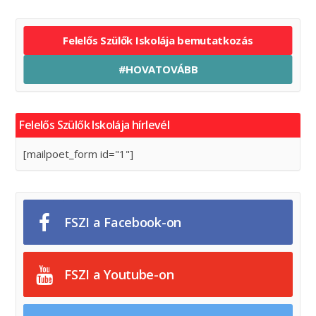
Felelős Szülők Iskolája bemutatkozás
#HOVATOVÁBB
Felelős Szülők Iskolája hírlevél
[mailpoet_form id="1"]
FSZI a Facebook-on
FSZI a Youtube-on