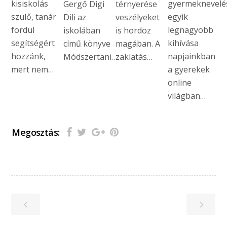
kisiskolás
gyermeknevelé
Gergő Digi
térnyerése
szülő, tanár
egyik
Dili az
veszélyeket
fordul
legnagyobb
iskolában
is hordoz
segítségért
kihívása
című könyve
magában. A
hozzánk,
napjainkban
Módszertani…
zaklatás…
mert nem…
a gyerekek
online
világban…
Megosztás: