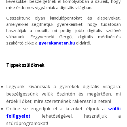
kevesükkel beszélgetnek el komolyabban a szüleik, hogy
mire érdemes vigyázniuk a digitális világban.
Összeírtunk olyan kiindulópontokat és alapelveket,
amelyekkel segíthetjük gyerekeinket, hogy tudatosan
használják a mobilt, mi pedig jobb digitális szülővé
válhatunk. Fegyverneki Gergő, digitális médiaértés
szakértő cikke a
gyerekaneten.hu
oldalról.
Tippek szülőknek
Legyünk kíváncsiak a gyerekek digitális világára:
beszélgessünk velük őszintén és megértően, mi
érdekli őket, mire szeretnének rákeresni a neten!
Online se engedjük el a kezüket: éljünk a
szülői
felügyelet
lehetőségével, használjuk a
szűrőprogramokat!