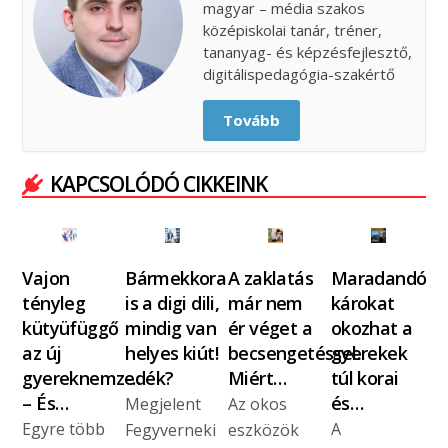
magyar – média szakos
középiskolai tanár, tréner,
tananyag- és képzésfejlesztő,
digitálispedagógia-szakértő
Tovább
KAPCSOLÓDÓ CIKKEINK
Vajon
Bármekkora
A zaklatás
Maradandó
tényleg
is a digi dili,
már nem
károkat
kütyüfüggő
mindig van
ér véget a
okozhat a
az új
helyes kiút!
becsengetéssel.
gyerekek
gyereknemzedék?
-…
Miért…
túl korai
– És…
és…
Megjelent
Az okos
Egyre több
A
Fegyverneki
eszközök