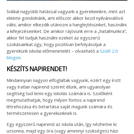
Sokkal nagyobb hatással vagyunk a gyerekeinkre, mint azt
eleinte gondolnánk, ami először akkor kezd nyilvánvalóvá
válni, amikor elkezdik utánozni a hanglejtésünket, használni
a kifejezéseinket. De amikor rájövünk erre a „hatalmunkra”,
akkor fel tudjuk használni ezeket az egyszerű
szokásainkat úgy, hogy pozitívan befolyásoljuk a
gyerekünk iskolai előmenetelét – olvasható a
Szülő 2.0
blogon
.
KÉSZÍTS NAPIRENDET!
Mindannyian nagyon elfoglaltak vagyunk, ezért egy írott
vagy íratlan napirend szerint élünk, ami ugyanolyan
segítség tud lenni egy iskolás számára is. Szülőként
megmutathatjuk, hogy milyen fontos a napirend
létrehozása és betartása saját magunk számára és
természetesen a gyerekünknek is.
Egy egyszerű napirend az iskola után, így nézhetne ki:
uzsonna, majd egy óra (vagy amennyi szükséges) házi