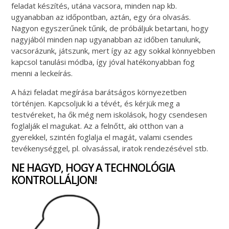
feladat készítés, utána vacsora, minden nap kb.
ugyanabban az időpontban, aztán, egy óra olvasás.
Nagyon egyszerűnek tűnik, de próbáljuk betartani, hogy
nagyjából minden nap ugyanabban az időben tanulunk,
vacsorázunk, játszunk, mert így az agy sokkal könnyebben
kapcsol tanulási módba, így jóval hatékonyabban fog
menni a leckeírás.
A házi feladat megírása barátságos környezetben
történjen. Kapcsoljuk ki a tévét, és kérjük meg a
testvéreket, ha ők még nem iskolások, hogy csendesen
foglalják el magukat. Az a felnőtt, aki otthon van a
gyerekkel, szintén foglalja el magát, valami csendes
tevékenységgel, pl. olvasással, iratok rendezésével stb.
NE HAGYD, HOGY A TECHNOLÓGIA
KONTROLLÁLJON!