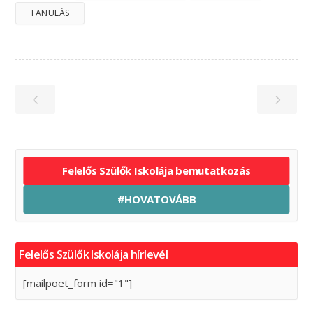
TANULÁS
Felelős Szülők Iskolája bemutatkozás
#HOVATOVÁBB
Felelős Szülők Iskolája hírlevél
[mailpoet_form id="1"]