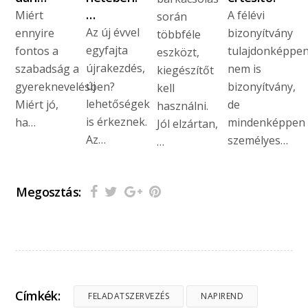
…
Miért
A félévi
során
Az új évvel
ennyire
bizonyítvány
többféle
egyfajta
fontos a
tulajdonképpe
eszközt,
újrakezdés,
szabadság a
nem is
kiegészítőt
új
gyereknevelésben?
bizonyítvány,
kell
lehetőségek
Miért jó,
de
használni.
is érkeznek.
ha…
mindenképpen
Jól elzártan,
Az…
személyes…
…
Megosztás:
Címkék:
FELADATSZERVEZÉS
NAPIREND