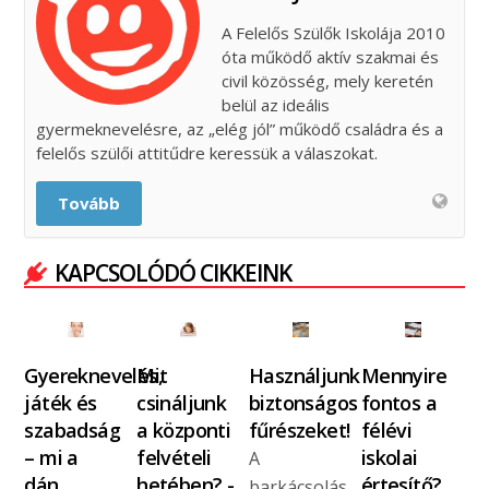
A Felelős Szülők Iskolája 2010
óta működő aktív szakmai és
civil közösség, mely keretén
belül az ideális
gyermeknevelésre, az „elég jól” működő családra és a
felelős szülői attitűdre keressük a válaszokat.
Tovább
KAPCSOLÓDÓ CIKKEINK
Gyereknevelés,
Mit
Használjunk
Mennyire
játék és
csináljunk
biztonságos
fontos a
szabadság
a központi
fűrészeket!
félévi
– mi a
felvételi
iskolai
A
dán…
hetében? -
értesítő?
barkácsolás