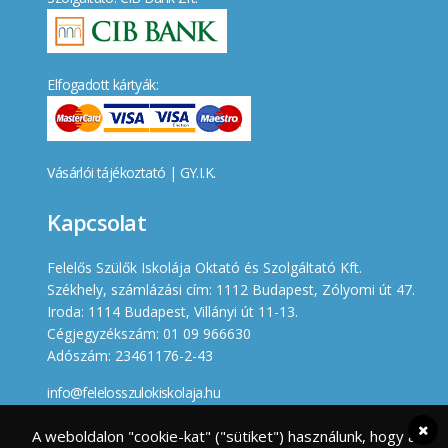
Elfogadott kártyák:
Vásárlói tájékoztató
|
GY.I.K.
Kapcsolat
Felelős Szülők Iskolája Oktató és Szolgáltató Kft.
Székhely, számlázási cím: 1112 Budapest, Zólyomi út 47.
Iroda: 1114 Budapest, Villányi út 11-13.
Cégjegyzékszám: 01 09 966630
Adószám: 23461176-2-43
info@felelosszulokiskolaja.hu
+36 20 358 66 12
A weboldalon "cookie-kat" ("sütiket") használunk, hogy a