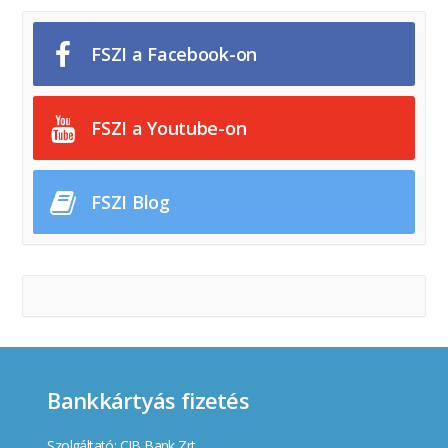
FSZI a Facebook-on
FSZI a Youtube-on
FSZI Blog
Bankkártyás fizetés
Szolgáltató: CIB Bank Zrt.