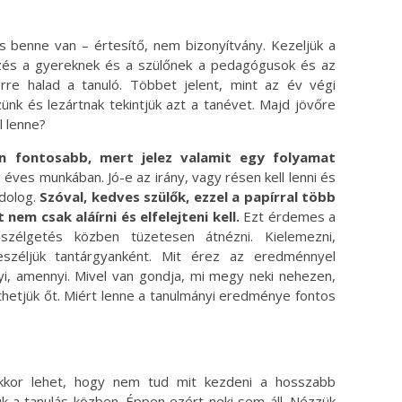
is benne van – értesítő, nem bizonyítvány. Kezeljük a
elzés a gyereknek és a szülőnek a pedagógusok és az
merre halad a tanuló. Többet jelent, mint az év végi
ünk és lezártnak tekintjük azt a tanévet. Majd jövőre
l lenne?
en fontosabb, mert jelez valamit egy folyamat
z éves munkában. Jó-e az irány, vagy résen kell lenni és
 dolog.
Szóval, kedves szülők, ezzel a papírral több
t nem csak aláírni és elfelejteni kell.
Ezt érdemes a
zélgetés közben tüzetesen átnézni. Kielemezni,
eszéljük tantárgyanként. Mit érez az eredménnyel
nyi, amennyi. Mivel van gondja, mi megy neki nehezen,
thetjük őt. Miért lenne a tanulmányi eredménye fontos
kkor lehet, hogy nem tud mit kezdeni a hosszabb
k a tanulás közben. Éppen ezért neki sem áll. Nézzük