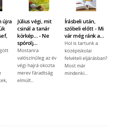
 újra
Július végi, mit
Írásbeli után,
ük
csinál a tanár
szóbeli előtt - Mi
sef,
körkép… - Ne
vár még ránk a…
spórolj…
Hol is tartunk a
gött
Mostanra
középiskolai
valószínűleg az év
felvételi eljárásban?
végi hajrá okozta
Most már
e
merev fáradtság
mindenki…
kek,
elmúlt…