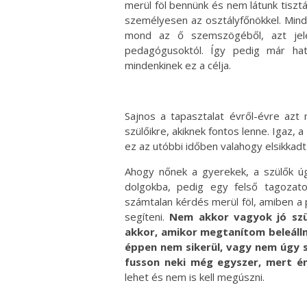
merül föl bennünk és nem látunk tisztá
személyesen az osztályfőnökkel. Mind
mond az ő szemszögéből, azt jele
pedagógusoktól. Így pedig már ha
mindenkinek ez a célja.
Sajnos a tapasztalat évről-évre azt
szülőikre, akiknek fontos lenne. Igaz, 
ez az utóbbi időben valahogy elsikkad
Ahogy nőnek a gyerekek, a szülők úg
dolgokba, pedig egy felső tagozato
számtalan kérdés merül föl, amiben a 
segíteni.
Nem akkor vagyok jó szü
akkor, amikor megtanítom beleállni
éppen nem sikerül, vagy nem úgy si
fusson neki még egyszer, mert é
lehet és nem is kell megúszni.