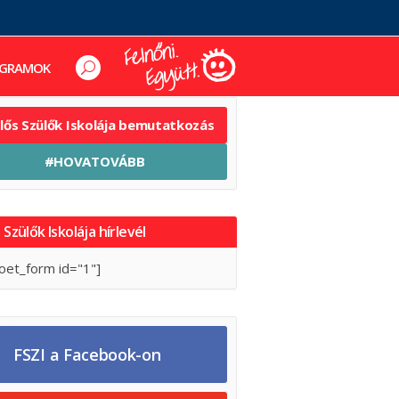
GRAMOK
elős Szülők Iskolája bemutatkozás
#HOVATOVÁBB
 Szülők Iskolája hírlevél
oet_form id="1"]
FSZI a Facebook-on