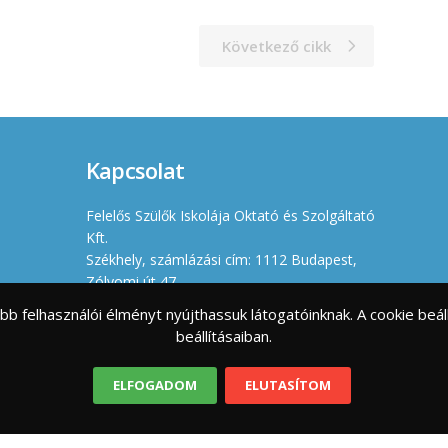
Következő cikk
Kapcsolat
Felelős Szülők Iskolája Oktató és Szolgáltató
Kft.
Székhely, számlázási cím: 1112 Budapest,
Zólyomi út 47.
Iroda: 1114 Budapest, Villányi út 11-13.
jobb felhasználói élményt nyújthassuk látogatóinknak. A cookie b
Cégjegyzékszám: 01 09 966630
beállításaiban.
Adószám: 23461176-2-43
info@felelosszulokiskolaja.hu
ELFOGADOM
ELUTASÍTOM
+36 20 358 66 12