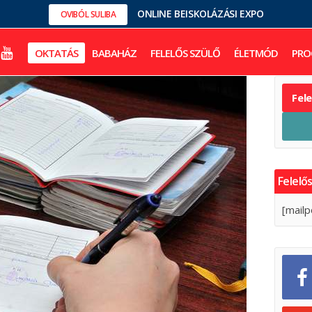
ONLINE BEISKOLÁZÁSI EXPO
OVIBÓL SULIBA
OKTATÁS
BABAHÁZ
FELELŐS SZÜLŐ
ÉLETMÓD
PRO
Fel
Felelős
[mailp