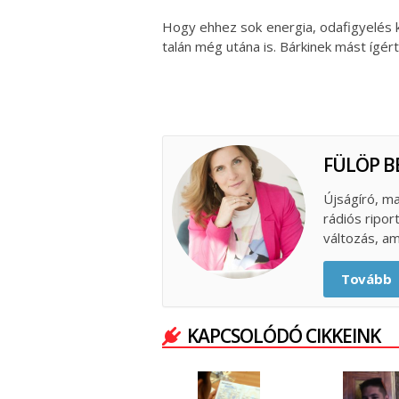
Hogy ehhez sok energia, odafigyelés k
talán még utána is. Bárkinek mást ígért
FÜLÖP B
Újságíró, ma
rádiós ripor
változás, am
Tovább
KAPCSOLÓDÓ CIKKEINK