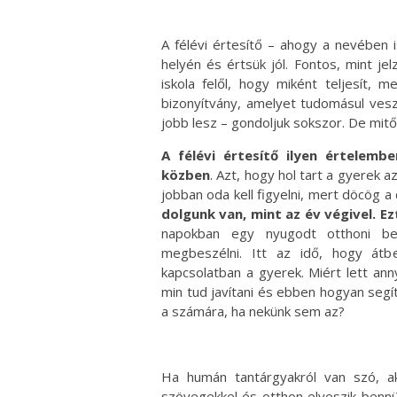
A félévi értesítő – ahogy a nevében 
helyén és értsük jól. Fontos, mint j
iskola felől, hogy miként teljesít, 
bizonyítvány, amelyet tudomásul vesz
jobb lesz – gondoljuk sokszor. De mitő
A félévi értesítő ilyen értelemb
közben
. Azt, hogy hol tart a gyerek a
jobban oda kell figyelni, mert döcög a
dolgunk van, mint az év végivel.
Ez
napokban egy nyugodt otthoni bes
megbeszélni. Itt az idő, hogy átb
kapcsolatban a gyerek. Miért lett an
min tud javítani és ebben hogyan segí
a számára, ha nekünk sem az?
Ha humán tantárgyakról van szó, a
szövegekkel és otthon elveszik bennü