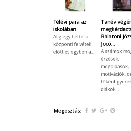
Félévi para az
Tanév végén
iskolában
megkérdezt
Balatoni Józ
Alig egy héttel a
Jocó…
központi felvételi
A számok mö
előtt és egyben a…
érzések,
megoldások,
motivációk, d
főként gyere
diákok…
Megosztás: