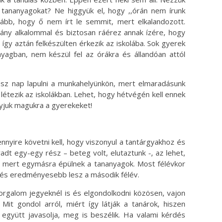
 tananyagokat? Ne higgyük el, hogy ,,órán nem írunk
kább, hogy ő nem írt le semmit, mert elkalandozott.
hány alkalommal és biztosan ráérez annak ízére, hogy
 így aztán felkészülten érkezik az iskolába. Sok gyerek
yagban, nem készül fel az órákra és állandóan attól
ész nap lapulni a munkahelyünkön, mert elmaradásunk
létezik az iskolákban. Lehet, hogy hétvégén kell ennek
yjuk magukra a gyerekeket!
amennyire követni kell, hogy viszonyul a tantárgyakhoz és
dt egy-egy rész – beteg volt, elutaztunk -, az lehet,
 mert egymásra épülnek a tananyagok. Most félévkor
 és eredményesebb lesz a második félév.
rgalom jegyeknél is és elgondolkodni közösen, vajon
 Mit gondol arról, miért így látják a tanárok, hiszen
 együtt javasolja, meg is beszélik. Ha valami kérdés