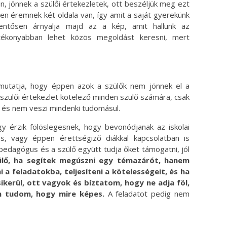
n, jönnek a szülői értekezletek, ott beszéljük meg ezt
en éremnek két oldala van, így amit a saját gyerekünk
ntősen árnyalja majd az a kép, amit hallunk az
tékonyabban lehet közös megoldást keresni, mert
 mutatja, hogy éppen azok a szülők nem jönnek el a
a szülői értekezlet kötelező minden szülő számára, csak
t és nem veszi mindenki tudomásul.
y érzik fölöslegesnek, hogy bevonódjanak az iskolai
s, vagy éppen érettségiző diákkal kapcsolatban is
pedagógus és a szülő együtt tudja őket támogatni, jól
lő, ha segítek megúszni egy témazárót, hanem
 a feladatokba, teljesíteni a kötelességeit, és ha
kerül, ott vagyok és bíztatom, hogy ne adja föl,
n tudom, hogy mire képes.
A feladatot pedig nem