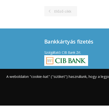
Előző cikk
Bankkártyás fizetés
Szolgáltató: CIB Bank Zrt.
Elfogadott kártyák:
A weboldalon "cookie-kat" ("sütiket") használunk, hogy a leg
Vásárlói tájékoztató
|
GY.I.K.