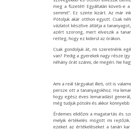
meg a füzetét! Egyáltalán követi-e a
semmit”. Ez szinte kizárt. Az már in
Pótoljuk akár otthon együtt. Csak né
vázlatot készítve átlátja a tananyagot,
azért szorong, mert elveszik a tanan
retteg, hogy ez kiderül az órákon.
Csak gondoljuk át, mi szeretnénk eg
van? Pedig a gyerekek nagy része így 
néhány órát szánni, de megéri. Ne hag
Ami a reál tárgyakat illeti, ott is val
persze ott a tananyagokhoz. Ha kimara
hogy egész éves lemaradást generál,
még tudjuk pótolni és akkor könnyebb
Érdemes elidőzni a magatartás és szo
melyik értékelés mögött mi rejtőzik.
ezeket az értékeléseket a tanári kar