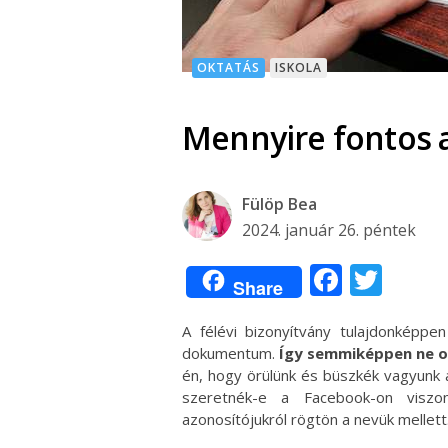
OKTATÁS
ISKOLA
Mennyire fontos a 
Fülöp Bea
2024. január 26. péntek
Facebo
Twit
Share
A félévi bizonyítvány tulajdonképp
dokumentum.
Így semmiképpen ne o
én, hogy örülünk és büszkék vagyunk 
szeretnék-e a Facebook-on viszo
azonosítójukról rögtön a nevük mellett