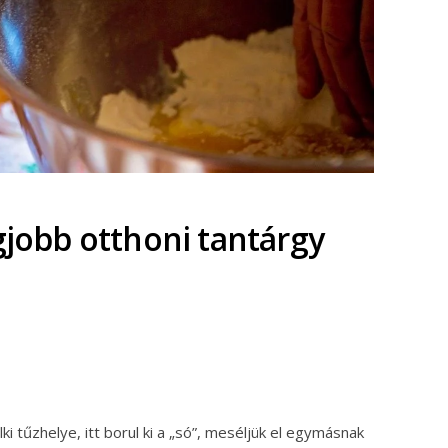
gjobb otthoni tantárgy
ok
ter
ki tűzhelye, itt borul ki a „só”, meséljük el egymásnak