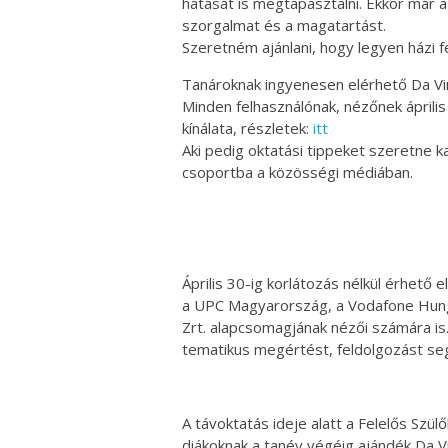
hatását is megtapasztalni. Ekkor már 
szorgalmat és a magatartást.
Szeretném ajánlani, hogy legyen házi f
Tanároknak ingyenesen elérhető Da Vin
Minden felhasználónak, nézőnek április
kínálata, részletek:
itt
Aki pedig oktatási tippeket szeretne 
csoportba a közösségi médiában.
Április 30-ig korlátozás nélkül érhető
a UPC Magyarország, a Vodafone Hung
Zrt. alapcsomagjának nézői számára is
tematikus megértést, feldolgozást se
A távoktatás ideje alatt a Felelős Szü
diákoknak a tanév végéig ajándék Da Vi