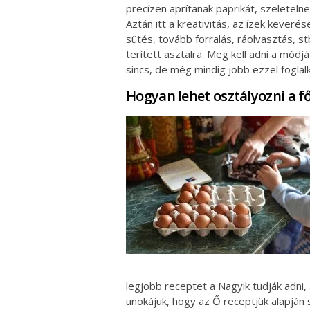
precízen aprítanak paprikát, szeletelne
Aztán itt a kreativitás, az ízek keveré
sütés, tovább forralás, ráolvasztás, st
terített asztalra. Meg kell adni a módj
sincs, de még mindig jobb ezzel foglalko
Hogyan lehet osztályozni a f
legjobb receptet a Nagyik tudják adni, 
unokájuk, hogy az Ő receptjük alapján 