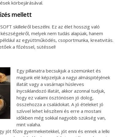
dések körbejárásával.
zés mellett
 SOFT skillekről beszélni. Ez az élet hosszig való
, készségekről, melyek nem tudás alapúak, hanem
például az együttműködés, csoportmunka, kreativitás.
etőek a főzéssel, sütéssel!
Egy pillanatra becsukjuk a szemünket és
magunk elé képzeljük a nagyi almáspitéjének
illatát vagy a vasárnapi húsleves
ínycsiklandozó illatát, akkor azonnal tudjuk,
hogy ez valami ösztönösen jó dolog,
összehozza a családokat. A jó ételeket jó
szívvel lehet készíteni és erre a mostani
időkben még sokkal nagyobb szükség van,
mint valaha.
 jót főzni gyermekeitekkel, jót enni és ennek a lelki