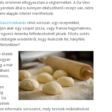
 és örömmel elfogyasztani a végterméket. A Da Vinci
gyerekek által is könnyen elkészíthető recept van, némi
i alapján ötletet meríthetünk.
Gasztrobbanás
című sorozat, izgi receptekkel,
ön akár egy szuper pizza, vagy francia hagymaleves,
r rögvest Amerika felfedezésénél járunk. Főzés-sütés
öldségek eredetéről, hogy fedezték fel, hányféle
 életünkben?
e ételek
hogyan
ig a már
álható
ntos,
yen
-ig
ő Da
zzétek
yon informatív sorozatot, mely testünk működésével