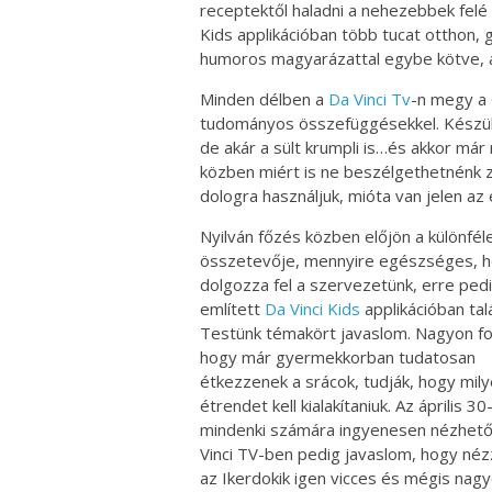
receptektől haladni a nehezebbek felé
Kids applikációban több tucat otthon, 
humoros magyarázattal egybe kötve, am
Minden délben a
Da Vinci Tv
-n megy a
tudományos összefüggésekkel. Készülj
de akár a sült krumpli is…és akkor má
közben miért is ne beszélgethetnénk z
dologra használjuk, mióta van jelen az
Nyilván főzés közben előjön a különfél
összetevője, mennyire egészséges, 
dolgozza fel a szervezetünk, erre ped
említett
Da Vinci Kids
applikációban tal
Testünk témakört javaslom. Nagyon fo
hogy már gyermekkorban tudatosan
étkezzenek a srácok, tudják, hogy mil
étrendet kell kialakítaniuk. Az április 30
mindenki számára ingyenesen nézhet
Vinci TV-ben pedig javaslom, hogy né
az Ikerdokik igen vicces és mégis nag