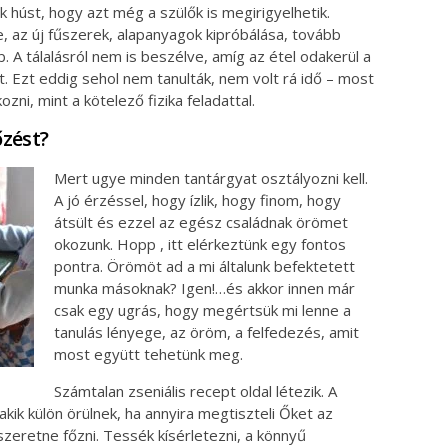
k húst, hogy azt még a szülők is megirigyelhetik.
se, az új fűszerek, alapanyagok kipróbálása, tovább
b. A tálalásról nem is beszélve, amíg az étel odakerül a
át. Ezt eddig sehol nem tanulták, nem volt rá idő – most
zni, mint a kötelező fizika feladattal.
őzést?
Mert ugye minden tantárgyat osztályozni kell.
A jó érzéssel, hogy ízlik, hogy finom, hogy
átsült és ezzel az egész családnak örömet
okozunk. Hopp , itt elérkeztünk egy fontos
pontra. Örömöt ad a mi általunk befektetett
munka másoknak? Igen!…és akkor innen már
csak egy ugrás, hogy megértsük mi lenne a
tanulás lényege, az öröm, a felfedezés, amit
most együtt tehetünk meg.
Számtalan zseniális recept oldal létezik. A
akik külön örülnek, ha annyira megtiszteli Őket az
szeretne főzni. Tessék kísérletezni, a könnyű