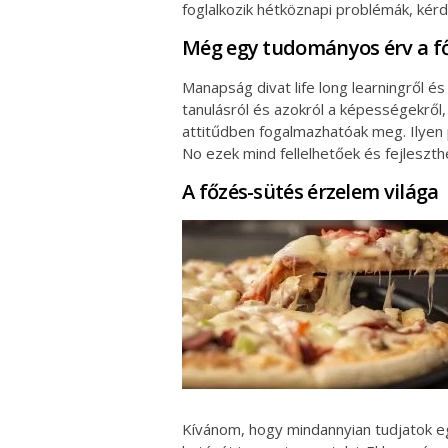
foglalkozik hétköznapi problémák, kér
Még egy tudományos érv a fő
Manapság divat life long learningről és
tanulásról és azokról a képességekről
attitűdben fogalmazhatóak meg. Ilyen 
No ezek mind fellelhetőek és fejleszth
A főzés-sütés érzelem világa
Kívánom, hogy mindannyian tudjatok egy