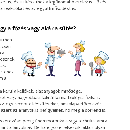
ket is, és itt készülnek a legfinomabb ételek is. Főzés
a reakciókat és az együttműködést is.
y a főzés vagy akár a sütés?
itthon
apcsán
n a
tesznek
tak,
értenek
em a
 kerül a kellékek, alapanyagok minősége,
et vagy nagyobbacskáknál kémia-biológia-fizika is
egy-egy recept elkészítésekor, ami alapvetően azért
ért az arányok is befigyelnek, no meg a sorrend is.
fűszerezése pedig finommotorika avagy technika, ami a
int a lányoknak. De ha egyszer elkezdik, akkor olyan