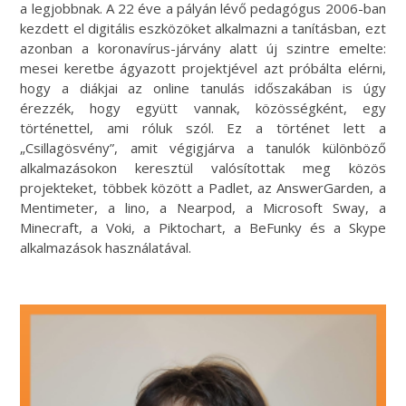
a legjobbnak. A 22 éve a pályán lévő pedagógus 2006-ban
kezdett el digitális eszközöket alkalmazni a tanításban, ezt
azonban a koronavírus-járvány alatt új szintre emelte:
mesei keretbe ágyazott projektjével azt próbálta elérni,
hogy a diákjai az online tanulás időszakában is úgy
érezzék, hogy együtt vannak, közösségként, egy
történettel, ami róluk szól. Ez a történet lett a
„Csillagösvény”, amit végigjárva a tanulók különböző
alkalmazásokon keresztül valósítottak meg közös
projekteket, többek között a Padlet, az AnswerGarden, a
Mentimeter, a lino, a Nearpod, a Microsoft Sway, a
Minecraft, a Voki, a Piktochart, a BeFunky és a Skype
alkalmazások használatával.