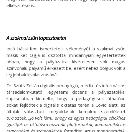
elkészítése is.
A szakmai zsűri tapasztalatai
Jocó bácsi fent ismertetett véleményét a szakmai zsűri
másik két tagja is osztotta: mindannyian egyetértettek
abban, hogy a pályázatra kivételesen sok magas
színvonalú pályamű érkezett be, ezért nehéz dolguk volt a
legjobbak kiválasztásánál.
Dr. Szűts Zoltán digitális pedagógia, média- és információs
társadalomkutató, egyetemi docens a pályázatokkal
kapcsolatban kiemelte, hogy a pedagógusok láthatóan
sokat fejlődtek a digitális oktatás terén a Covid alatt, az
általuk választott megoldások komplex szemléletet
tükröztek.
„Jó volt látni, ahogy az egyes pedagógiai célokhoz
igazítják az oktatásra használt platformokat, kommunikációs
csatornákat és számonkérési formákat. Azt is mondhatnánk,