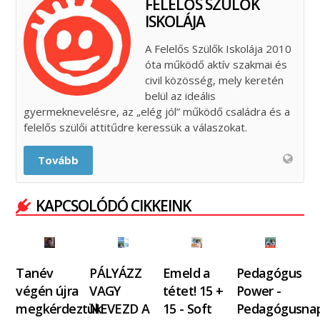
FELELŐS SZÜLŐK
ISKOLÁJA
A Felelős Szülők Iskolája 2010
óta működő aktív szakmai és
civil közösség, mely keretén
belül az ideális
gyermeknevelésre, az „elég jól” működő családra és a
felelős szülői attitűdre keressük a válaszokat.
Tovább
KAPCSOLÓDÓ CIKKEINK
Tanév
PÁLYÁZZ
Emeld a
Pedagógus
végén újra
VAGY
tétet! 15 +
Power -
megkérdeztük
NEVEZD A
15 - Soft
Pedagógusna