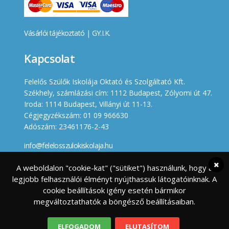
Vásárlói tájékoztató
|
GY.I.K.
Kapcsolat
Felelős Szülők Iskolája Oktató és Szolgáltató Kft.
Székhely, számlázási cím: 1112 Budapest, Zólyomi út 47.
Iroda: 1114 Budapest, Villányi út 11-13.
Cégjegyzékszám: 01 09 966630
Adószám: 23461176-2-43
info@felelosszulokiskolaja.hu
+36 20 358 66 12
A weboldalon "cookie-kat" ("sütiket") használunk, hogy a
legjobb felhasználói élményt nyújthassuk látogatóinknak. A
Készített
cookie beállítások igény esetén bármikor
megváltoztathatók a böngésző beállításaiban.
ELFOGADOM
ELUTASÍTOM