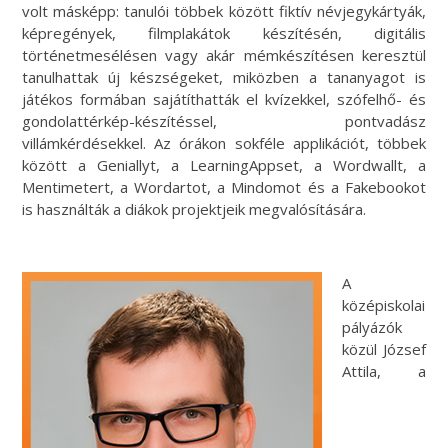
volt másképp: tanulói többek között fiktív névjegykártyák,
képregények, filmplakátok készítésén, digitális
történetmesélésen vagy akár mémkészítésen keresztül
tanulhattak új készségeket, miközben a tananyagot is
játékos formában sajátíthatták el kvízekkel, szófelhő- és
gondolattérkép-készítéssel, pontvadász
villámkérdésekkel. Az órákon sokféle applikációt, többek
között a Geniallyt, a LearningAppset, a Wordwallt, a
Mentimetert, a Wordartot, a Mindomot és a Fakebookot
is használták a diákok projektjeik megvalósítására.
A
középiskolai
pályázók
közül József
Attila, a