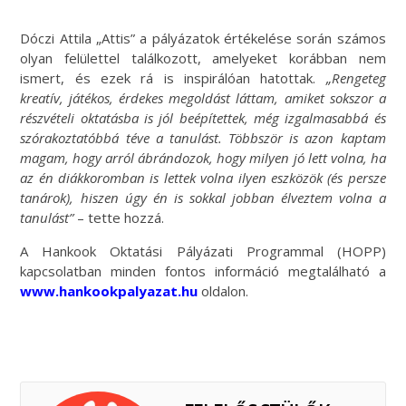
Dóczi Attila „Attis” a pályázatok értékelése során számos
olyan felülettel találkozott, amelyeket korábban nem
ismert, és ezek rá is inspirálóan hatottak.
„Rengeteg
kreatív, játékos, érdekes megoldást láttam, amiket sokszor a
részvételi oktatásba is jól beépítettek, még izgalmasabbá és
szórakoztatóbbá téve a tanulást. Többször is azon kaptam
magam, hogy arról ábrándozok, hogy milyen jó lett volna, ha
az én diákkoromban is lettek volna ilyen eszközök (és persze
tanárok), hiszen úgy én is sokkal jobban élveztem volna a
tanulást”
– tette hozzá.
A Hankook Oktatási Pályázati Programmal (HOPP)
kapcsolatban minden fontos információ megtalálható a
www.hankookpalyazat.hu
oldalon.