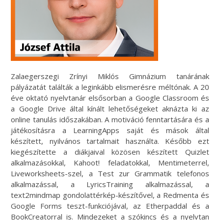
Zalaegerszegi Zrínyi Miklós Gimnázium tanárának
pályázatát találták a leginkább elismerésre méltónak. A 20
éve oktató nyelvtanár elsősorban a Google Classroom és
a Google Drive által kínált lehetőségeket aknázta ki az
online tanulás időszakában. A motiváció fenntartására és a
játékosításra a LearningApps saját és mások által
készített, nyilvános tartalmait használta. Később ezt
kiegészítette a diákjaival közösen készített Quizlet
alkalmazásokkal, Kahoot! feladatokkal, Mentimeterrel,
Liveworksheets-szel, a Test zur Grammatik telefonos
alkalmazással, a LyricsTraining alkalmazással, a
text2mindmap gondolattérkép-készítővel, a Redmenta és
Google Forms teszt-funkciójával, az Etherpaddal és a
BookCreatorral is. Mindezeket a szókincs és a nyelvtan