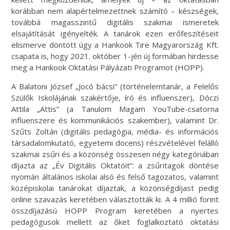
korábban nem alapértelmezettnek számító – készségek,
továbbá magasszintű digitális szakmai ismeretek
elsajátítását igényelték. A tanárok ezen erőfeszítéseit
elismerve döntött úgy a Hankook Tire Magyarország Kft.
csapata is, hogy 2021. október 1-jén új formában hirdesse
meg a Hankook Oktatási Pályázati Programot (HOPP).
A Balatoni József „Jocó bácsi” (történelemtanár, a Felelős
Szülők Iskolájának szakértője, író és influenszer), Dóczi
Attila „Attis” (a Tanulom Magam YouTube-csatorna
influenszere és kommunikációs szakember), valamint Dr.
Szűts Zoltán (digitális pedagógia, média- és információs
társadalomkutató, egyetemi docens) részvételével felálló
szakmai zsűri és a közönség összesen négy kategóriában
díjazta az „Év Digitális Oktatóit”: a zsűritagok döntése
nyomán általános iskolai alsó és felső tagozatos, valamint
középiskolai tanárokat díjaztak, a közönségdíjast pedig
online szavazás keretében választották ki. A 4 millió forint
összdíjazású HOPP Program keretében a nyertes
pedagógusok mellett az őket foglalkoztató oktatási