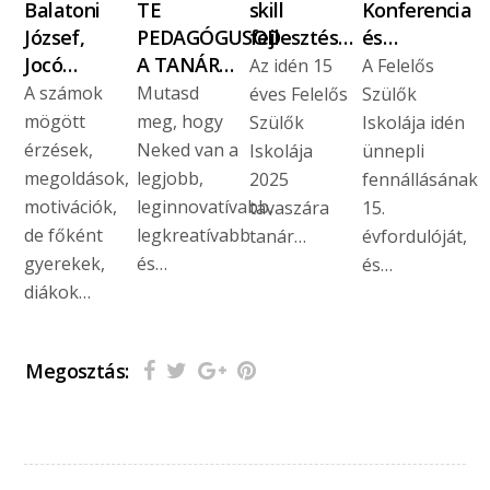
Balatoni
TE
skill
Konferencia
József,
PEDAGÓGUSOD
fejlesztés…
és…
Jocó…
A TANÁR…
Az idén 15
A Felelős
A számok
Mutasd
éves Felelős
Szülők
mögött
meg, hogy
Szülők
Iskolája idén
érzések,
Neked van a
Iskolája
ünnepli
megoldások,
legjobb,
2025
fennállásának
motivációk,
leginnovatívabb,
tavaszára
15.
de főként
legkreatívabb
tanár…
évfordulóját,
gyerekek,
és…
és…
diákok…
Megosztás: