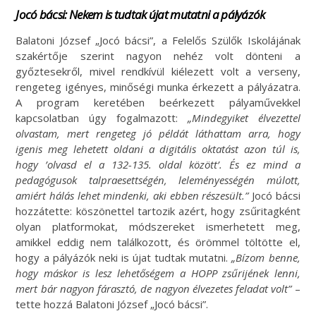
Jocó bácsi: Nekem is tudtak újat mutatni a pályázók
Balatoni József „Jocó bácsi”, a Felelős Szülők Iskolájának
szakértője szerint nagyon nehéz volt dönteni a
győztesekről, mivel rendkívül kiélezett volt a verseny,
rengeteg igényes, minőségi munka érkezett a pályázatra.
A program keretében beérkezett pályaművekkel
kapcsolatban úgy fogalmazott:
„Mindegyiket élvezettel
olvastam, mert rengeteg jó példát láthattam arra, hogy
igenis meg lehetett oldani a digitális oktatást azon túl is,
hogy ’olvasd el a 132-135. oldal között’. És ez mind a
pedagógusok talpraesettségén, leleményességén múlott,
amiért hálás lehet mindenki, aki ebben részesült.”
Jocó bácsi
hozzátette: köszönettel tartozik azért, hogy zsűritagként
olyan platformokat, módszereket ismerhetett meg,
amikkel eddig nem találkozott, és örömmel töltötte el,
hogy a pályázók neki is újat tudtak mutatni.
„Bízom benne,
hogy máskor is lesz lehetőségem a HOPP zsűrijének lenni,
mert bár nagyon fárasztó, de nagyon élvezetes feladat volt”
–
tette hozzá Balatoni József „Jocó bácsi”.