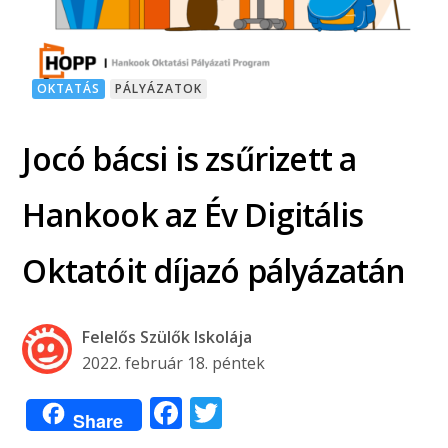
OKTATÁS
PÁLYÁZATOK
Jocó bácsi is zsűrizett a
Hankook az Év Digitális
Oktatóit díjazó pályázatán
Felelős Szülők Iskolája
2022. február 18. péntek
Facebook
Twitter
Share