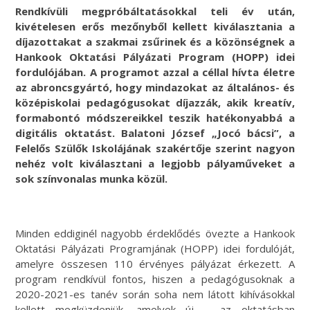
Rendkívüli megpróbáltatásokkal teli év után,
kivételesen erős mezőnyből kellett kiválasztania a
díjazottakat a szakmai zsűrinek és a közönségnek a
Hankook Oktatási Pályázati Program (HOPP) idei
fordulójában. A programot azzal a céllal hívta életre
az abroncsgyártó, hogy mindazokat az általános- és
középiskolai pedagógusokat díjazzák, akik kreatív,
formabontó módszereikkel teszik hatékonyabbá a
digitális oktatást. Balatoni József „Jocó bácsi”, a
Felelős Szülők Iskolájának szakértője szerint nagyon
nehéz volt kiválasztani a legjobb pályaműveket a
sok színvonalas munka közül.
Minden eddiginél nagyobb érdeklődés övezte a Hankook
Oktatási Pályázati Programjának (HOPP) idei fordulóját,
amelyre összesen 110 érvényes pályázat érkezett. A
program rendkívül fontos, hiszen a pedagógusoknak a
2020-2021-es tanév során soha nem látott kihívásokkal
kellett megküzdeniük, amelyek új – az oktatásban