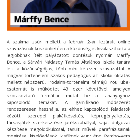
A szakmai zsűri mellett a február 2-án lezárult online
szavazásnak köszönhetően a közönség is kiválaszthatta a
legjobbnak ítélt pályázatot: döntésük nyomán Márffy
Bence, a Sárvári Nádasdy Tamás Általános Iskola tanára
lett a közönségdíjas, több mint kétezer szavazattal. A
magyar-történelem szakos pedagógus az iskolai oktatás
mellett népszerű, irodalmi-történelmi témájú YouTube-
csatornát is működtet 43 ezer követővel, amelyen
szórakoztató formában mutat be a tananyaghoz
kapcsolódó témákat. A gamifikáció módszerét
rendszeresen használja, az ehhez kapcsolódó feladatok
között szerepel plakátkészítés, képregényalkotás,
társasjáték szerkesztése játékszabállyal, saját dolgozat
készítése megoldókulccsal, tanult művek parafrázisainak
megírása, kiselőadások, kisfilmek vagy épp Rambo-vers