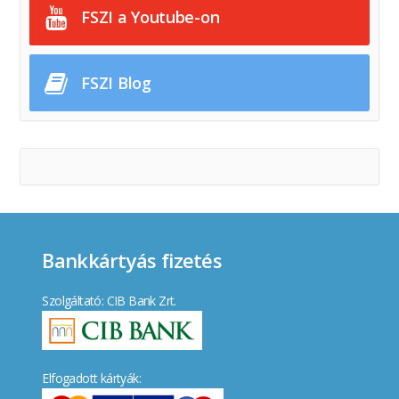
FSZI a Youtube-on
FSZI Blog
Bankkártyás fizetés
Szolgáltató: CIB Bank Zrt.
Elfogadott kártyák: