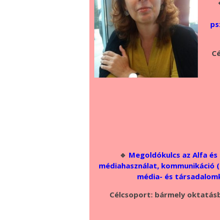
ps
Cé
🔹
Megoldókulcs az Alfa és 
médiahasználat, kommunikáció (
média- és társadalom
Célcsoport: bármely oktatás