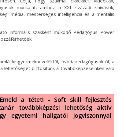
tesen. Célja, hogy szakmai cikkekkel, videókkal,
usok munkáját, amihez a XXI. századi kihívások,
ségi média, mesterséges intelligencia és a mentális
ató informális szakként működő Pedagógus Power
hozzáférhetőek.
ámlál kisgyermeknevelőktől, óvodapedagógusoktól, a
ára lehetőséget biztosítunk a továbbképzéseinken való
eld a tétet! – Soft skill fejlesztés
anár továbbképzési lehetőség aktív
gy egyetemi hallgatói jogviszonnyal