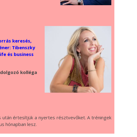
orrás keresés,
éner: Tibenszky
ife és business
dolgozó kolléga
s után értesítjük a nyertes résztvevőket. A tréningek
jus hónapban lesz.