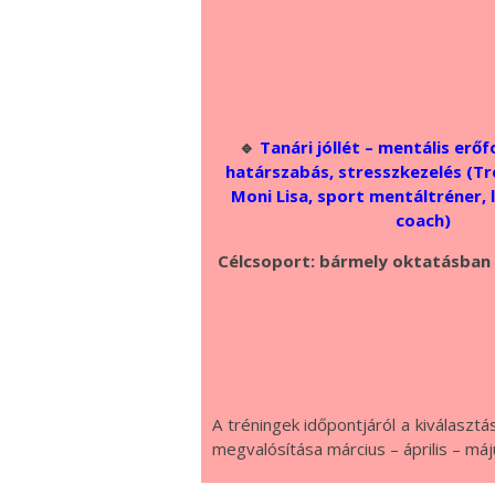
🔹
Tanári jóllét – mentális erőf
határszabás, stresszkezelés (Tr
Moni Lisa, sport mentáltréner, l
coach)
Célcsoport: bármely oktatásban 
A tréningek időpontjáról a kiválasztá
megvalósítása március – április – má