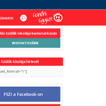
GRAMOK
elős Szülők Iskolája bemutatkozás
#HOVATOVÁBB
 Szülők Iskolája hírlevél
oet_form id="1"]
FSZI a Facebook-on