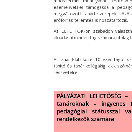
módszertani műhelyként, térítésmen
eseményekkel támogassa a pedagóg
megváltozott tanári szerepek, közös
erőforrás teremtés is hozzátartozik.
Az ELTE TÓK-on szabadon választh
előadásai minden tag számára utólag 
A Tanár Klub közel 10 ezer tagot sz
tanító és tanár kollégákig, akik szám
részvételre.
PÁLYÁZATI LEHETŐSÉG – Em
tanároknak – ingyenes t
pedagógiai státusszal va
rendelkezők számára