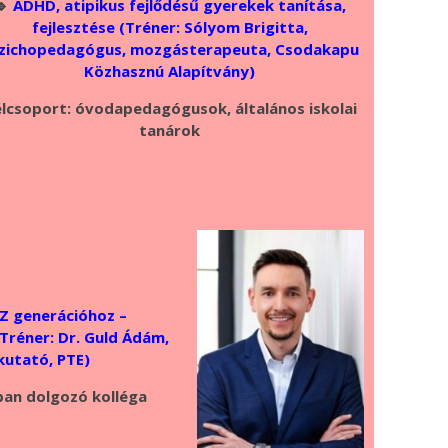
🔹
ADHD, atipikus fejlődésű gyerekek tanítása,
fejlesztése (Tréner: Sólyom Brigitta,
zichopedagógus, mozgásterapeuta, Csodakapu
Közhasznú Alapítvány)
lcsoport: óvodapedagógusok, általános iskolai
tanárok
Z generációhoz –
Tréner: Dr. Guld Ádám,
kutató, PTE)
ban dolgozó kolléga