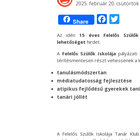
2025. február 20. csütörtök
Facebo
Twit
Share
Az idén
15 éves Felelős Szülők 
lehetőséget
hirdet.
A
Felelős Szülők Iskolája
pályázati 
térítésmentesen részt vehessenek a kö
tanulásmódszertan
médiatudatosság fejlesztése
atipikus fejlődésű gyerekek taní
tanári jóllét
A Felelős Szülők Iskolája Tanár K