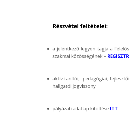
Részvétel feltételei:
a jelentkező legyen tagja a Felel
szakmai közösségének –
REGISZTR
aktív tanítói, pedagógiai, fejleszt
hallgatói jogviszony
pályázati adatlap kitöltése
ITT