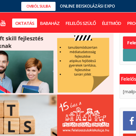
ONLINE BEISKOLÁZÁSI EXPO
OVIBÓL SULIBA
OKTATÁS
BABAHÁZ
FELELŐS SZÜLŐ
ÉLETMÓD
PRO
Fel
Felelős
[mailp