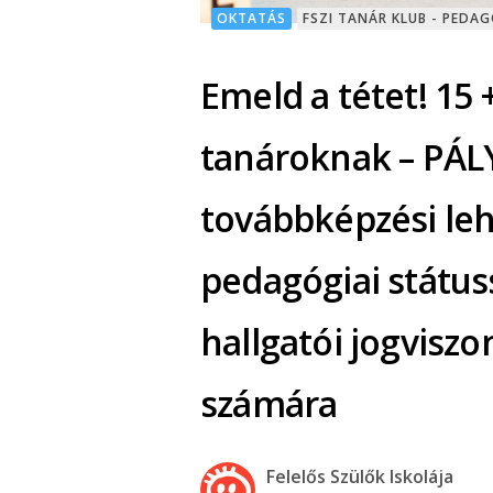
OKTATÁS
FSZI TANÁR KLUB - PEDA
Emeld a tétet! 15 +
tanároknak – PÁL
továbbképzési leh
pedagógiai státus
hallgatói jogvisz
számára
Felelős Szülők Iskolája