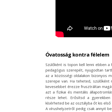
Óvatosság kontra félelem
Szülőként is topon kell lenni ebben a
pedagógus szerepét, nyugodtan tart
az a közösségi oldalakon bizonyos m
szerepe van. Ha teheted, szülőként 
kevesebbet érezze frusztráltan magát
azt a fizikai és mentális állapotrom
része lehet. Erősítsd a gyerekben
kísérheted be az osztályba őt kis első
A vírushelyzetről pedig csak annyit 