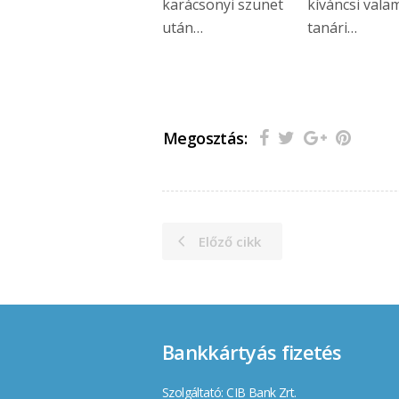
karácsonyi szünet
kíváncsi valam
után…
tanári…
Megosztás:
Előző cikk
Bankkártyás fizetés
Szolgáltató: CIB Bank Zrt.