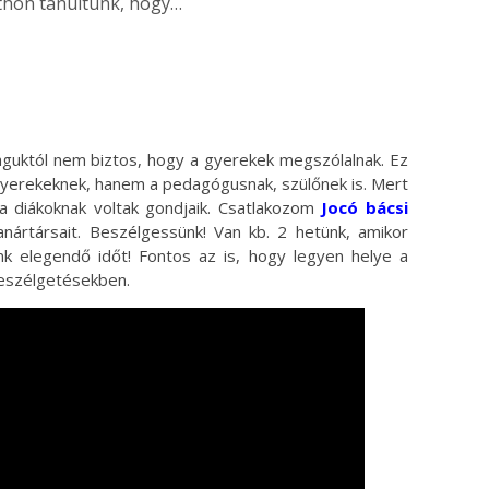
tthon tanultunk, hogy…
guktól nem biztos, hogy a gyerekek megszólalnak. Ez
 gyerekeknek, hanem a pedagógusnak, szülőnek is. Mert
 a diákoknak voltak gondjaik. Csatlakozom
Jocó bácsi
tanártársait. Beszélgessünk! Van kb. 2 hetünk, amikor
nk elegendő időt! Fontos az is, hogy legyen helye a
beszélgetésekben.