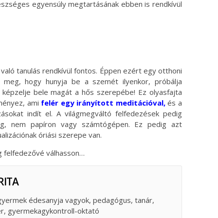
gészséges egyensúly megtartásának ebben is rendkívül
való tanulás rendkívül fontos. Éppen ezért egy otthoni
 meg, hogy hunyja be a szemét ilyenkor, próbálja
ja, képzelje bele magát a hős szerepébe! Ez olyasfajta
dményez, ami
felér egy irányított meditációval
,
és a
zásokat indít el. A világmegváltó felfedezések pedig
meg, nem papíron vagy számtógépen. Ez pedig azt
alizációnak óriási szerepe van.
g felfedezővé válhasson…
RITA
 gyermek édesanyja vagyok, pedagógus, tanár,
er, gyermekagykontroll-oktató