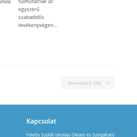
túlmutatnak az
iféle
egyszerű
szabadidős
tevékenységen.…
Következő cikk
Kapcsolat
Felelős Szülők Iskolája Oktató és Szolgáltató