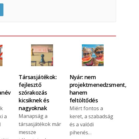
Társasjátékok:
Nyár: nem
fejlesztő
projektmenedzsment,
tanév
szórakozás
hanem
kicsiknek és
feltöltődés
nagyoknak
ek
Miért fontos a
Manapság a
i a
keret, a szabadság
társasjátékok már
l
és a valódi
messze
pihenés…