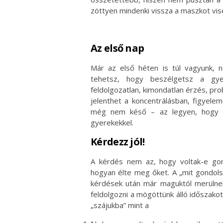
zöttyen mindenki vissza a maszkot visel
Az első nap
Már az első héten is túl vagyunk, 
tehetsz, hogy beszélgetsz a gyer
feldolgozatlan, kimondatlan érzés, pr
jelenthet a koncentrálásban, figyele
még nem késő – az legyen, hogy a
gyerekekkel.
Kérdezz jól!
A kérdés nem az, hogy voltak-e gond
hogyan élte meg őket. A „mit gondols
kérdések után már maguktól merülnek
feldolgozni a mögöttünk álló időszako
„szájukba” mint a