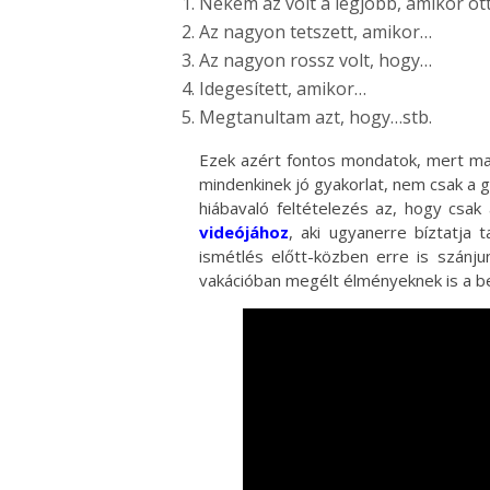
Nekem az volt a legjobb, amikor o
Az nagyon tetszett, amikor…
Az nagyon rossz volt, hogy…
Idegesített, amikor…
Megtanultam azt, hogy…stb.
Ezek azért fontos mondatok, mert ma
mindenkinek jó gyakorlat, nem csak a
hiábavaló feltételezés az, hogy csak
videójához
, aki ugyanerre bíztatja 
ismétlés előtt-közben erre is szánju
vakációban megélt élményeknek is a 