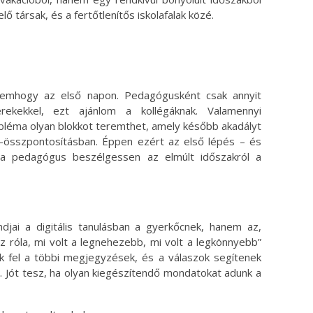
ő társak, és a fertőtlenítős iskolafalak közé.
nemhogy az első napon. Pedagógusként csak annyit
ekekkel, ezt ajánlom a kollégáknak. Valamennyi
obléma olyan blokkot teremthet, amely később akadályt
m-összpontosításban. Éppen ezért az első lépés – és
 pedagógus beszélgessen az elmúlt időszakról a
jai a digitális tanulásban a gyerkőcnek, hanem az,
z róla, mi volt a legnehezebb, mi volt a legkönnyebb”
 fel a többi megjegyzések, és a válaszok segítenek
t. Jót tesz, ha olyan kiegészítendő mondatokat adunk a