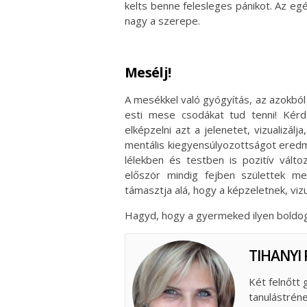
kelts benne felesleges pánikot. Az e
nagy a szerepe.
Mesélj!
A mesékkel való gyógyítás, az azokból 
esti mese csodákat tud tenni! Kérd
elképzelni azt a jelenetet, vizualizál
mentális kiegyensúlyozottságot ere
lélekben és testben is pozitív válto
először mindig fejben születtek 
támasztja alá, hogy a képzeletnek, vizu
Hagyd, hogy a gyermeked ilyen boldo
TIHANYI 
Két felnőtt
tanulástrén