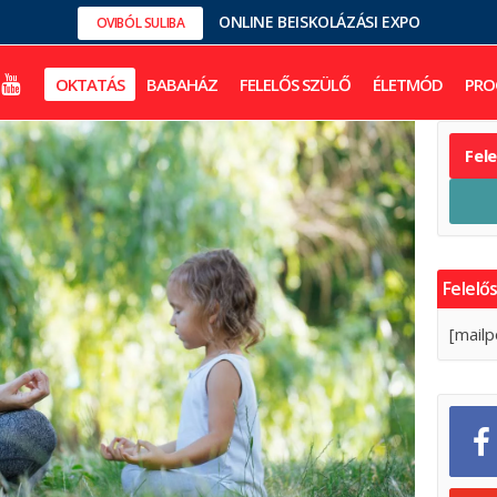
ONLINE BEISKOLÁZÁSI EXPO
OVIBÓL SULIBA
OKTATÁS
BABAHÁZ
FELELŐS SZÜLŐ
ÉLETMÓD
PRO
Fel
Felelős
[mailp