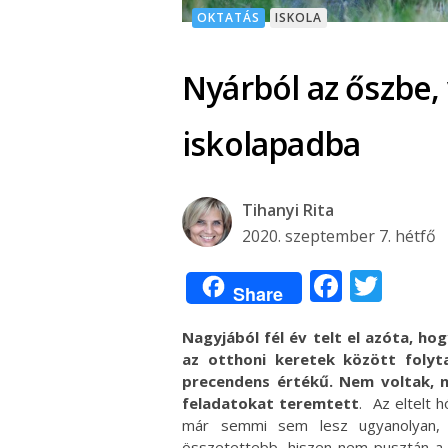
OKTATÁS
ISKOLA
Nyárból az őszbe,
iskolapadba
Tihanyi Rita
2020. szeptember 7. hétfő
Facebo
Twit
Share
Nagyjából fél év telt el azóta, ho
az otthoni keretek között folyta
precendens értékű. Nem voltak, ni
feladatokat teremtett
. Az eltelt 
már semmi sem lesz ugyanolyan, m
összetettebb, hiszen nem pusztán a v