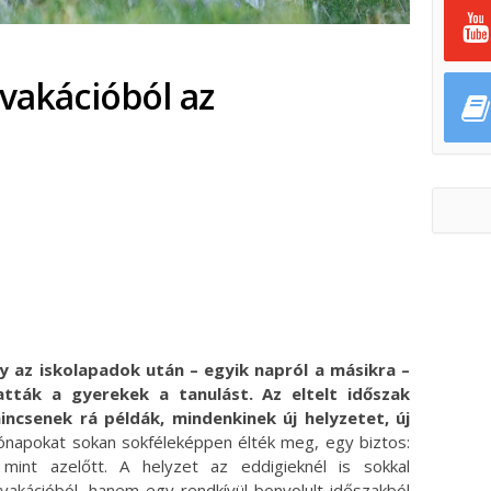
 vakációból az
ok
ter
gy az iskolapadok után – egyik napról a másikra –
tták a gyerekek a tanulást. Az eltelt időszak
ncsenek rá példák, mindenkinek új helyzetet, új
hónapokat sokan sokféleképpen élték meg, egy biztos:
int azelőtt. A helyzet az eddigieknél is sokkal
akációból, hanem egy rendkívül bonyolult időszakból