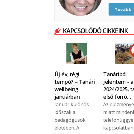
Tovább
KAPCSOLÓDÓ CIKKEINK
Új év, régi
Tanáriból
tempó? – Tanári
jelentem - a
wellbeing
2024/2025. 
januárban
első forró…
Január különös
Az előzmény
időszak a
miatt mindenk
pedagógusok
telefonüggye
életében. A
kapcsolatban