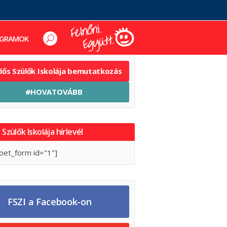
GRAMOK
elős Szülők Iskolája bemutatkozás
#HOVATOVÁBB
 Szülők Iskolája hírlevél
oet_form id="1"]
FSZI a Facebook-on