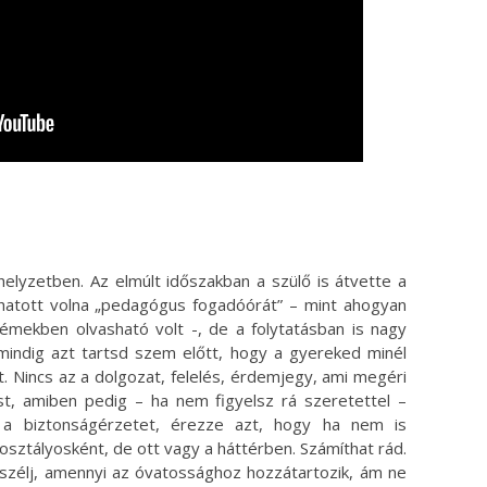
 helyzetben. Az elmúlt időszakban a szülő is átvette a
hatott volna „pedagógus fogadóórát” – mint ahogyan
émekben olvasható volt -, de a folytatásban is nagy
mindig azt tartsd szem előtt, hogy a gyereked minél
. Nincs az a dolgozat, felelés, érdemjegy, ami megéri
lást, amiben pedig – ha nem figyelsz rá szeretettel –
 a biztonságérzetet, érezze azt, hogy ha nem is
 osztályosként, de ott vagy a háttérben. Számíthat rád.
beszélj, amennyi az óvatossághoz hozzátartozik, ám ne