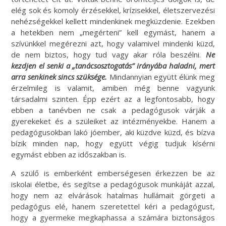
elég sok és komoly érzésekkel, krízisekkel, életszervezési
nehézségekkel kellett mindenkinek megküzdenie. Ezekben
a hetekben nem „megérteni” kell egymást, hanem a
szívünkkel megérezni azt, hogy valamivel mindenki küzd,
de nem biztos, hogy tud vagy akar róla beszélni.
Ne
kezdjen el senki a „tanácsosztogatás” irányába haladni, mert
arra senkinek sincs szüksége.
Mindannyian együtt élünk meg
érzelmileg is valamit, amiben még benne vagyunk
társadalmi szinten. Épp ezért az a legfontosabb, hogy
ebben a tanévben ne csak a pedagógusok várják a
gyerekeket és a szüleiket az intézményekbe. Hanem a
pedagógusokban lakó jóember, aki küzdve küzd, és bízva
bízik minden nap, hogy együtt végig tudjuk kísérni
egymást ebben az időszakban is.
A szülő is emberként emberségesen érkezzen be az
iskolai életbe, és segítse a pedagógusok munkáját azzal,
hogy nem az elvárások hatalmas hullámait görgeti a
pedagógus elé, hanem szeretettel kéri a pedagógust,
hogy a gyermeke megkaphassa a számára biztonságos