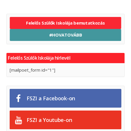
Felelős Szülők Iskolája bemutatkozás
#HOVATOVÁBB
Felelős Szülők Iskolája hírlevél
[mailpoet_form id="1"]
FSZI a Facebook-on
FSZI a Youtube-on