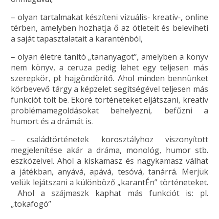
– olyan tartalmakat készíteni vizuális- kreatív-, online
térben, amelyben hozhatja ő az ötleteit és beleviheti
a saját tapasztalatait a karanténból,
– olyan életre tanító „tananyagot”, amelyben a könyv
nem könyv, a ceruza pedig lehet egy teljesen más
szerepkör, pl: hajgöndörítő. Ahol minden bennünket
körbevevő tárgy a képzelet segítségével teljesen más
funkciót tölt be. Eköré történeteket eljátszani, kreatív
problémamegoldásokat behelyezni, befűzni a
humort és a drámát is.
– családtörténetek korosztályhoz viszonyított
megjelenítése akár a dráma, monológ, humor stb.
eszközeivel. Ahol a kiskamasz és nagykamasz válhat
a játékban, anyává, apává, tesóvá, tanárrá. Merjük
velük lejátszani a különböző „karantÉn” történeteket.
Ahol a szájmaszk kaphat más funkciót is: pl.
„tokafogó”