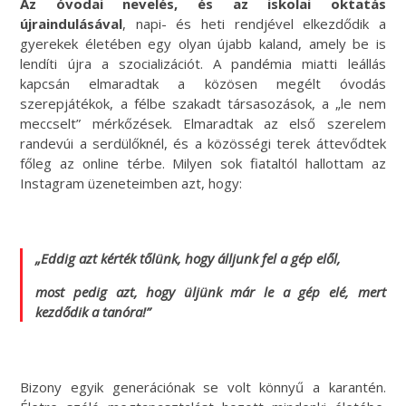
Az óvodai nevelés, és az iskolai oktatás
újraindulásával
, napi- és heti rendjével elkezdődik a
gyerekek életében egy olyan újabb kaland, amely be is
lendíti újra a szocializációt. A pandémia miatti leállás
kapcsán elmaradtak a közösen megélt óvodás
szerepjátékok, a félbe szakadt társasozások, a „le nem
meccselt” mérkőzések. Elmaradtak az első szerelem
randevúi a serdülőknél, és a közösségi terek áttevődtek
főleg az online térbe. Milyen sok fiataltól hallottam az
Instagram üzeneteimben azt, hogy:
„Eddig azt kérték tőlünk, hogy álljunk fel a gép elől,
most pedig azt, hogy üljünk már le a gép elé, mert
kezdődik a tanóra!”
Bizony egyik generációnak se volt könnyű a karantén.