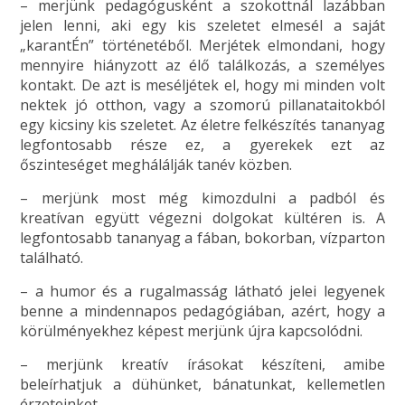
– merjünk pedagógusként a szokottnál lazábban
jelen lenni, aki egy kis szeletet elmesél a saját
„karantÉn” történetéből. Merjétek elmondani, hogy
mennyire hiányzott az élő találkozás, a személyes
kontakt. De azt is meséljétek el, hogy mi minden volt
nektek jó otthon, vagy a szomorú pillanataitokból
egy kicsiny kis szeletet. Az életre felkészítés tananyag
legfontosabb része ez, a gyerekek ezt az
őszinteséget meghálálják tanév közben.
– merjünk most még kimozdulni a padból és
kreatívan együtt végezni dolgokat kültéren is. A
legfontosabb tananyag a fában, bokorban, vízparton
található.
– a humor és a rugalmasság látható jelei legyenek
benne a mindennapos pedagógiában, azért, hogy a
körülményekhez képest merjünk újra kapcsolódni.
– merjünk kreatív írásokat készíteni, amibe
beleírhatjuk a dühünket, bánatunkat, kellemetlen
érzeteinket