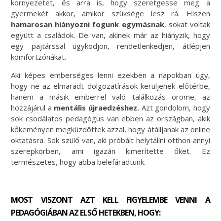
környezetet, és arra is, hogy szeretgesse meg a
gyermekét akkor, amikor szüksége lesz rá. Hiszen
hamarosan hiányozni fogunk egymásnak
, sokat voltak
együtt a családok. De van, akinek már az hiányzik, hogy
egy pajtárssal ügyködjön, rendetlenkedjen, átlépjen
komfortzónákat.
Aki képes emberséges lenni ezekben a napokban úgy,
hogy ne az elmaradt dolgozatírások kerüljenek előtérbe,
hanem a másik emberrel való találkozás öröme, az
hozzájárul a
mentális újraedzéshez.
Azt gondolom, hogy
sok csodálatos pedagógus van ebben az országban, akik
kőkeményen megküzdöttek azzal, hogy átálljanak az online
oktatásra. Sok szülő van, aki próbált helytállni otthon annyi
szerepkörben, ami igazán kimerítette őket. Ez
természetes, hogy abba belefáradtunk.
MOST VISZONT AZT KELL FIGYELEMBE VENNI A
PEDAGÓGIÁBAN AZ ELSŐ HETEKBEN, HOGY: