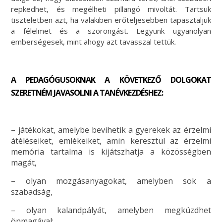
repkedhet, és megélheti pillangó mivoltát. Tartsuk
tiszteletben azt, ha valakiben erőteljesebben tapasztaljuk
a félelmet és a szorongást. Legyünk ugyanolyan
emberségesek, mint ahogy azt tavasszal tettük.
A PEDAGÓGUSOKNAK A KÖVETKEZŐ DOLGOKAT
SZERETNÉM JAVASOLNI A TANÉVKEZDÉSHEZ:
– játékokat, amelybe bevihetik a gyerekek az érzelmi
átéléseiket, emlékeiket, amin keresztül az érzelmi
memória tartalma is kijátszhatja a közösségben
magát,
– olyan mozgásanyagokat, amelyben sok a
szabadság,
– olyan kalandpályát, amelyben megküzdhet
önmagával;