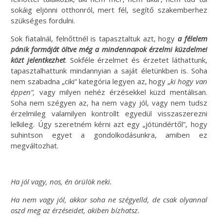
sokáig eljönni otthonról, mert fél, segítő szakemberhez
szükséges fordulni.
Sok fiatalnál, felnőttnél is tapasztaltuk azt, hogy
a félelem
pánik formáját öltve még a mindennapok érzelmi küzdelmei
közt jelentkezhet
. Sokféle érzelmet és érzetet láthattunk,
tapasztalhattunk mindannyian a saját életünkben is. Soha
nem szabadna „ciki” kategória legyen az, hogy „
ki hogy van
éppen”,
vagy milyen nehéz érzésekkel küzd mentálisan.
Soha nem szégyen az, ha nem vagy jól, vagy nem tudsz
érzelmileg valamilyen kontrollt egyedül visszaszerezni
lelkileg. Úgy szeretném kérni azt egy „jótündértől”, hogy
suhintson egyet a gondolkodásunkra, amiben ez
megváltozhat.
Ha jól vagy, nos, én örülök neki.
Ha nem vagy jól, akkor soha ne szégyelld, de csak olyannal
oszd meg az érzéseidet, akiben bízhatsz.