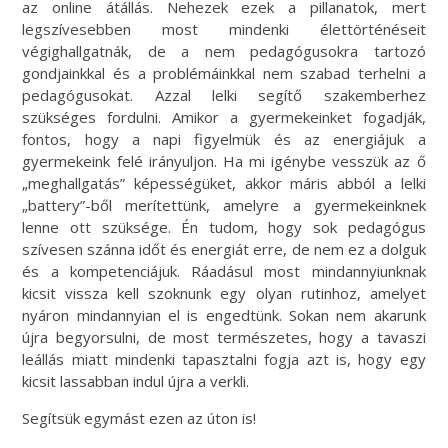
az online átállás. Nehezek ezek a pillanatok, mert
legszívesebben most mindenki élettörténéseit
végighallgatnák, de a nem pedagógusokra tartozó
gondjainkkal és a problémáinkkal nem szabad terhelni a
pedagógusokat. Azzal lelki segítő szakemberhez
szükséges fordulni. Amikor a gyermekeinket fogadják,
fontos, hogy a napi figyelmük és az energiájuk a
gyermekeink felé irányuljon. Ha mi igénybe vesszük az ő
„meghallgatás” képességüket, akkor máris abból a lelki
„battery”-ből merítettünk, amelyre a gyermekeinknek
lenne ott szüksége. Én tudom, hogy sok pedagógus
szívesen szánna időt és energiát erre, de nem ez a dolguk
és a kompetenciájuk. Ráadásul most mindannyiunknak
kicsit vissza kell szoknunk egy olyan rutinhoz, amelyet
nyáron mindannyian el is engedtünk. Sokan nem akarunk
újra begyorsulni, de most természetes, hogy a tavaszi
leállás miatt mindenki tapasztalni fogja azt is, hogy egy
kicsit lassabban indul újra a verkli.
Segítsük egymást ezen az úton is!