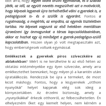
időt arra, hogy
legyen időnk örülni egymásnak, és a szabad
játék, az idő, az együtt nevetés megszülheti azt a motivációt,
hogy képesek legyenek újra terhelhetővé válni a gyerekek is, a
pedagógusok is- és a szülők is egyaránt.
Fontos
a
rugalmasság, a megértés, az empátia, az egymás tiszteletben
tartása. Ha képesek vagyunk az első hetekben mentálisan
újraedzeni így önmagunkat a társas kapcsolódásainkban,
akkor ez hozhat egy új minőséget a gyerek-pedagógus-szülő
kapcsolatában.
Hiszen olyan jó volt megtapasztalni azt,
hogy emberségesek voltunk egymással.
Emlékeztek a gyerekek piros szívecskéire az
ablakokban
? Miért is ne kerülhetne ki az első héten az
oktatási intézményekbe egy ilyen szívecske, amely arra
emlékeztethet bennünket, hogy milyen jó a karantén utáni
újratalálkozás. Rendezzük be újra a termeket, de most
kicsit máshogy. Fontos, hogy a kisgyerekek „otthoni
nyunyókái” helyet kapjanak elég sok ideig a
környezetükben. Az érzelmi biztonság, amely a
„nyunyókákkal” érkezik otthonról, az felbecsülhetetlen. Én
elhelyezném őket egy kiemelt helyen, nem kérném a