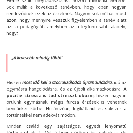
Életre szóló megtapasztalást hozott mindenki életébe.
Sok múlik a következő tanévben, hogy kiben hogyan
rendeződnek ezek az érzelmek. Nagyon sok múlhat most
azon, hogy mennyire vesszük figyelemben a tanév alatt
azt a pedagógiát, amelyben az a legfontosabb alapelv,
hogy
:
„A kevesebb mindig több!”
Hiszen
most idő kell a szocializálódás újraindulására
, idő az
egymásra hangolódásra, és az újbóli alkalmazkodásra.
A
pozitív stressz is tud stresszt okozni
, hiszen nagyon
örülünk egymásnak, mégis furcsa érzések is vehetnek
bennünket körbe. Hullámzóan, logikátlanul és sokszor a
történtekkel nem adekvát módon.
Minden család egy sajátságos, egyedi lenyomatú
történetet élt át. Voltak benne örömteljes dolgok is, de