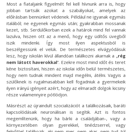
Most a fiataljaink figyelmét fel kell hívnunk arra is, hogy
jobban tartsák azokat a szabályokat, amelyek az
előírásban bennünket védenek. Például ne igyanak egymás
italából; ne egyenek egymás után; gyakrabban mossanak
kezet, stb. Serdülőkorban ezek a határok mind fel vannak
lazulva, hiszen ott az a menő, hogy egy üdítős üvegből
iszik mindenki. Így most ilyen aspektusból is
beszélgessünk el velük. De természetes elvágyódásuk
lesz, hogy iskolán kívül állandóan találkozni akarnak a „
rég
nem látott haverokkal
”. Ezekre most mind időt és teret
kéne biztosítani, hiszen az iskolai időn belül természetes,
hogy nem tudnak mindent majd megélni, átélni. Vagyis a
szülőknek is rugalmasabban kell fogadniuk a gyermekeik
ilyen irányú igényeit azért, hogy az elmaradt dolgok kicsiny
része valamennyire pótlódjon.
Másrészt az újraindult szocializációt a találkozásaik, baráti
kapcsolódásaik neuronálisan is segítik. Azt is fontos
megemlítenünk, hogy ha bárki a családjában-, vagy a
környezetében olyan gyerekkel, tinédzserrel, vagy
felnőttel találkozik, aki nem mer, nem akar, nem tud túl