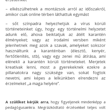
– elkészülhetnek a montázsok arról az időszakról,
amikor csak online térben láthattuk egymást
– sőt színpadra helyezhetjük a vírus körüli
történeteinket úgy, hogy: egy történelmi helyzetet
adunk elő, ahova beiktatjuk az átélt karantén
élményeket; vagy az irodalmi versben miként
jelenhetnek meg azok a szavak, amelyeket sokszor
használtunk a karanténban (élesztő, kenyér,
fertőtlenítés, stb), vagy egy zenei mű átírása, ami
elénekli a karantén körüli történeteket. Merjetek
kreatívak lenni, most a gyerekeknek ezekre a
pillanatokra nagy szüksége van, sokat fogtok
nevetni, ami képes a lelkünkben elrendezni az
érzelmeket „a maga helyére”.
A szülőket kérjük arra
, hogy figyeljenek mindenképp a
pedagógusainkra. Megrázkódtató érzésekkel teljes volt