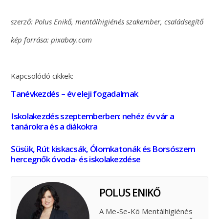
szerző: Polus Enikő, mentálhigiénés szakember, családsegítő
kép forrása: pixabay.com
Kapcsolódó cikkek:
Tanévkezdés – év eleji fogadalmak
Iskolakezdés szeptemberben: nehéz év vár a
tanárokra és a diákokra
Süsük, Rút kiskacsák, Ólomkatonák és Borsószem
hercegnők óvoda- és iskolakezdése
POLUS ENIKŐ
A Me-Se-Kö Mentálhigiénés