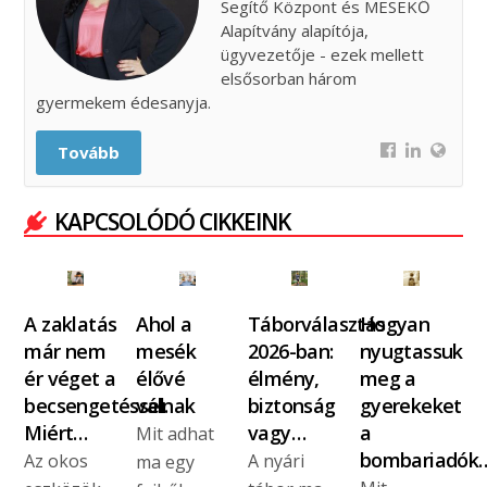
Segítő Központ és MESEKŐ
Alapítvány alapítója,
ügyvezetője - ezek mellett
elsősorban három
gyermekem édesanyja.
Tovább
KAPCSOLÓDÓ CIKKEINK
A zaklatás
Ahol a
Táborválasztás
Hogyan
már nem
mesék
2026-ban:
nyugtassuk
ér véget a
élővé
élmény,
meg a
becsengetéssel.
válnak
biztonság
gyerekeket
Miért…
vagy…
a
Mit adhat
bombariadók
Az okos
A nyári
ma egy