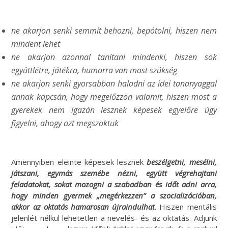
ne akarjon senki semmit behozni, bepótolni, hiszen nem
mindent lehet
ne akarjon azonnal tanítani mindenki, hiszen sok
együttlétre, játékra, humorra van most szükség
ne akarjon senki gyorsabban haladni az idei tananyaggal
annak kapcsán, hogy megelőzzön valamit, hiszen most a
gyerekek nem igazán lesznek képesek egyelőre úgy
figyelni, ahogy azt megszoktuk
Amennyiben eleinte képesek lesznek
beszélgetni, mesélni,
játszani, egymás szemébe nézni, együtt végrehajtani
feladatokat, sokat mozogni a szabadban és időt adni arra,
hogy minden gyermek „megérkezzen” a szocializációban,
akkor az oktatás hamarosan újraindulhat
. Hiszen mentális
jelenlét nélkül lehetetlen a nevelés- és az oktatás. Adjunk