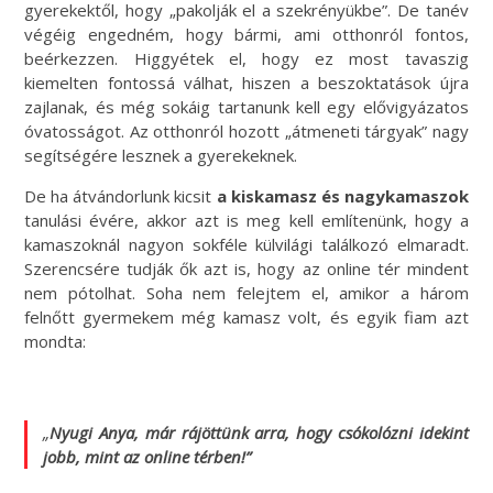
gyerekektől, hogy „pakolják el a szekrényükbe”. De tanév
végéig engedném, hogy bármi, ami otthonról fontos,
beérkezzen. Higgyétek el, hogy ez most tavaszig
kiemelten fontossá válhat, hiszen a beszoktatások újra
zajlanak, és még sokáig tartanunk kell egy elővigyázatos
óvatosságot. Az otthonról hozott „átmeneti tárgyak” nagy
segítségére lesznek a gyerekeknek.
De ha átvándorlunk kicsit
a kiskamasz és nagykamaszok
tanulási évére, akkor azt is meg kell említenünk, hogy a
kamaszoknál nagyon sokféle külvilági találkozó elmaradt.
Szerencsére tudják ők azt is, hogy az online tér mindent
nem pótolhat. Soha nem felejtem el, amikor a három
felnőtt gyermekem még kamasz volt, és egyik fiam azt
mondta:
„
Nyugi Anya, már rájöttünk arra, hogy csókolózni idekint
jobb, mint az online térben!”