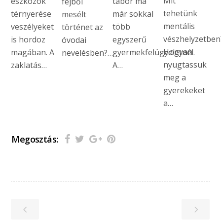
Mit
eszközök
tábor ma
fejből
tehetünk
térnyerése
már sokkal
mesélt
mentális
veszélyeket
több
történet az
vészhelyzetben
is hordoz
egyszerű
óvodai
Hogyan
magában. A
gyermekfelügyeletnél.
nevelésben?…
nyugtassuk
zaklatás…
A…
meg a
gyerekeket
a…
Megosztás: