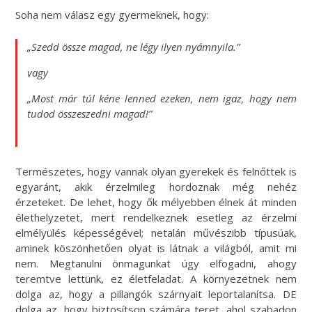
Soha nem válasz egy gyermeknek, hogy:
„
Szedd össze magad, ne légy ilyen nyámnyila.”
vagy
„Most már túl kéne lenned ezeken, nem igaz, hogy nem
tudod összeszedni magad!”
Természetes, hogy vannak olyan gyerekek és felnőttek is
egyaránt, akik érzelmileg hordoznak még nehéz
érzeteket. De lehet, hogy ők mélyebben élnek át minden
élethelyzetet, mert rendelkeznek esetleg az érzelmi
elmélyülés képességével; netalán művészibb típusúak,
aminek köszönhetően olyat is látnak a világból, amit mi
nem. Megtanulni önmagunkat úgy elfogadni, ahogy
teremtve lettünk, ez életfeladat. A környezetnek nem
dolga az, hogy a pillangók szárnyait leportalanítsa. DE
dolga az, hogy biztosítson számára teret, ahol szabadon