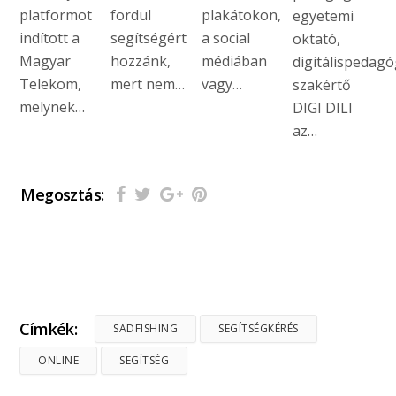
platformot
fordul
plakátokon,
egyetemi
indított a
segítségért
a social
oktató,
Magyar
hozzánk,
médiában
digitálispedagó
Telekom,
mert nem…
vagy…
szakértő
melynek…
DIGI DILI
az…
Megosztás:
Címkék:
SADFISHING
SEGÍTSÉGKÉRÉS
ONLINE
SEGÍTSÉG