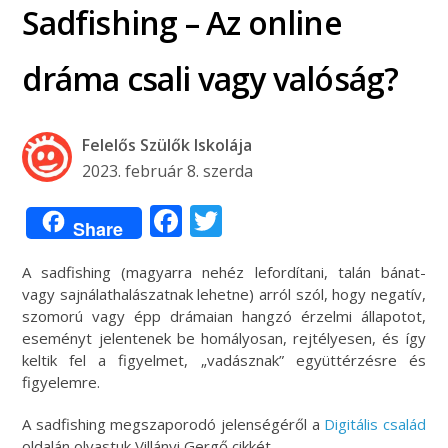
Sadfishing – Az online
dráma csali vagy valóság?
Felelős Szülők Iskolája
2023. február 8. szerda
Facebook
Twitter
Share
A sadfishing (magyarra nehéz lefordítani, talán bánat-
vagy sajnálathalászatnak lehetne) arról szól, hogy negatív,
szomorú vagy épp drámaian hangzó érzelmi állapotot,
eseményt jelentenek be homályosan, rejtélyesen, és így
keltik fel a figyelmet, „vadásznak” együttérzésre és
figyelemre.
A sadfishing megszaporodó jelenségéről a
Digitális család
oldalán olvastuk Villányi Gergő cikkét.