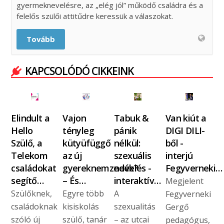
gyermeknevelésre, az „elég jól” működő családra és a
felelős szülői attitűdre keressük a válaszokat.
Tovább
KAPCSOLÓDÓ CIKKEINK
Elindult a
Vajon
Tabuk &
Van kiút a
Hello
tényleg
pánik
DIGI DILI-
Szülő, a
kütyüfüggő
nélkül:
ből -
Telekom
az új
szexuális
interjú
családokat
gyereknemzedék?
nevelés -
Fegyverneki…
segítő…
– És…
interaktív…
Megjelent
Szülőknek,
Egyre több
A
Fegyverneki
családoknak
kisiskolás
szexualitás
Gergő
szóló új
szülő, tanár
– az utcai
pedagógus,