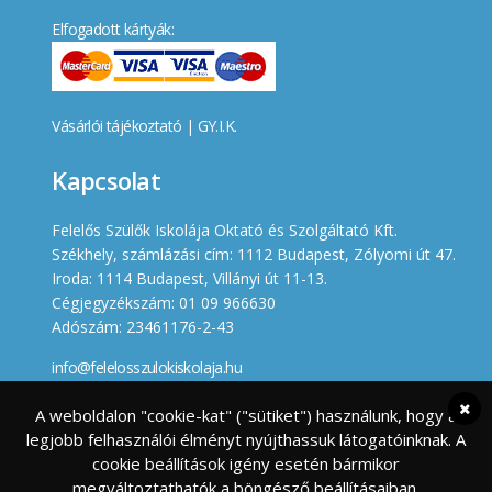
Elfogadott kártyák:
Vásárlói tájékoztató
|
GY.I.K.
Kapcsolat
Felelős Szülők Iskolája Oktató és Szolgáltató Kft.
Székhely, számlázási cím: 1112 Budapest, Zólyomi út 47.
Iroda: 1114 Budapest, Villányi út 11-13.
Cégjegyzékszám: 01 09 966630
Adószám: 23461176-2-43
info@felelosszulokiskolaja.hu
+36 20 358 66 12
A weboldalon "cookie-kat" ("sütiket") használunk, hogy a
legjobb felhasználói élményt nyújthassuk látogatóinknak. A
Készített
cookie beállítások igény esetén bármikor
megváltoztathatók a böngésző beállításaiban.