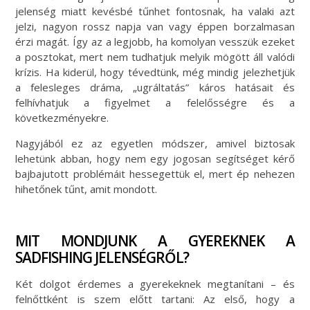
jelenség miatt kevésbé tűnhet fontosnak, ha valaki azt
jelzi, nagyon rossz napja van vagy éppen borzalmasan
érzi magát. Így az a legjobb, ha komolyan vesszük ezeket
a posztokat, mert nem tudhatjuk melyik mögött áll valódi
krízis. Ha kiderül, hogy tévedtünk, még mindig jelezhetjük
a felesleges dráma, „ugráltatás” káros hatásait és
felhívhatjuk a figyelmet a felelősségre és a
következményekre.
Nagyjából ez az egyetlen módszer, amivel biztosak
lehetünk abban, hogy nem egy jogosan segítséget kérő
bajbajutott problémáit hessegettük el, mert ép nehezen
hihetőnek tűnt, amit mondott.
MIT MONDJUNK A GYEREKNEK A
SADFISHING JELENSÉGRŐL?
Két dolgot érdemes a gyerekeknek megtanítani – és
felnőttként is szem előtt tartani: Az első, hogy a