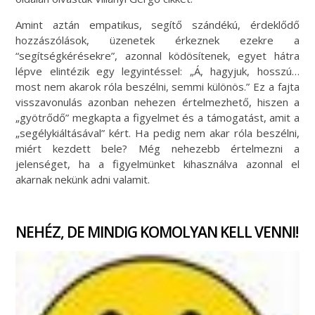
Amint aztán empatikus, segítő szándékú, érdeklődő
hozzászólások, üzenetek érkeznek ezekre a
“segítségkérésekre”, azonnal ködösítenek, egyet hátra
lépve elintézik egy legyintéssel: „Á, hagyjuk, hosszú…
most nem akarok róla beszélni, semmi különös.” Ez a fajta
visszavonulás azonban nehezen értelmezhető, hiszen a
„gyötrődő” megkapta a figyelmet és a támogatást, amit a
„segélykiáltásával” kért. Ha pedig nem akar róla beszélni,
miért kezdett bele? Még nehezebb értelmezni a
jelenséget, ha a figyelmünket kihasználva azonnal el
akarnak nekünk adni valamit.
NEHÉZ, DE MINDIG KOMOLYAN KELL VENNI!