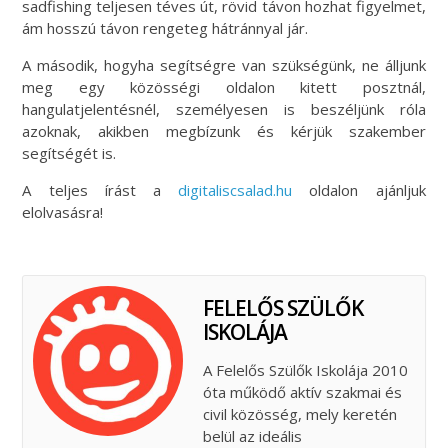
sadfishing teljesen téves út, rövid távon hozhat figyelmet,
ám hosszú távon rengeteg hátránnyal jár.
A második, hogyha segítségre van szükségünk, ne álljunk
meg egy közösségi oldalon kitett posztnál,
hangulatjelentésnél, személyesen is beszéljünk róla
azoknak, akikben megbízunk és kérjük szakember
segítségét is.
A teljes írást a
digitaliscsalad.hu
oldalon ajánljuk
elolvasásra!
FELELŐS SZÜLŐK
ISKOLÁJA
A Felelős Szülők Iskolája 2010
óta működő aktív szakmai és
civil közösség, mely keretén
belül az ideális