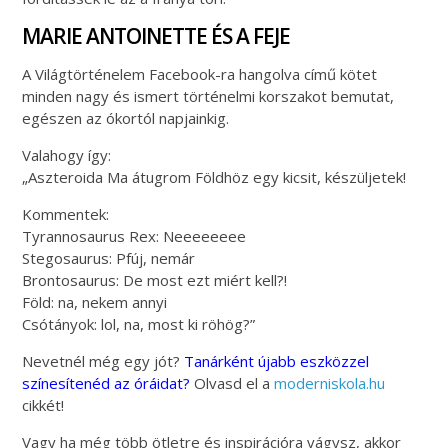
MARIE ANTOINETTE ÉS A FEJE
A Világtörténelem Facebook-ra hangolva című kötet
minden nagy és ismert történelmi korszakot bemutat,
egészen az ókortól napjainkig.
Valahogy így:
„Aszteroida Ma átugrom Földhöz egy kicsit, készüljetek!
Kommentek:
Tyrannosaurus Rex: Neeeeeeee
Stegosaurus: Pfúj, nemár
Brontosaurus: De most ezt miért kell?!
Föld: na, nekem annyi
Csótányok: lol, na, most ki röhög?”
Nevetnél még egy jót?
Tanárként újabb eszközzel
színesítenéd az óráidat?
Olvasd el a
moderniskola.hu
cikkét!
Vagy ha még több ötletre és inspirációra vágysz, akkor