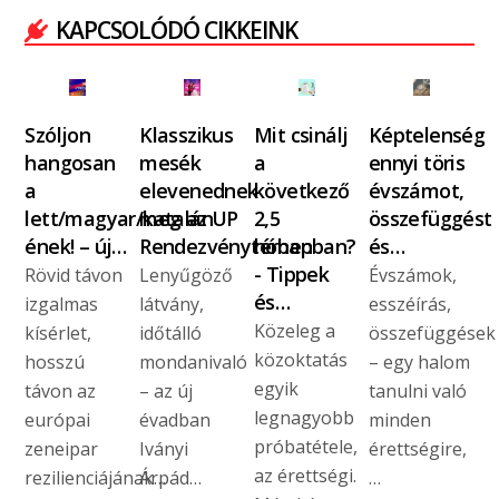
KAPCSOLÓDÓ CIKKEINK
Szóljon
Klasszikus
Mit csinálj
Képtelenség
hangosan
mesék
a
ennyi töris
a
elevenednek
következő
évszámot,
lett/magyar/katalán
meg az UP
2,5
összefüggést
ének! – új…
Rendezvénytérben
hónapban?
és…
- Tippek
Rövid távon
Lenyűgöző
Évszámok,
és…
izgalmas
látvány,
esszéírás,
Közeleg a
kísérlet,
időtálló
összefüggések
közoktatás
hosszú
mondanivaló
– egy halom
egyik
távon az
– az új
tanulni való
legnagyobb
európai
évadban
minden
próbatétele,
zeneipar
Iványi
érettségire,
az érettségi.
rezilienciájának…
Árpád…
…