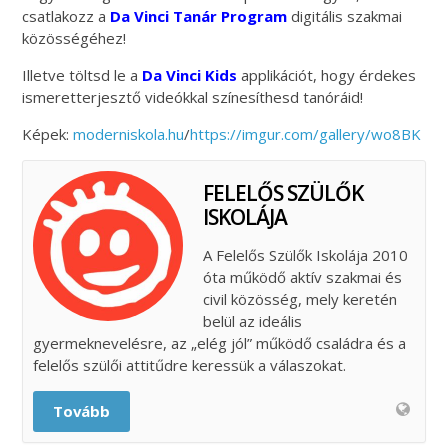
csatlakozz a
Da Vinci Tanár Program
digitális szakmai
közösségéhez!
Illetve töltsd le a
Da Vinci Kids
applikációt, hogy érdekes
ismeretterjesztő videókkal színesíthesd tanóráid!
Képek:
moderniskola.hu
/
https://imgur.com/gallery/wo8BK
FELELŐS SZÜLŐK
ISKOLÁJA
A Felelős Szülők Iskolája 2010
óta működő aktív szakmai és
civil közösség, mely keretén
belül az ideális
gyermeknevelésre, az „elég jól” működő családra és a
felelős szülői attitűdre keressük a válaszokat.
Tovább