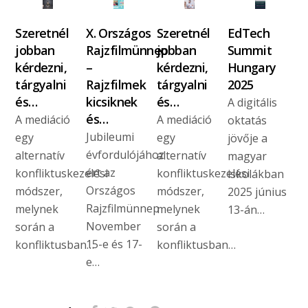
Szeretnél
X. Országos
Szeretnél
EdTech
jobban
Rajzfilmünnep
jobban
Summit
kérdezni,
–
kérdezni,
Hungary
tárgyalni
Rajzfilmek
tárgyalni
2025
és…
kicsiknek
és…
A digitális
és…
A mediáció
A mediáció
oktatás
Jubileumi
egy
egy
jövője a
évfordulójához
alternatív
alternatív
magyar
ért az
konfliktuskezelési
konfliktuskezelési
iskolákban
Országos
módszer,
módszer,
2025 június
Rajzfilmünnep
melynek
melynek
13-án…
November
során a
során a
15-e és 17-
konfliktusban…
konfliktusban…
e…