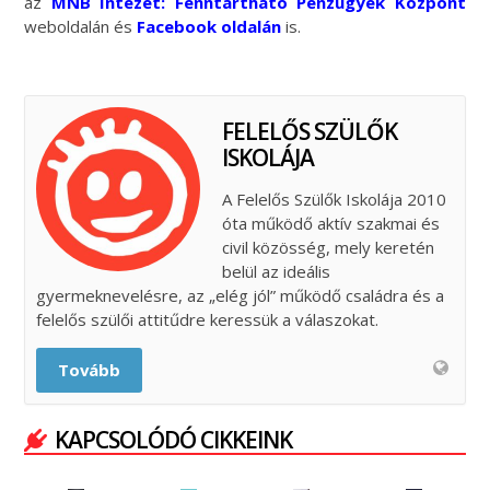
az
MNB Intézet: Fenntartható Pénzügyek Központ
weboldalán és
Facebook oldalán
is.
FELELŐS SZÜLŐK
ISKOLÁJA
A Felelős Szülők Iskolája 2010
óta működő aktív szakmai és
civil közösség, mely keretén
belül az ideális
gyermeknevelésre, az „elég jól” működő családra és a
felelős szülői attitűdre keressük a válaszokat.
Tovább
KAPCSOLÓDÓ CIKKEINK