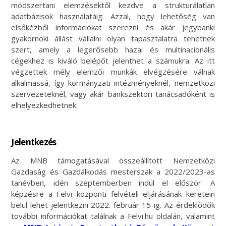
módszertani elemzésektől kezdve a strukturálatlan
adatbázisok használatáig. Azzal, hogy lehetőség van
elsőkézből információkat szerezni és akár jegybanki
gyakornoki állást vállalni olyan tapasztalatra tehetnek
szert, amely a legerősebb hazai és multinacionális
cégekhez is kiváló belépőt jelenthet a számukra. Az itt
végzettek mély elemzői munkák elvégzésére válnak
alkalmassá, így kormányzati intézményeknél, nemzetközi
szervezeteknél, vagy akár bankszektori tanácsadóként is
elhelyezkedhetnek.
Jelentkezés
Az MNB támogatásával összeállított Nemzetközi
Gazdaság és Gazdálkodás mesterszak a 2022/2023-as
tanévben, idén szeptemberben indul el először. A
képzésre a Felvi központi felvételi eljárásának keretein
belül lehet jelentkezni 2022. február 15-ig. Az érdeklődők
további információkat találnak a Felvi.hu oldalán, valamint