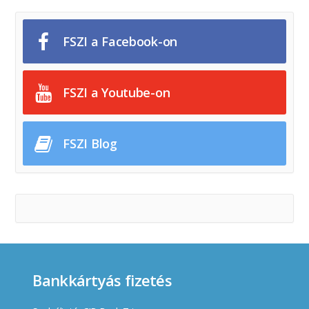
FSZI a Facebook-on
FSZI a Youtube-on
FSZI Blog
Bankkártyás fizetés