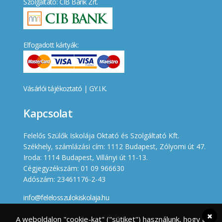
Szolgáltató: CIB Bank Zrt.
Elfogadott kártyák:
Vásárlói tájékoztató
|
GY.I.K.
Kapcsolat
Felelős Szülők Iskolája Oktató és Szolgáltató Kft.
Székhely, számlázási cím: 1112 Budapest, Zólyomi út 47.
Iroda: 1114 Budapest, Villányi út 11-13.
Cégjegyzékszám: 01 09 966630
Adószám: 23461176-2-43
info@felelosszulokiskolaja.hu
+36 20 358 66 12
A weboldalon "cookie-kat" ("sütiket") használunk, hogy a