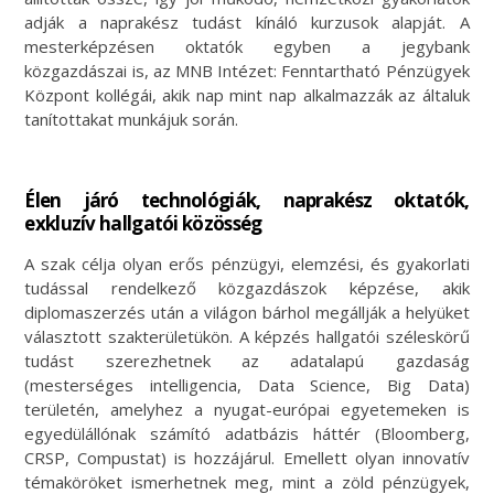
adják a naprakész tudást kínáló kurzusok alapját. A
mesterképzésen oktatók egyben a jegybank
közgazdászai is, az MNB Intézet: Fenntartható Pénzügyek
Központ kollégái, akik nap mint nap alkalmazzák az általuk
tanítottakat munkájuk során.
Élen járó technológiák, naprakész oktatók,
exkluzív hallgatói közösség
A szak célja olyan erős pénzügyi, elemzési, és gyakorlati
tudással rendelkező közgazdászok képzése, akik
diplomaszerzés után a világon bárhol megállják a helyüket
választott szakterületükön. A képzés hallgatói széleskörű
tudást szerezhetnek az adatalapú gazdaság
(mesterséges intelligencia, Data Science, Big Data)
területén, amelyhez a nyugat-európai egyetemeken is
egyedülállónak számító adatbázis háttér (Bloomberg,
CRSP, Compustat) is hozzájárul. Emellett olyan innovatív
témaköröket ismerhetnek meg, mint a zöld pénzügyek,