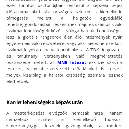
ezer forintos ösztöndíjban részesül a képzési teljes
időtartama alatt. Az országos szinten is kiemelkedő
támogatás mellett a hallgatók egyedülálló
tehetséggondozásban részesülnek majd és számos kiváló
szakmai lehetőségek között válogathatnak. Lehetőségük
lesz a globális rangsorok élén álló intézmények nyári
egyetemein való részvételre, vagy akár nívós nemzetközi
szakmai folyóiratokba való publikálásra. A TDK dolgozatok
és tanulmányi versenyeken való megmérettetés
ösztönzése mellett, az
MNB Intézet
exkluzív szakmai
esteket, valamint szervezett előadásokat is tervez,
melyek kizárólag a hallatói közösség számára lesznek
elérhetőek.
Karrier lehetőségek a képzés után
A mesterképzést elvégzők nemcsak hazai, hanem
nemzetközi szinten is kiemelkedő tudással,
ismeretanyaggal lesznek gazdagabbak, a modern