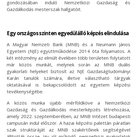
gondozásában induló Nemzetközi Gazdaság és
Gazdálkodás mesterszak hallgatóit.
Egy országos szinten egyedülálló képzés elindulása
A Magyar Nemzeti Bank (MNB) és a Neumann János
Egyetem (NJE) együttműködése 2014 óta folyamatos. A
két intézmény az elmúlt években több területen folytatott
már közös munkát, melynek során az MNB duális
gyakorlati helyeket biztosít az NJE Gazdaságtudományi
Karán tanulók számára, illetve választható tárgyak
oktatásával is bekapcsolódott az egyetem képzési
tevékenységébe.
A közös munka újabb mérföldköve a Nemzetközi
Gazdaság és Gazdálkodás mesterképzés létrehozása,
amely 2022. szeptemberében, az MNB Intézet budapesti
campusán indul először. A hazai képzési palettán páratlan
szak struktúráját az MNB szakértőinek segítségével
állították össze, így jól működő, nemzetközi gyakorlatok