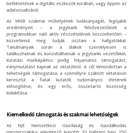
befektetések a digitális eszközök korában, vagy éppen az
adatvizualizáció.
Az MNB szakmai műhelyének tudásanyagát, legújabb
eredményeit – a jegybank felsővezetőinek a
programokban való aktív részvételének köszönhetően –
közvetlenül meg tudják osztani a hallgatókkal.
Tanulmányaik során a diákok személyesen is
találkozhatnak és konzultálhatnak a jegybanki vezetőkkel,
kutatási munkájukhoz pedig folyamatos támogatást,
iránymutatást kapnak az oktatóktól. A cél kimondottan a
tehetségek támogatása, a személyre szabott oktatáson
keresztül a fiatal kutatók tudományos életének
elősegítése, és egy erős, összetartó közösség
kialakítása.
Kiemelkedő támogatás és szakmai lehetőségek
Az NJE Nemzetközi Gazdaság és Gazdálkodás
mesterszakára jelentkező legjobb 30 hallgató havi 250