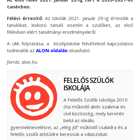
tanévben.
Félévi értesítő:
Az iskolák 2021. január 29-ig értesítik a
tanulókat, kiskorú tanuló esetén a szülőket, az első
félévben elért tanulmányi eredményekről.
A cikk folytatása, a középiskolai felvételivel kapcsolatos
tudnivalók az
ALON oldalán
olvasható.
forrás: alon.hu
FELELŐS SZÜLŐK
ISKOLÁJA
A Felelős Szülők Iskolája 2010
óta működő aktív szakmai és
civil közösség, mely keretén
belül az ideális
gyermeknevelésre, az „elég jól” működő családra és a
felelős szülői attitűdre keressük a válaszokat.