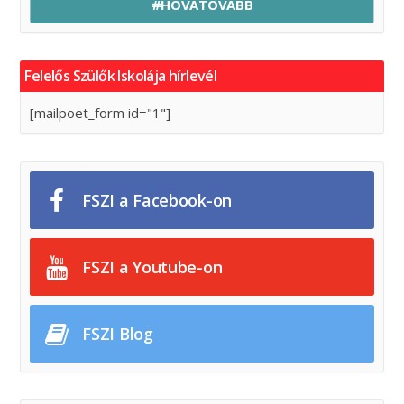
#HOVATOVÁBB
Felelős Szülők Iskolája hírlevél
[mailpoet_form id="1"]
FSZI a Facebook-on
FSZI a Youtube-on
FSZI Blog