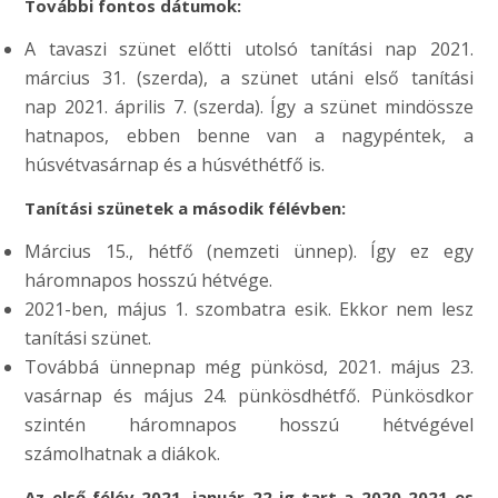
További fontos dátumok:
A tavaszi szünet előtti utolsó tanítási nap 2021.
március 31. (szerda), a szünet utáni első tanítási
nap 2021. április 7. (szerda). Így a szünet mindössze
hatnapos, ebben benne van a nagypéntek, a
húsvétvasárnap és a húsvéthétfő is.
Tanítási szünetek a második félévben:
Március 15., hétfő (nemzeti ünnep). Így ez egy
háromnapos hosszú hétvége.
2021-ben, május 1. szombatra esik. Ekkor nem lesz
tanítási szünet.
Továbbá ünnepnap még pünkösd, 2021. május 23.
vasárnap és május 24. pünkösdhétfő. Pünkösdkor
szintén háromnapos hosszú hétvégével
számolhatnak a diákok.
Az első félév 2021. január 22-ig tart a 2020-2021-es