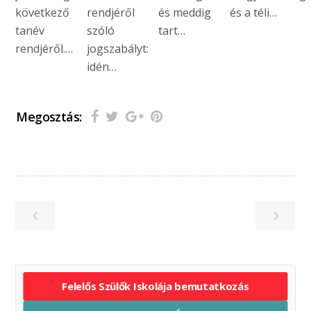
következő
rendjéről
és meddig
és a téli…
tanév
szóló
tart…
rendjéről.…
jogszabályt:
idén…
Megosztás:
Felelős Szülők Iskolája bemutatkozás