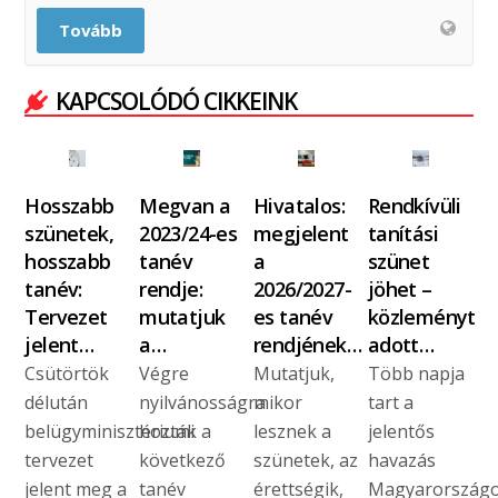
Tovább
KAPCSOLÓDÓ CIKKEINK
Hosszabb
Megvan a
Hivatalos:
Rendkívüli
szünetek,
2023/24-es
megjelent
tanítási
hosszabb
tanév
a
szünet
tanév:
rendje:
2026/2027-
jöhet –
Tervezet
mutatjuk
es tanév
közleményt
jelent…
a…
rendjének…
adott…
Csütörtök
Végre
Mutatjuk,
Több napja
délután
nyilvánosságra
mikor
tart a
belügyminisztériumi
hozták a
lesznek a
jelentős
tervezet
következő
szünetek, az
havazás
jelent meg a
tanév
érettségik,
Magyarországo