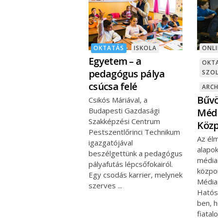
OKTATÁS
ISKOLA
ONLI
Egyetem – a
OKT
pedagógus pálya
SZO
csúcsa felé
ARCH
Bűvö
Csikós Máriával, a
Budapesti Gazdasági
Médi
Szakképzési Centrum
Köz
Pestszentlőrinci Technikum
Az él
igazgatójával
alapo
beszélgettünk a pedagógus
média
pályafutás lépcsőfokairól.
közpo
Egy csodás karrier, melynek
Média-
szerves
Hatós
ben, 
fiata