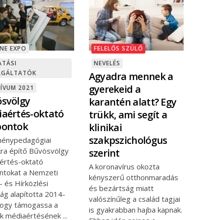
NE EXPO
FELELŐS SZÜLŐ
ATÁSI
NEVELÉS
LGÁLTATÓK
Agyadra mennek a
gyerekeid a
ÍVUM 2021
svölgy
karantén alatt? Egy
aértés-oktató
trükk, ami segít a
pontok
klinikai
szakpszichológus
ménypedagógiai
kra építő Bűvösvölgy
szerint
értés-oktató
A koronavírus okozta
ntokat a Nemzeti
kényszerű otthonmaradás
 és Hírközlési
és bezártság miatt
ág alapította 2014-
valószínűleg a család tagjai
hogy támogassa a
is gyakrabban hajba kapnak.
lok médiaértésének