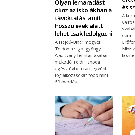
Olyan lemaradást
és sz
okoz az iskolákban a
A kor
távoktatás, amit
változ
hosszú évek alatt
szabál
lehet csak ledolgozni
sem -
A Hajdú-Bihar megyei
Erőfo
Toldon az Igazgyöngy
Minis
Alapítvány fenntartásában
közne
működő Toldi Tanoda
egész évben tart egyéni
foglalkozásokat több mint
60 óvodás,