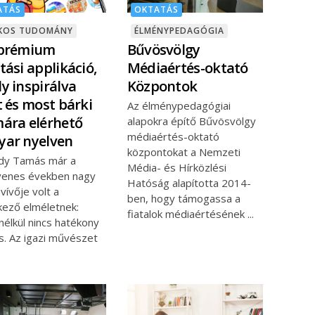
ATÁS
OKTATÁS
ÉKOS TUDOMÁNY
ÉLMÉNYPEDAGÓGIA
 prémium
Bűvösvölgy
tási applikáció,
Médiaértés-oktató
y inspirálva
Központok
t és most bárki
Az élménypedagógiai
ára elérhető
alapokra építő Bűvösvölgy
médiaértés-oktató
ar nyelven
központokat a Nemzeti
dy Tamás már a
Média- és Hírközlési
cvenes években nagy
Hatóság alapította 2014-
vívője volt a
ben, hogy támogassa a
kező elméletnek:
fiatalok médiaértésének
élkül nincs hatékony
s. Az igazi művészet