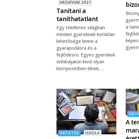
ARCHÍVUM 2021
bizo
Tanítani a
Bizony
taníthatatlant
gyerm
a tanó
Egy tökéletes világban
fejlő
minden gyereknek korlátlan
képest
lehetősége lenne a
gyer
gyarapodásra és a
fejlődésre. Egyes gyerekek
önhibájukon kívül olyan
környezetben élnek,
OKT
A te
mara
OKTATÁS
ISKOLA
éret