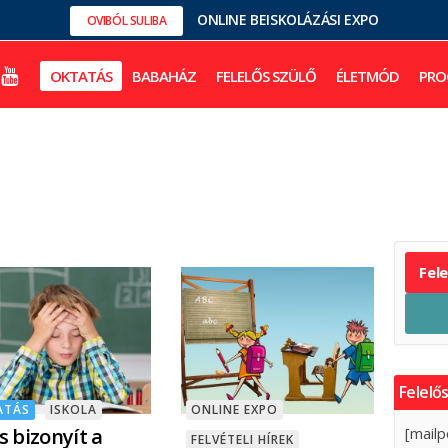
ONLINE BEISKOLÁZÁSI EXPO
OVIBÓL SULIBA
OKTATÁS
BABAHÁZ
FELELŐS SZÜLŐ
ÉLETMÓD
PRO
Fel
Felelős
ATÁS
ISKOLA
ONLINE EXPO
is bizonyít a
[mailp
FELVÉTELI HÍREK