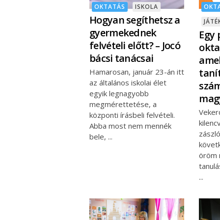
OKTATÁS
ISKOLA
OKT
Hogyan segíthetsz a
JÁT
gyermekednek
Egy
felvételi előtt? – Jocó
okta
bácsi tanácsai
amel
taní
Hamarosan, január 23-án itt
az általános iskolai élet
szám
egyik legnagyobb
magy
megmérettetése, a
Veker
központi írásbeli felvételi.
kilen
Abba most nem mennék
zászló
bele,
követ
öröm n
tanulá