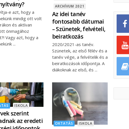
nyítvány?
ARCHÍVUM 2021
ítja-e azt, hogy a
Az idei tanév
ekünk mindig ott volt
fontosabb dátumai
rákon és aktívan
– Szünetek, felvételi,
dött önmagához
beiratkozás
?! Vagy azt, hogy a
mekünk
2020/2021-as tanév.
Szünetek, az első félév és a
tanév vége, a felvételik és a
beiratkozások időpontja. A
diákoknak az első, és
ATÁS
ISKOLA
rvek szerint
dnak az eredeti
OKTATÁS
ISKOLA
tségi időpontok