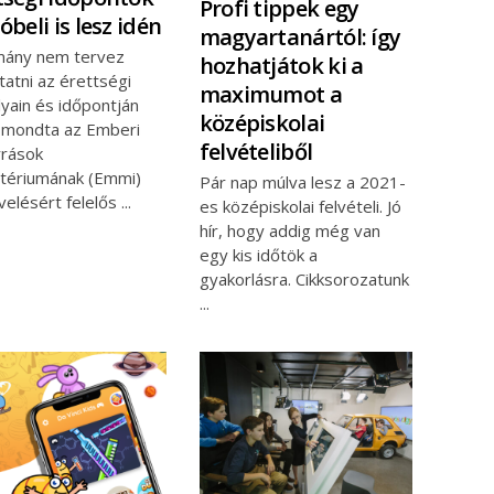
Profi tippek egy
óbeli is lesz idén
magyartanártól: így
mány nem tervez
hozhatjátok ki a
tatni az érettségi
maximumot a
yain és időpontján
középiskolai
 mondta az Emberi
felvételiből
rrások
ztériumának (Emmi)
Pár nap múlva lesz a 2021-
velésért felelős
es középiskolai felvételi. Jó
hír, hogy addig még van
egy kis időtök a
gyakorlásra. Cikksorozatunk