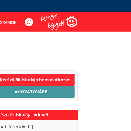
GRAMOK
elős Szülők Iskolája bemutatkozás
#HOVATOVÁBB
 Szülők Iskolája hírlevél
oet_form id="1"]