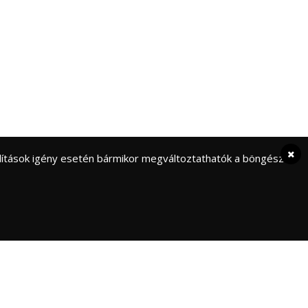
eállítások igény esetén bármikor megváltoztathatók a böngésző