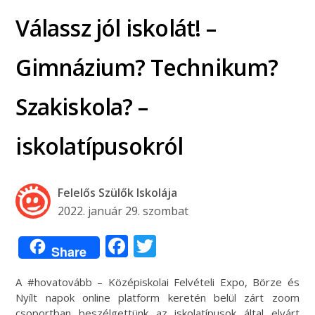
Válassz jól iskolát! –
Gimnázium? Technikum?
Szakiskola? –
iskolatípusokról
Felelős Szülők Iskolája
2022. január 29. szombat
Facebook
Twitter
Share
A #hovatovább – Középiskolai Felvételi Expo, Börze és
Nyílt napok online platform keretén belül zárt zoom
csoportban beszélgettünk az iskolatípusok által elvárt