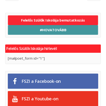
Felelős Szülők Iskolája bemutatkozás
#HOVATOVÁBB
Felelős Szülők Iskolája hírlevél
[mailpoet_form id="1"]
FSZI a Facebook-on
FSZI a Youtube-on