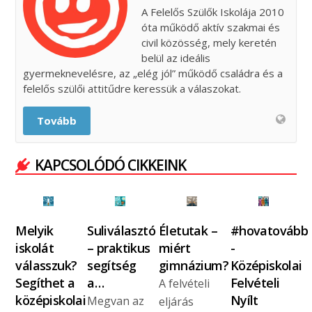
A Felelős Szülők Iskolája 2010
óta működő aktív szakmai és
civil közösség, mely keretén
belül az ideális
gyermeknevelésre, az „elég jól” működő családra és a
felelős szülői attitűdre keressük a válaszokat.
Tovább
KAPCSOLÓDÓ CIKKEINK
Melyik
Suliválasztó
Életutak –
#hovatovább
iskolát
– praktikus
miért
-
válasszuk?
segítség
gimnázium?
Középiskolai
Segíthet a
a…
Felvételi
A felvételi
középiskolai
Nyílt
Megvan az
eljárás