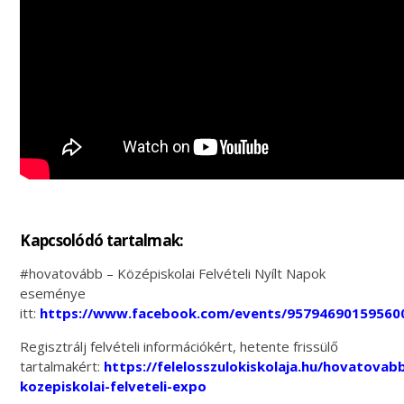
Kapcsolódó tartalmak:
#hovatovább – Középiskolai Felvételi Nyílt Napok
eseménye
itt:
https://www.facebook.com/events/95794690159560
Regisztrálj felvételi információkért, hetente frissülő
tartalmakért:
https://felelosszulokiskolaja.hu/hovatovab
kozepiskolai-felveteli-expo