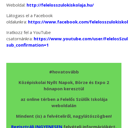
Weboldal:
http://felelosszulokiskolaja.hu/
Látogass el a Facebook
oldalunkra:
https://www.facebook.com/felelosszulokiskol
Iratkozz fel a YouTube
csatornánkra:
https://www.youtube.com/user/FelelosSzu
sub_confirmation=1
#hovatovább
Középiskolai Nyílt Napok, Börze és Expo 2
hónapon keresztül
az online térben a Felelős Szülők Iskolája
weboldalán
Mindent (is) a felvételiről, nagylátószögben!
Regisztrálj INGYENESEN
felvételi információkért,