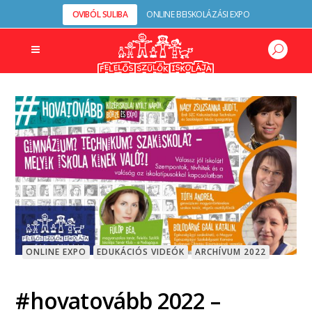
OVIBÓL SULIBA
ONLINE BEISKOLÁZÁSI EXPO
ONLINE EXPO
EDUKÁCIÓS VIDEÓK
ARCHÍVUM 2022
#hovatovább 2022 –