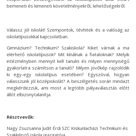
bemeneti és kimeneti követelményekről, lehetőségekről.
Válassz jól iskolát! Szempontok, tévhitek és a valóság az
iskolatípusokkal kapcsolatban.
Gimnázium? Technikum? Szakiskola? Kiket várnak a ma
elérhető iskolatípusok? Mit kínálnak a fiataloknak? Melyik
intézményben mennyit kell tanulni és milyen mennyiségű
gyakorlatra számítson a tanuló? Milyen jövőkép rajzolódik
ki egy-egy iskolatípus esetében? Egyszóval, hogyan
válasszunk jól középiskolát? A beszélgetés során mindazt
megkérdezzük, ami most a legtöbb pályaválasztás előtt
állót elbizonytalanítja.
Résztvevők:
Nagy Zsuzsanna Judit Érdi SZC Kiskunlacházi Technikum és
Szakképző Iskola igazgatója