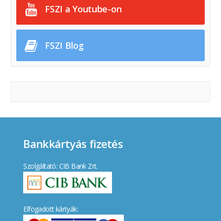
FSZI a Youtube-on
FSZI Blog
Bankkártyás fizetés
Szolgáltató: CIB Bank Zrt.
Elfogadott kártyák: