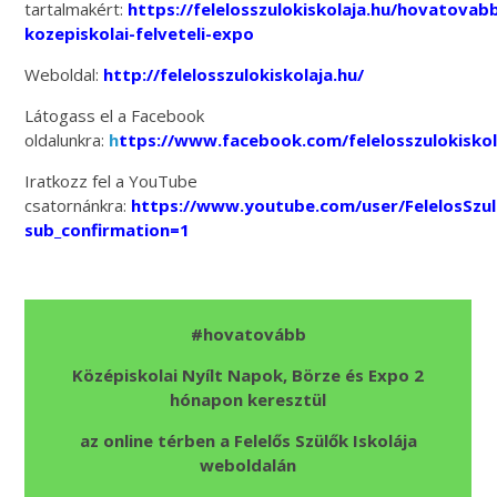
tartalmakért:
https://felelosszulokiskolaja.hu/hovatovab
kozepiskolai-felveteli-expo
Weboldal:
http://felelosszulokiskolaja.hu/
Látogass el a Facebook
oldalunkra:
h
ttps://www.facebook.com/felelosszulokiskol
Iratkozz fel a YouTube
csatornánkra:
https://www.youtube.com/user/FelelosSzu
sub_confirmation=1
#hovatovább
Középiskolai Nyílt Napok, Börze és Expo 2
hónapon keresztül
az online térben a Felelős Szülők Iskolája
weboldalán