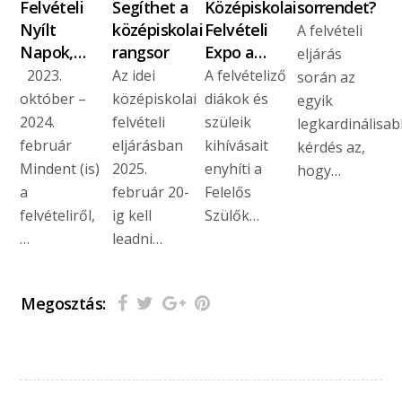
Felvételi
Segíthet a
Középiskolai
sorrendet?
Nyílt
középiskolai
Felvételi
A felvételi
Napok,…
rangsor
Expo a…
eljárás
2023.
Az idei
A felvételiző
során az
október –
középiskolai
diákok és
egyik
2024.
felvételi
szüleik
legkardinálisab
február
eljárásban
kihívásait
kérdés az,
Mindent (is)
2025.
enyhíti a
hogy…
a
február 20-
Felelős
felvételiről,
ig kell
Szülők…
…
leadni…
Megosztás: