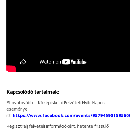
Kapcsolódó tartalmak:
#hovatovább – Középiskolai Felvételi Nyílt Napok
eseménye
itt:
https://www.facebook.com/events/95794690159560
Regisztrálj felvételi információkért, hetente frissülő