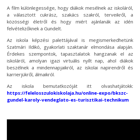
A film különlegessége, hogy diákok mesélnek az iskoláról,
a választott cukrász, szakács szakról, terveikről, a
közösségi életről és hogy miért ajánlanák az idén
felvételizőknek a Gundelt.
Az iskola képzési palettájával is megismerkedhetünk
Szatmári Ildikó, gyakorlati szaktanár elmondása alapján.
Érdekes szempontok, tapasztalatok hangzanak el az
iskoláról, amolyan igazi virtuális nyílt nap, ahol diákok
beszélnek a mindennapjaikról, az iskolai napirendről és
karrierjükről, álmaikról.
Az iskola bemutatkozóját itt olvashatjátokk:
https://felelosszulokiskolaja.hu/online-expo/bkszc-
gundel-karoly-vendeglato-es-turisztikai-technikum