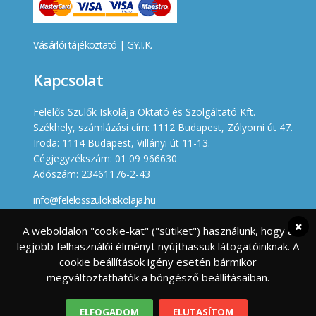
Vásárlói tájékoztató
|
GY.I.K.
Kapcsolat
Felelős Szülők Iskolája Oktató és Szolgáltató Kft.
Székhely, számlázási cím: 1112 Budapest, Zólyomi út 47.
Iroda: 1114 Budapest, Villányi út 11-13.
Cégjegyzékszám: 01 09 966630
Adószám: 23461176-2-43
info@felelosszulokiskolaja.hu
+36 20 358 66 12
A weboldalon "cookie-kat" ("sütiket") használunk, hogy a
legjobb felhasználói élményt nyújthassuk látogatóinknak. A
Készített
cookie beállítások igény esetén bármikor
megváltoztathatók a böngésző beállításaiban.
ELFOGADOM
ELUTASÍTOM