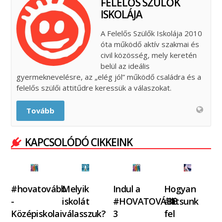
FELELŐS SZÜLŐK
ISKOLÁJA
A Felelős Szülők Iskolája 2010
óta működő aktív szakmai és
civil közösség, mely keretén
belül az ideális
gyermeknevelésre, az „elég jól” működő családra és a
felelős szülői attitűdre keressük a válaszokat.
Tovább
KAPCSOLÓDÓ CIKKEINK
#hovatovább
Melyik
Indul a
Hogyan
-
iskolát
#HOVATOVÁBB
állítsunk
Középiskolai
válasszuk?
3
fel