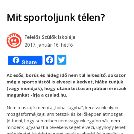
Mit sportoljunk télen?
Felelős Szülők Iskolája
2017. január 16. hétfő
Facebook
Twitter
Share
Az esős, borús és hideg idő nem túl lelkesítő, sokszor
még a sportolástól is elveszi a kedvet, hiába tudjuk
(vagy mondják), hogy utána biztosan jobban érezzük
magunkat -írja a csalad.hu.
Nem muszáj kimenni a „hóba-fagyba”, keressünk olyan
mozgásformá(ka)t, ami tetszik és kellőképpen átmozgat.
Jó tudni, hogy semmiben nem vagyunk egyformák, nem
mindenki ugyanazt a tevékenységet élvezi, úgyhogy lehet
próbálgatni, kísérletezgetni, mitől szabadul fel bennünk a