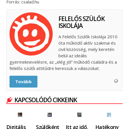
Forrás: csalad.hu
FELELŐS SZÜLŐK
ISKOLÁJA
A Felelős Szülők Iskolája 2010
óta működő aktív szakmai és
civil közösség, mely keretén
belül az ideális
gyermeknevelésre, az „elég jól” működő családra és a
felelős szülői attitűdre keressük a válaszokat.
Tovább
KAPCSOLÓDÓ CIKKEINK
Digitális
Szülőként
Itt az idő,
Hatékony