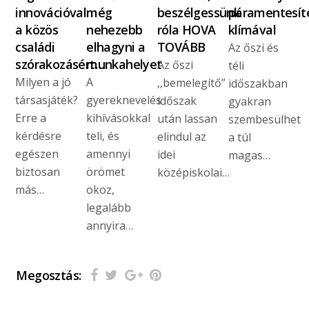
innovációval
még
beszélgessünk
páramentesít
a közös
nehezebb
róla HOVA
klímával
családi
elhagyni a
TOVÁBB
Az őszi és
szórakozásért…
munkahelyet
Az őszi
téli
Milyen a jó
A
,,bemelegítő”
időszakban
társasjáték?
gyereknevelés
időszak
gyakran
Erre a
kihívásokkal
után lassan
szembesülhet
kérdésre
teli, és
elindul az
a túl
egészen
amennyi
idei
magas…
biztosan
örömet
középiskolai…
más…
okoz,
legalább
annyira…
Megosztás: