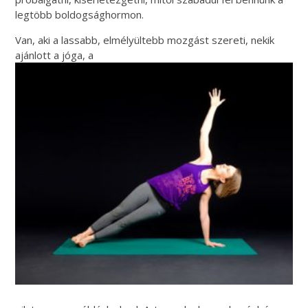
legtöbb boldogsághormon.
Van, aki a lassabb, elmélyültebb mozgást szereti, nekik
ajánlott a jóga, a