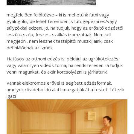
megfelelően felöltözve – ki is mehetünk futni vagy
gyalogolni, de lehet teremben is futógépezni és/vagy
súlyzókkal edzeni. Jó, ha tudjuk, hogy az erősítő edzéstől
leszünk szép, feszes, szálkás izomzatúak. Nem kell
megijedni, nem lesznek testépítői muszklijaink, csak
definiálódnak az izmok.
Hatásos az otthoni edzés is: például az ugrókötelezés
vagy valamilyen videós torna, ha rendszeresen rá tudjuk
venni magunkat, és akár korcsolyázni is járhatunk.
Vannak elektromos erővel is segített edzésformák,
amelyek rövidebb idő alatt mozgatják át a testet. Létezik
igazi