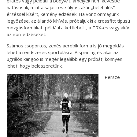
pilates vagy például a bodyArt, amelyek nem kevésbé
hatásosak, mint a saját testsúlyos, akár „belehalós”-
érzéssel kísért, kemény edzések. Ha vonz önmagunk
legyőzése, az állandó kihívás, próbáljuk ki a crossfitt típusú
mozgásformákat, például a kettlebellt, a TRX-es vagy akár
az iron-edzéseket.
Számos csoportos, zenés aerobik forma is jó megoldás
lehet a rendszeres sportolásra. A spinning és akár az
ugrálós kangoo is megér legalább egy próbát, könnyen
lehet, hogy beleszeretünk.
Persze –