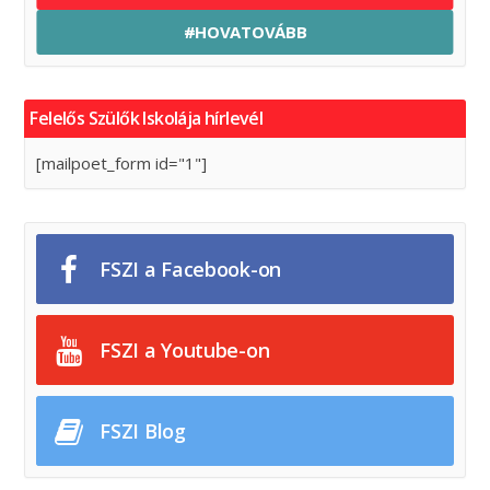
#HOVATOVÁBB
Felelős Szülők Iskolája hírlevél
[mailpoet_form id="1"]
FSZI a Facebook-on
FSZI a Youtube-on
FSZI Blog