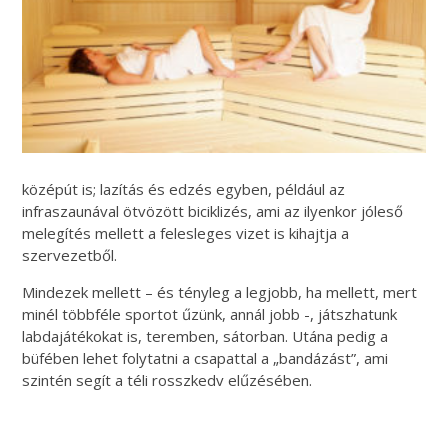
középút is; lazítás és edzés egyben, például az
infraszaunával ötvözött biciklizés, ami az ilyenkor jóleső
melegítés mellett a felesleges vizet is kihajtja a
szervezetből.
Mindezek mellett – és tényleg a legjobb, ha mellett, mert
minél többféle sportot űzünk, annál jobb -, játszhatunk
labdajátékokat is, teremben, sátorban. Utána pedig a
büfében lehet folytatni a csapattal a „bandázást”, ami
szintén segít a téli rosszkedv elűzésében.