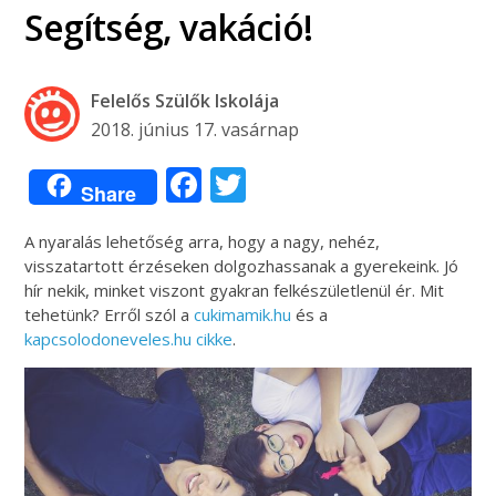
Segítség, vakáció!
Felelős Szülők Iskolája
2018. június 17. vasárnap
Facebook
Twitter
Share
A nyaralás lehetőség arra, hogy a nagy, nehéz,
visszatartott érzéseken dolgozhassanak a gyerekeink. Jó
hír nekik, minket viszont gyakran felkészületlenül ér. Mit
tehetünk? Erről szól a
cukimamik.hu
és a
kapcsolodoneveles.hu cikke
.