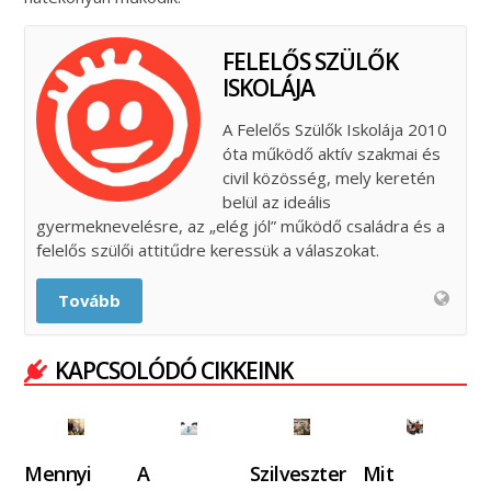
FELELŐS SZÜLŐK
ISKOLÁJA
A Felelős Szülők Iskolája 2010
óta működő aktív szakmai és
civil közösség, mely keretén
belül az ideális
gyermeknevelésre, az „elég jól” működő családra és a
felelős szülői attitűdre keressük a válaszokat.
Tovább
KAPCSOLÓDÓ CIKKEINK
Mennyi
A
Szilveszter
Mit