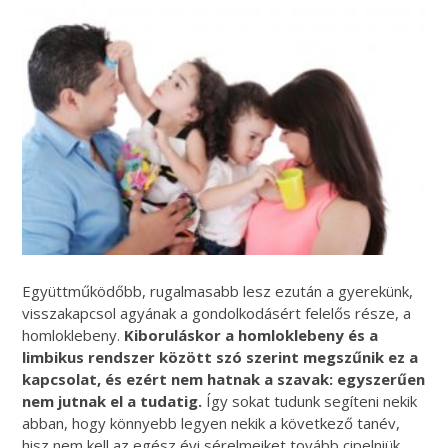
Együttműködőbb, rugalmasabb lesz ezután a gyerekünk,
visszakapcsol agyának a gondolkodásért felelős része, a
homloklebeny.
Kiboruláskor a homloklebeny és a
limbikus rendszer között szó szerint megszűnik ez a
kapcsolat, és ezért nem hatnak a szavak: egyszerűen
nem jutnak el a tudatig.
Így sokat tudunk segíteni nekik
abban, hogy könnyebb legyen nekik a következő tanév,
hisz nem kell az egész évi sérelmeiket tovább cipelniük.