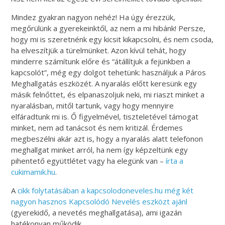
Mindez gyakran nagyon nehéz! Ha úgy érezzük,
megőrülünk a gyerekeinktől, az nem a mi hibánk! Persze,
hogy mi is szeretnénk egy kicsit kikapcsolni, és nem csoda,
ha elveszítjük a türelmünket. Azon kívül tehát, hogy
minderre számítunk előre és “átállítjuk a fejünkben a
kapcsolót”, még egy dolgot tehetünk: használjuk a Páros
Meghallgatás eszközét. A nyaralás előtt keresünk egy
másik felnőttet, és elpanaszoljuk neki, mi riaszt minket a
nyaralásban, mitől tartunk, vagy hogy mennyire
elfáradtunk mi is. Ő figyelmével, tiszteletével támogat
minket, nem ad tanácsot és nem kritizál. Érdemes
megbeszélni akár azt is, hogy a nyaralás alatt telefonon
meghallgat minket arról, ha nem így képzeltünk egy
pihentető együttlétet vagy ha elegünk van –
írta a
cukimamik.hu
.
A
cikk folytatásában a kapcsolodoneveles.hu még két
nagyon hasznos Kapcsolódó Nevelés eszközt ajánl
(gyerekidő, a nevetés meghallgatása), ami igazán
hatékonyan működik.