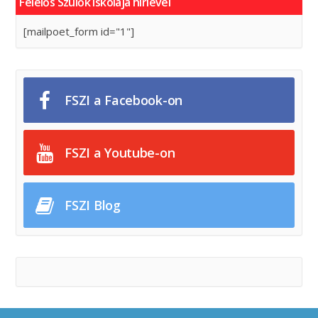
Felelős Szülők Iskolája hírlevél
[mailpoet_form id="1"]
FSZI a Facebook-on
FSZI a Youtube-on
FSZI Blog