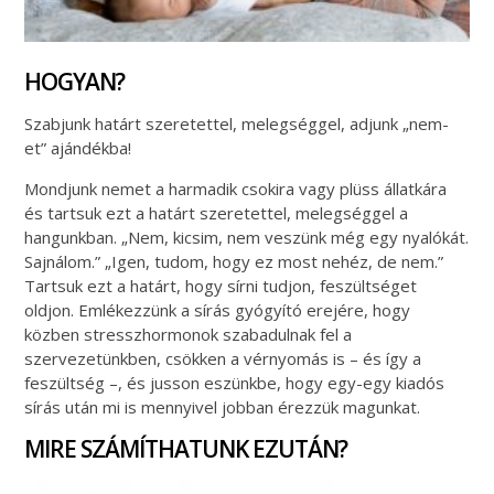
HOGYAN?
Szabjunk határt szeretettel, melegséggel, adjunk „nem-
et” ajándékba!
Mondjunk nemet a harmadik csokira vagy plüss állatkára
és tartsuk ezt a határt szeretettel, melegséggel a
hangunkban. „Nem, kicsim, nem veszünk még egy nyalókát.
Sajnálom.” „Igen, tudom, hogy ez most nehéz, de nem.”
Tartsuk ezt a határt, hogy sírni tudjon, feszültséget
oldjon. Emlékezzünk a sírás gyógyító erejére, hogy
közben stresszhormonok szabadulnak fel a
szervezetünkben, csökken a vérnyomás is – és így a
feszültség –, és jusson eszünkbe, hogy egy-egy kiadós
sírás után mi is mennyivel jobban érezzük magunkat.
MIRE SZÁMÍTHATUNK EZUTÁN?