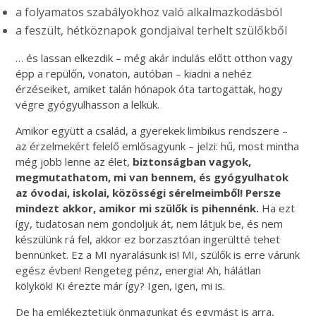
a folyamatos szabályokhoz való alkalmazkodásból
a feszült, hétköznapok gondjaival terhelt szülőkből
… és lassan elkezdik – még akár indulás előtt otthon vagy
épp a repülőn, vonaton, autóban – kiadni a nehéz
érzéseiket, amiket talán hónapok óta tartogattak, hogy
végre gyógyulhasson a lelkük.
Amikor együtt a család, a gyerekek limbikus rendszere –
az érzelmekért felelő emlősagyunk – jelzi: hű, most mintha
még jobb lenne az élet,
biztonságban vagyok,
megmutathatom, mi van bennem, és gyógyulhatok
az óvodai, iskolai, közösségi sérelmeimből! Persze
mindezt akkor, amikor mi szülők is pihennénk.
Ha ezt
így, tudatosan nem gondoljuk át, nem látjuk be, és nem
készülünk rá fel, akkor ez borzasztóan ingerültté tehet
bennünket. Ez a MI nyaralásunk is! MI, szülők is erre várunk
egész évben! Rengeteg pénz, energia! Ah, hálátlan
kölykök! Ki érezte már így? Igen, igen, mi is.
De ha emlékeztetjük önmagunkat és egymást is arra,