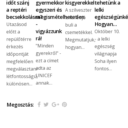
időt szánj
gyermekkor
kisgyerekkel
tehetünk a
a reptéri
egyszeri és
lelki
A szilveszter
becsekkolásra?
megismételhetetlen
egészségünké
is lehet jó
-
Hogyan…
Utazásod
buli a
vigyázzunk
Október 10.
előtt a
csemetékkel.
rá!
- a lelki
repülőtérre
Megmutatjuk,
"Minden
egészség
érkezés
hogyan…
gyerekről" -
világnapja
időpontját
ezt a címet
Soha ilyen
megfelelően
adta az
fontos…
megválasztani
UNICEF
létfontosságú,
annak…
különösen…
Megosztás: