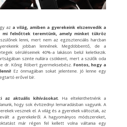
ogy az
a világ, amiben a gyerekeink elszenvedik a
t mi felnőttek teremtünk, amely minket tükröz
szülőnek lenni, mert nem az egzisztenciális harcban
gyerekeink jobban lennének. Megdöbbentő, de a
tegek sérüléseinek 40%-a lakáson belül keletkezik.
ságában szinte nullára csökkent, mert a szülők oda
élte dr. Kőnig Róbert gyermeksebész.
Fontos, hogy a
lenni!
Ez önmagában sokat jelentene. Jó lenne egy
gtartó erővel bír.
 az aktuális kihívásokat
. Ha eltekinthetnénk a
ondanunk, hogy sok évtizednyi lemaradásban vagyunk. A
rekek vesznek el. A világ és a gyerekek változtak, az
 levált a gyerekekről. A hagyományos módszereket,
 oktatást már régen fel kellett volna váltania egy