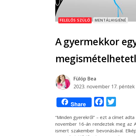
FELELŐS SZÜLŐ
MENTÁLHIGIÉNÉ
A gyermekkor egy
megismételhetetle
Fülöp Bea
2023. november 17. péntek
Facebo
Twit
Share
“Minden gyerekről” – ezt a címet adt
november 16-án rendeztek meg az Ak
ismert szakember bevonásával. Elké