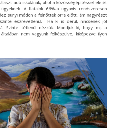
választ adó iskolának, ahol a közösségépítéssel elejét
 ügyeknek. A fiatalok 66%-a ugyanis rendszeresen
ndez sunyi módon a felnőttek orra előtt, ám nagyrészt
k szinte észrevétlenül. Ha ki is derül, nincsenek jól
rá. Szinte tétlenül nézzük. Mondjuk ki, hogy mi, a
ltalában nem vagyunk felkészülve, kiképezve ilyen