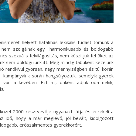
nismeret helyett hatalmas lexikális tudást tömünk a
án nem szolgálnak egy harmonikusabb és boldogabb
cs szexuális felvilágosítás, nem készítjük fel őket az
unk sem boldogulunk itt. Még mindig tabuként kezelünk
ió rendkívül gyorsan, nagy mennyiségben és túl korán
bi kampányaink során hangsúlyoztuk, semelyik gyerek
n van a kezében. Ezt mi, önként adjuk oda nekik,
kül.
özel 2000 résztvevője ugyanazt látja és érzékeli a
az idő, hogy a már meglévő, jól bevált, kidolgozott
ldogabb, erőszakmentes gyerekkorért.