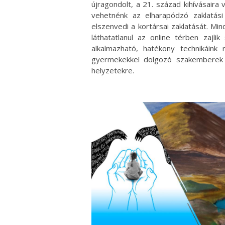
újragondolt, a 21. század kihívásaira 
vehetnénk az elharapódzó zaklatási
elszenvedi a kortársai zaklatását. Mi
láthatatlanul az online térben zajli
alkalmazható, hatékony technikáink 
gyermekekkel dolgozó szakemberek á
helyzetekre.