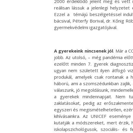
2000 érdeklődő jelent meg és vett 
reálisan lássuk a jelenlegi helyzetet
Ezzel a témájú beszélgetéssel indul
bácsival, Péterfy Borival, dr. Kőnig 
gyermekvédelmi igazgatójával.
A gyerekeink nincsenek jól
. Már a C
jobb. Az utolsó, – még pandémia előt
ezelőtt minden 7. gyerek diagnosztiz
ugyan nem született ilyen átfogó viz
produkál, amelyek csak rontanak a h
háború, ami a szomszédunkban zajlik,
válaszunk, jó megoldásunk, mindemelle
a gyerekek mindennapjait. Nem tu
zaklatásokat, pedig az erőszakment
egyszeri és megismételhetetlen, ezér
kihívásainkra. Az UNICEF eseménye
kutatják a módszereket, mert érzik, 
iskolapszichológusok, szociális- és