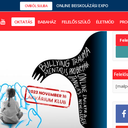
ONLINE BEISKOLÁZÁSI EXPO
OVIBÓL SULIBA
OKTATÁS
BABAHÁZ
FELELŐS SZÜLŐ
ÉLETMÓD
PRO
Fel
Felelős
[mailp