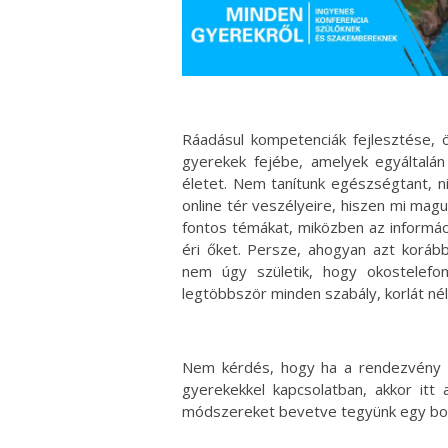
Ráadásul kompetenciák fejlesztése, ö
gyerekek fejébe, amelyek egyáltal
életet. Nem tanítunk egészségtant, nin
online tér veszélyeire, hiszen mi mag
fontos témákat, miközben az informác
éri őket. Persze, ahogyan azt koráb
nem úgy születik, hogy okostelefo
legtöbbször minden szabály, korlát nél
Nem kérdés, hogy ha a rendezvény k
gyerekekkel kapcsolatban, akkor itt 
módszereket bevetve tegyünk egy bo