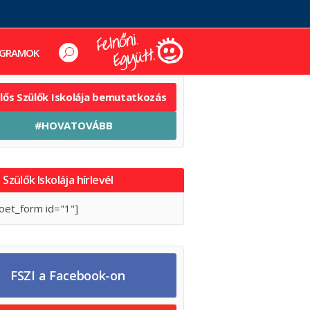
GRAMOK
elős Szülők Iskolája bemutatkozás
#HOVATOVÁBB
 Szülők Iskolája hírlevél
oet_form id="1"]
FSZI a Facebook-on