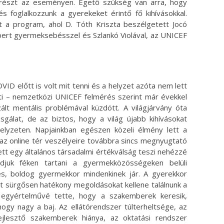
részt az eseményen. Égető szükség van arra, hogy
 és foglalkozzunk a gyerekeket érintő fő kihívásokkal.
t a program, ahol D. Tóth Kriszta beszélgetett Jocó
Róbert gyermeksebésszel és Szlankó Violával, az UNICEF
OVID előtt is volt mit tenni és a helyzet azóta nem lett
ti – nemzetközi UNICEF felmérés szerint már évekkel
ált mentális problémával küzdött. A világjárvány óta
sgálat, de az biztos, hogy a világ újabb kihívásokat
elyzeten. Napjainkban egészen közeli élmény lett a
 az online tér veszélyeire továbbra sincs megnyugtató
tt egy általános társadalmi értékválság teszi nehézzé
djuk féken tartani a gyermekközösségeken belüli
es, boldog gyermekkor mindenkinek jár. A gyerekkor
t sürgősen hatékony megoldásokat kellene találnunk a
 egyértelművé tette, hogy a szakemberek keresik,
hogy nagy a baj. Az ellátórendszer túlterheltsége, az
 fejlesztő szakemberek hiánya, az oktatási rendszer