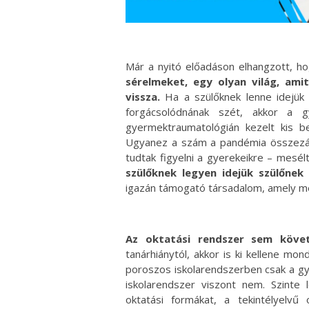
Már a nyitó előadáson elhangzott, h
sérelmeket, egy olyan világ, ami
vissza.
Ha a szülőknek lenne idejük 
forgácsolódnának szét, akkor a 
gyermektraumatológián kezelt kis be
Ugyanez a szám a pandémia összezárt
tudtak figyelni a gyerekeikre – mes
szülőknek legyen idejük szülőnek 
igazán támogató társadalom, amely me
Az oktatási rendszer sem követi
tanárhiánytól, akkor is ki kellene m
poroszos iskolarendszerben csak a gye
iskolarendszer viszont nem. Szinte
oktatási formákat, a tekintélyelvű