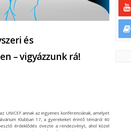
szeri és
n – vigyázzunk rá!
ok
ter
a az UNICEF annak az ingyenes konferenciának, amelyet
várium Klubban 17, a gyerekeket érintő témáról 40
pesztő érdeklődés övezte a rendezvényt, ahol közel