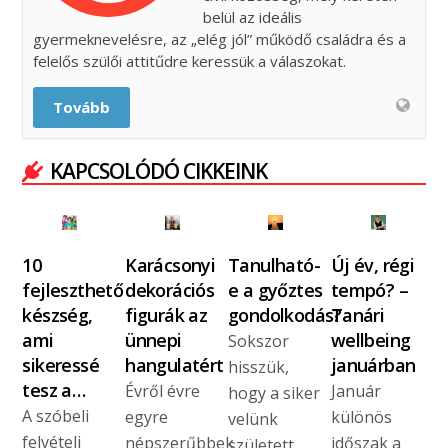
belül az ideális
gyermeknevelésre, az „elég jól” működő családra és a
felelős szülői attitűdre keressük a válaszokat.
Tovább
KAPCSOLÓDÓ CIKKEINK
10
Karácsonyi
Tanulható-
Új év, régi
fejleszthető
dekorációs
e a győztes
tempó? –
készség,
figurák az
gondolkodás?
Tanári
ami
ünnepi
wellbeing
Sokszor
sikeressé
hangulatért
januárban
hisszük,
tesz a…
Évről évre
Január
hogy a siker
A szóbeli
egyre
különös
velünk
felvételi
népszerűbbek
időszak a
született