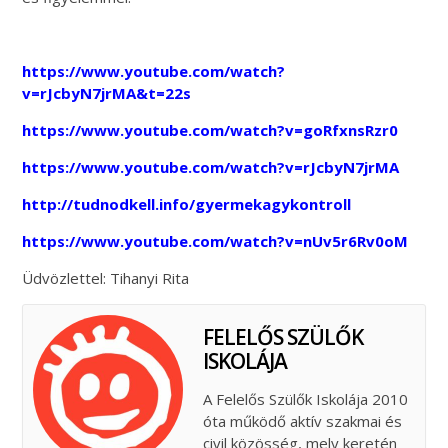
https://www.youtube.com/watch?
v=rJcbyN7jrMA&t=22s
https://www.youtube.com/watch?v=goRfxnsRzr0
https://www.youtube.com/watch?v=rJcbyN7jrMA
http://tudnodkell.info/gyermekagykontroll
https://www.youtube.com/watch?v=nUv5r6Rv0oM
Üdvözlettel: Tihanyi Rita
FELELŐS SZÜLŐK
ISKOLÁJA
A Felelős Szülők Iskolája 2010
óta működő aktív szakmai és
civil közösség, mely keretén