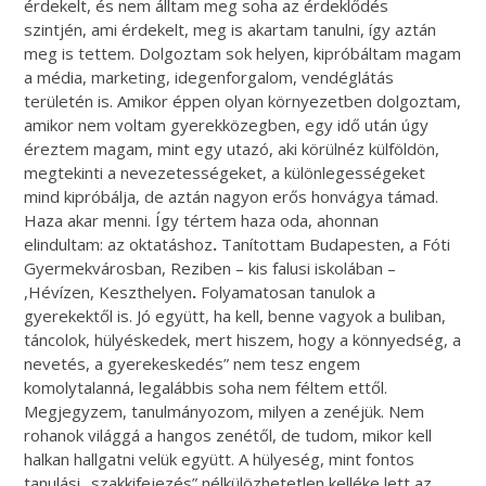
érdekelt, és nem álltam meg soha az érdeklődés
szintjén, ami érdekelt, meg is akartam tanulni, így aztán
meg is tettem. Dolgoztam sok helyen, kipróbáltam magam
a média, marketing, idegenforgalom, vendéglátás
területén is. Amikor éppen olyan környezetben dolgoztam,
amikor nem voltam gyerekközegben, egy idő után úgy
éreztem magam, mint egy utazó, aki körülnéz külföldön,
megtekinti a nevezetességeket, a különlegességeket
mind kipróbálja, de aztán nagyon erős honvágya támad.
Haza akar menni. Így tértem haza oda, ahonnan
elindultam: az oktatáshoz
.
Tanítottam Budapesten, a Fóti
Gyermekvárosban, Reziben – kis falusi iskolában –
,Hévízen, Keszthelyen
.
Folyamatosan tanulok a
gyerekektől is. Jó együtt, ha kell, benne vagyok a buliban,
táncolok, hülyéskedek, mert hiszem, hogy a könnyedség, a
nevetés, a gyerekeskedés” nem tesz engem
komolytalanná, legalábbis soha nem féltem ettől.
Megjegyzem, tanulmányozom, milyen a zenéjük. Nem
rohanok világgá a hangos zenétől, de tudom, mikor kell
halkan hallgatni velük együtt. A hülyeség, mint fontos
tanulási „szakkifejezés” nélkülözhetetlen kelléke lett az