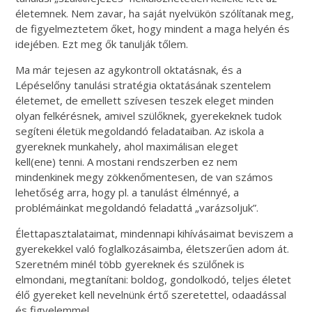
életemnek. Nem zavar, ha saját nyelvükön szólítanak meg,
de figyelmeztetem őket, hogy mindent a maga helyén és
idejében. Ezt meg ők tanulják tőlem.
Ma már tejesen az agykontroll oktatásnak, és a
Lépéselőny tanulási stratégia oktatásának szentelem
életemet, de emellett szívesen teszek eleget minden
olyan felkérésnek, amivel szülőknek, gyerekeknek tudok
segíteni életük megoldandó feladataiban. Az iskola a
gyereknek munkahely, ahol maximálisan eleget
kell(ene) tenni. A mostani rendszerben ez nem
mindenkinek megy zökkenőmentesen, de van számos
lehetőség arra, hogy pl. a tanulást élménnyé, a
problémáinkat megoldandó feladattá „varázsoljuk”.
Élettapasztalataimat, mindennapi kihívásaimat beviszem a
gyerekekkel való foglalkozásaimba, életszerűen adom át.
Szeretném minél több gyereknek és szülőnek is
elmondani, megtanítani: boldog, gondolkodó, teljes életet
élő gyereket kell nevelnünk értő szeretettel, odaadással
és figyelemmel.