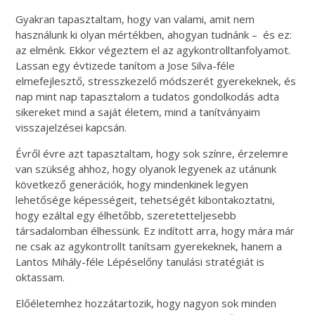
Gyakran tapasztaltam, hogy van valami, amit nem
használunk ki olyan mértékben, ahogyan tudnánk – és ez:
az elménk. Ekkor végeztem el az agykontrolltanfolyamot.
Lassan egy évtizede tanítom a Jose Silva-féle
elmefejlesztő, stresszkezelő módszerét gyerekeknek, és
nap mint nap tapasztalom a tudatos gondolkodás adta
sikereket mind a saját életem, mind a tanítványaim
visszajelzései kapcsán.
Évről évre azt tapasztaltam, hogy sok színre, érzelemre
van szükség ahhoz, hogy olyanok legyenek az utánunk
következő generációk, hogy mindenkinek legyen
lehetősége képességeit, tehetségét kibontakoztatni,
hogy ezáltal egy élhetőbb, szeretetteljesebb
társadalomban élhessünk. Ez indított arra, hogy mára már
ne csak az agykontrollt tanítsam gyerekeknek, hanem a
Lantos Mihály-féle Lépéselőny tanulási stratégiát is
oktassam.
Előéletemhez hozzátartozik, hogy nagyon sok minden