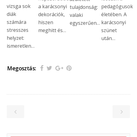
vizsga sok
a karácsonyi
pedagógusok
tulajdonság:
diák
dekorációk,
életében. A
valaki
számára
hiszen
karácsonyi
egyszerűen…
stresszes
meghitt és…
szünet
helyzet:
után…
ismeretlen…
Megosztás: