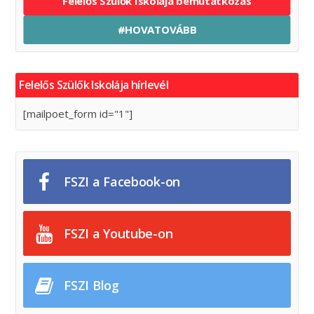
Felelős Szülők Iskolája bemutatkozás
#HOVATOVÁBB
Felelős Szülők Iskolája hírlevél
[mailpoet_form id="1"]
FSZI a Facebook-on
FSZI a Youtube-on
FSZI Blog