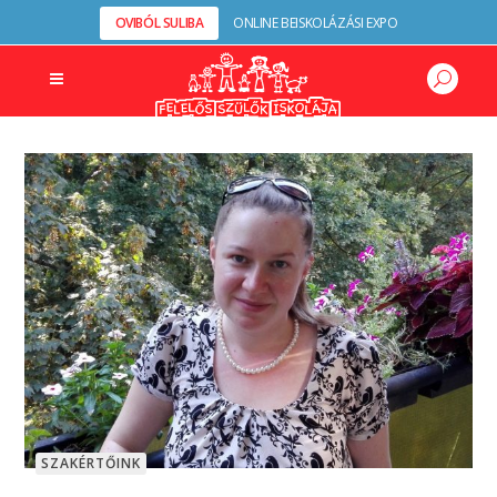
OVIBÓL SULIBA
ONLINE BEISKOLÁZÁSI EXPO
SZAKÉRTŐINK