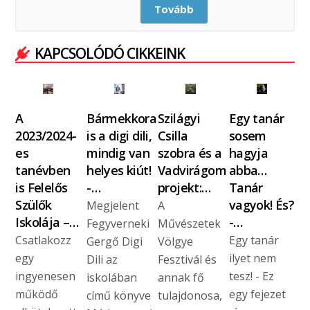
Tovább
KAPCSOLÓDÓ CIKKEINK
A
Bármekkora
Szilágyi
Egy tanár
2023/2024-
is a digi dili,
Csilla
sosem
es
mindig van
szobra és a
hagyja
tanévben
helyes kiút!
Vadvirágom
abba…
is Felelős
-…
projekt:…
Tanár
Szülők
vagyok! És?
Megjelent
A
Iskolája –…
-…
Fegyverneki
Művészetek
Csatlakozz
Egy tanár
Gergő Digi
Völgye
egy
ilyet nem
Dili az
Fesztivál és
ingyenesen
tesz! - Ez
iskolában
annak fő
működő
egy fejezet
című könyve
tulajdonosa,