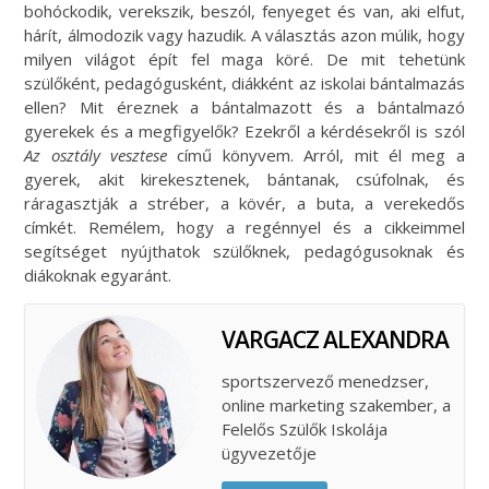
bohóckodik, verekszik, beszól, fenyeget és van, aki elfut,
hárít, álmodozik vagy hazudik. A választás azon múlik, hogy
milyen világot épít fel maga köré. De mit tehetünk
szülőként, pedagógusként, diákként az iskolai bántalmazás
ellen? Mit éreznek a bántalmazott és a bántalmazó
gyerekek és a megfigyelők? Ezekről a kérdésekről is szól
Az osztály vesztese
című könyvem. Arról, mit él meg a
gyerek, akit kirekesztenek, bántanak, csúfolnak, és
ráragasztják a stréber, a kövér, a buta, a verekedős
címkét. Remélem, hogy a regénnyel és a cikkeimmel
segítséget nyújthatok szülőknek, pedagógusoknak és
diákoknak egyaránt.
VARGACZ ALEXANDRA
sportszervező menedzser,
online marketing szakember, a
Felelős Szülők Iskolája
ügyvezetője