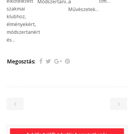
elkötelezett
cím…
Módszertani…
a
szakmai
Művészetek…
klubhoz,
élményekért,
módszertanért
és…
Megosztás: