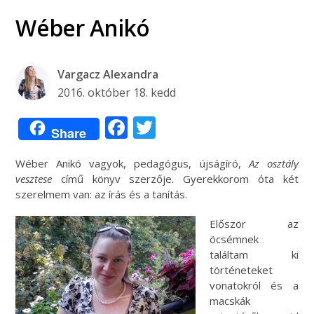
Wéber Anikó
Vargacz Alexandra
2016. október 18. kedd
Facebook
Twitter
Share
Wéber Anikó vagyok, pedagógus, újságíró,
Az osztály
vesztese
című könyv szerzője. Gyerekkorom óta két
szerelmem van: az írás és a tanítás.
Először az
öcsémnek
találtam ki
történeteket
vonatokról és a
macskák