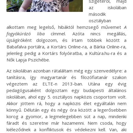
szigetéről, majd
az iskolában
második
osztályban
alkottam meg legelső, hibáktól hemzsegő művemet
A
fogyókúrázó liba
címmel. Azóta nincs megállás,
újságíróként dolgozom, és írtam többek között a
Babafalva portálra, a Kortárs Online-ra, a Bárka Online-ra,
jelenleg pedig a Kortárs folyóiratba, a Kultúra.hu-ra és a
Nők Lapja Pszichébe.
Az iskolában azonban rátaláltam még egy szenvedélyre: a
tanításra, így magyartanár és filozófiatanár szakon
végeztem az ELTE-n 2013-ban. Utána egy évig
pedagógusaként dolgoztam egy budapesti általános
iskolában, ahol egy 5. osztályos napközis csoportom volt.
Akkor jöttem rá, hogy a napközis élet egyáltalán nem
könnyű. Délután egy és négy óra között a legerősebben
korog a gyomor, a legmelegebben süt a nap, mindenki
fáradt és szeretne már hazamenni. Nem csoda, hogy
kiéleződnek a konfliktusok és védekezni kell. Van, aki