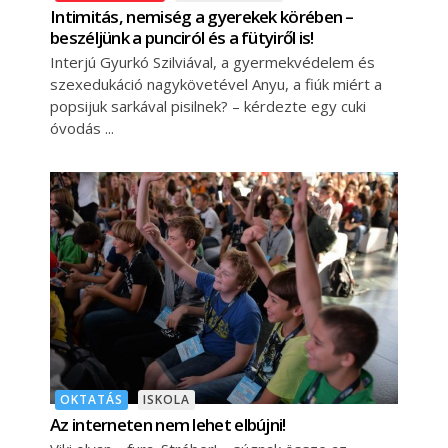
Intimitás, nemiség a gyerekek körében –
beszéljünk a punciról és a fütyiről is!
Interjú Gyurkó Szilviával, a gyermekvédelem és
szexedukáció nagykövetével Anyu, a fiúk miért a
popsijuk sarkával pisilnek? – kérdezte egy cuki
óvodás
OKTATÁS
ISKOLA
Az interneten nem lehet elbújni!