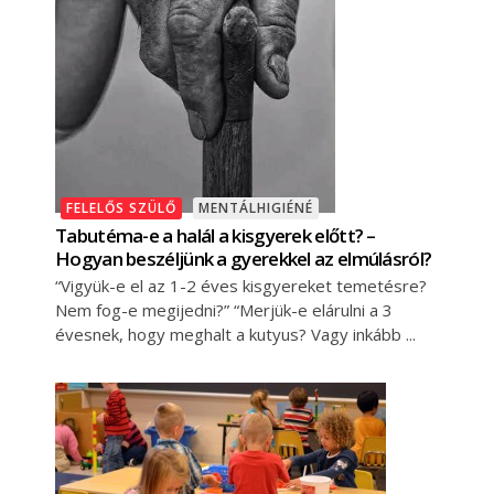
FELELŐS SZÜLŐ
MENTÁLHIGIÉNÉ
Tabutéma-e a halál a kisgyerek előtt? –
Hogyan beszéljünk a gyerekkel az elmúlásról?
“Vigyük-e el az 1-2 éves kisgyereket temetésre?
Nem fog-e megijedni?” “Merjük-e elárulni a 3
évesnek, hogy meghalt a kutyus? Vagy inkább