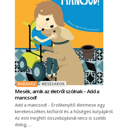
BABAHÁZ
MESESAROK
Mesék, amik az életről szólnak – Add a
mancsod!
Add a mancsod! - Érzékenyítő életmese egy
kerekesszékes kisfiúról és a hűséges kutyájáról.
Az esti meghitt összebújásnál nincs is szebb
dolog,