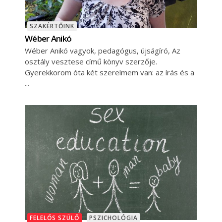
SZAKÉRTŐINK
Wéber Anikó
Wéber Anikó vagyok, pedagógus, újságíró, Az
osztály vesztese című könyv szerzője.
Gyerekkorom óta két szerelmem van: az írás és a
FELELŐS SZÜLŐ
PSZICHOLÓGIA