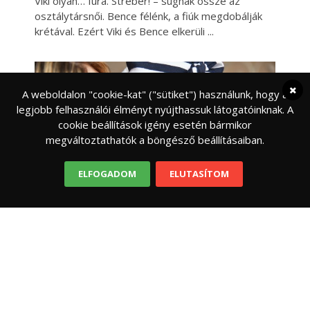
Viki olyan… fura. Stréber! – súgnak össze az
osztálytársnői. Bence félénk, a fiúk megdobálják
krétával. Ezért Viki és Bence elkerüli
A weboldalon "cookie-kat" ("sütiket") használunk, hogy a
legjobb felhasználói élményt nyújthassuk látogatóinknak. A
cookie beállítások igény esetén bármikor
megváltoztathatók a böngésző beállításaiban.
ELFOGADOM
ELUTASÍTOM
FELELŐS SZÜLŐ
PSZICHOLÓGIA
Jó anya-rossz anya
Az anyák hétfőn kelnek és pénteken fekszenek,
állandóan tesznek-vesznek, főznek, takarítanak,
oviba, isibe futkosnak és ha álomba ringatták
gyermekeiket immár