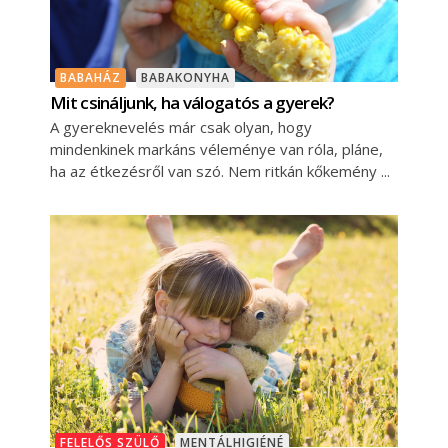
BABAHÁZ
BABAKONYHA
Mit csináljunk, ha válogatós a gyerek?
A gyereknevelés már csak olyan, hogy
mindenkinek markáns véleménye van róla, pláne,
ha az étkezésről van szó. Nem ritkán kőkemény
FELELŐS SZÜLŐ
MENTÁLHIGIÉNÉ