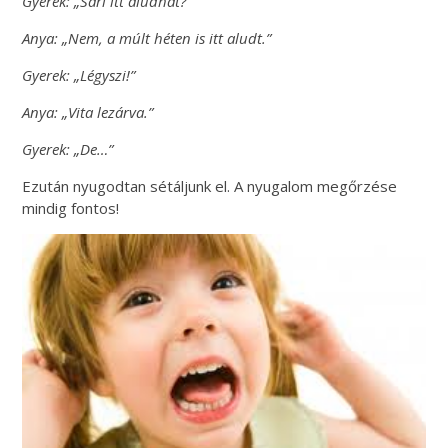
Gyerek: „Sári itt aludhat?”
Anya: „Nem, a múlt héten is itt aludt.”
Gyerek: „Légyszi!”
Anya: „Vita lezárva.”
Gyerek: „De…”
Ezután nyugodtan sétáljunk el. A nyugalom megőrzése
mindig fontos!