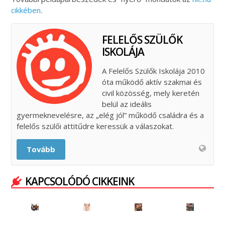
cikkében
.
FELELŐS SZÜLŐK
ISKOLÁJA
A Felelős Szülők Iskolája 2010
óta működő aktív szakmai és
civil közösség, mely keretén
belül az ideális
gyermeknevelésre, az „elég jól” működő családra és a
felelős szülői attitűdre keressük a válaszokat.
Tovább
KAPCSOLÓDÓ CIKKEINK