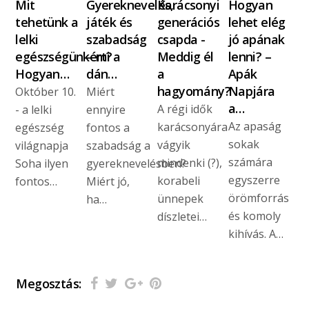
Mit
Gyereknevelés,
Karácsonyi
Hogyan
tehetünk a
játék és
generációs
lehet elég
lelki
szabadság
csapda -
jó apának
egészségünkért?
– mi a
Meddig él
lenni? –
Hogyan…
dán…
a
Apák
hagyomány?
Napjára
Október 10.
Miért
a…
A régi idők
- a lelki
ennyire
Az apaság
karácsonyára
egészség
fontos a
sokak
vágyik
világnapja
szabadság a
számára
mindenki (?),
Soha ilyen
gyereknevelésben?
egyszerre
korabeli
fontos…
Miért jó,
örömforrás
ünnepek
ha…
és komoly
díszletei…
kihívás. A…
Megosztás: