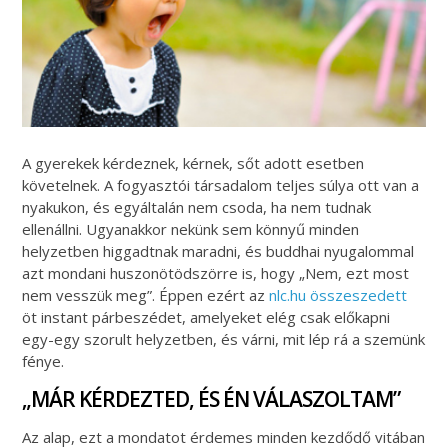
A gyerekek kérdeznek, kérnek, sőt adott esetben
követelnek. A fogyasztói társadalom teljes súlya ott van a
nyakukon, és egyáltalán nem csoda, ha nem tudnak
ellenállni. Ugyanakkor nekünk sem könnyű minden
helyzetben higgadtnak maradni, és buddhai nyugalommal
azt mondani huszonötödszörre is, hogy „Nem, ezt most
nem vesszük meg”. Éppen ezért az
nlc.hu összeszedett
öt instant párbeszédet, amelyeket elég csak előkapni
egy-egy szorult helyzetben, és várni, mit lép rá a szemünk
fénye.
„MÁR KÉRDEZTED, ÉS ÉN VÁLASZOLTAM”
Az alap, ezt a mondatot érdemes minden kezdődő vitában