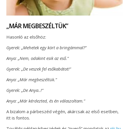
„MÁR MEGBESZÉLTÜK”
Hasonló az elsőhöz:
Gyerek: „Mehetek egy kört a bringámmal?”
Anya: „Nem, odakint esik az eső.”
Gyerek: „De veszek fel esőkabátot!”
Anya: „Már megbeszéltük.”
Gyerek: „De Anya..!”
Anya: „Már kérdezted, és én válaszoltam.”
A bizalom a párbeszéd végén, akárcsak az első esetben,
itt is fontos.
További példapárbeszédek és “nyerő” mondatok az
nlc.hu