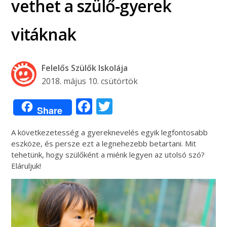
vethet a szülő-gyerek
vitáknak
Felelős Szülők Iskolája
2018. május 10. csütörtök
Facebook
Twitter
Share
A következetesség a gyereknevelés egyik legfontosabb
eszköze, és persze ezt a legnehezebb betartani. Mit
tehetünk, hogy szülőként a miénk legyen az utolsó szó?
Eláruljuk!