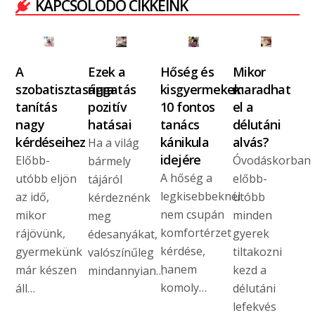
KAPCSOLÓDÓ CIKKEINK
A
Ezek a
Hőség és
Mikor
szobatisztaságra
ringatás
kisgyermekek:
maradhat
tanítás
pozitív
10 fontos
el a
nagy
hatásai
tanács
délutáni
kérdéseihez
kánikula
alvás?
Ha a világ
idejére
Előbb-
Óvodáskorban
bármely
A hőség a
utóbb eljön
előbb-
tájáról
legkisebbeknél
az idő,
utóbb
kérdeznénk
nem csupán
mikor
minden
meg
komfortérzet
rájövünk,
gyerek
édesanyákat,
kérdése,
gyermekünk
tiltakozni
valószínűleg
hanem
már készen
kezd a
mindannyian…
komoly…
áll…
délutáni
lefekvés