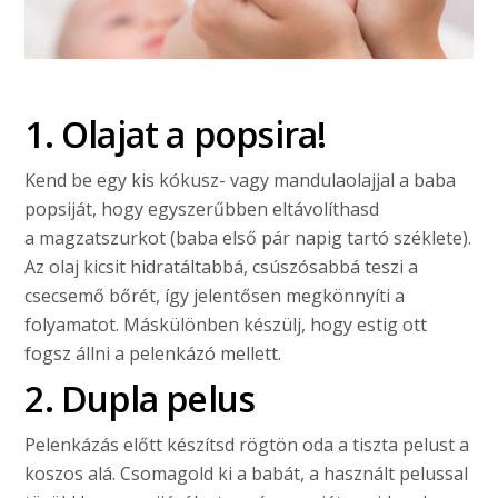
1. Olajat a popsira!
Kend be egy kis kókusz- vagy mandulaolajjal a baba
popsiját, hogy egyszerűbben eltávolíthasd
a magzatszurkot (baba első pár napig tartó széklete).
Az olaj kicsit hidratáltabbá, csúszósabbá teszi a
csecsemő bőrét, így jelentősen megkönnyíti a
folyamatot. Máskülönben készülj, hogy estig ott
fogsz állni a pelenkázó mellett.
2. Dupla pelus
Pelenkázás előtt készítsd rögtön oda a tiszta pelust a
koszos alá. Csomagold ki a babát, a használt pelussal