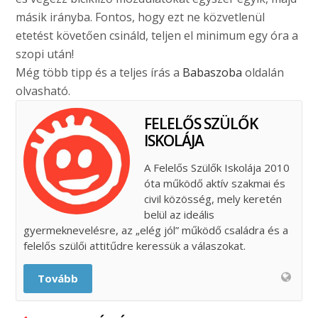
másik irányba. Fontos, hogy ezt ne közvetlenül
etetést követően csináld, teljen el minimum egy óra a
szopi után!
Még több tipp és a teljes írás a
Babaszoba
oldalán
olvasható.
FELELŐS SZÜLŐK
ISKOLÁJA
A Felelős Szülők Iskolája 2010
óta működő aktív szakmai és
civil közösség, mely keretén
belül az ideális
gyermeknevelésre, az „elég jól” működő családra és a
felelős szülői attitűdre keressük a válaszokat.
Tovább