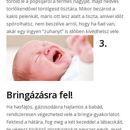
töröld le a popsijáról a termés nagyját, majd nedves
törlőkendővel törölgesd tisztára. Mikor bezárod a
kakis pelenkát, máris ott lesz alatt a tiszta, amivel időt
spórolhatsz, nem beszélve arról, hogy ha fiad van,
akár egy ingyen “zuhanyt” is időben kivédhetsz vele.
3.
Bringázásra fel!
Ha hasfájós, gázosodásra hajlamos a babád,
rendszeresen végezheted vele a bringa-gyakorlatot.
Fektesd a hátára, fog meg a két kezeddel a lábacskáit,
és végezz bicikliző mozdulatokat egyszer egyik, majd