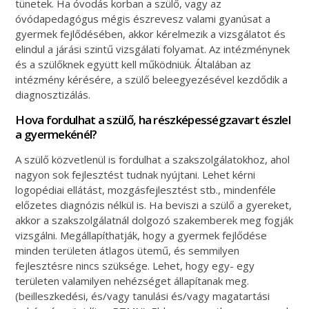
tünetek. Ha óvodás korban a szülő, vagy az
óvódapedagógus mégis észrevesz valami gyanúsat a
gyermek fejlődésében, akkor kérelmezik a vizsgálatot és
elindul a járási szintű vizsgálati folyamat. Az intézménynek
és a szülőknek együtt kell működniük. Általában az
intézmény kérésére, a szülő beleegyezésével kezdődik a
diagnosztizálás.
Hova fordulhat a szülő, ha részképességzavart észlel
a gyermekénél?
A szülő közvetlenül is fordulhat a szakszolgálatokhoz, ahol
nagyon sok fejlesztést tudnak nyújtani. Lehet kérni
logopédiai ellátást, mozgásfejlesztést stb., mindenféle
előzetes diagnózis nélkül is. Ha beviszi a szülő a gyereket,
akkor a szakszolgálatnál dolgozó szakemberek meg fogják
vizsgálni. Megállapíthatják, hogy a gyermek fejlődése
minden területen átlagos ütemű, és semmilyen
fejlesztésre nincs szüksége. Lehet, hogy egy- egy
területen valamilyen nehézséget állapítanak meg.
(beilleszkedési, és/vagy tanulási és/vagy magatartási