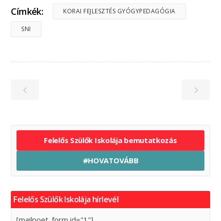
Címkék:
KORAI FEJLESZTÉS GYÓGYPEDAGÓGIA
SNI
Felelős Szülők Iskolája bemutatkozás
#HOVATOVÁBB
Felelős Szülők Iskolája hírlevél
[mailpoet_form id="1"]