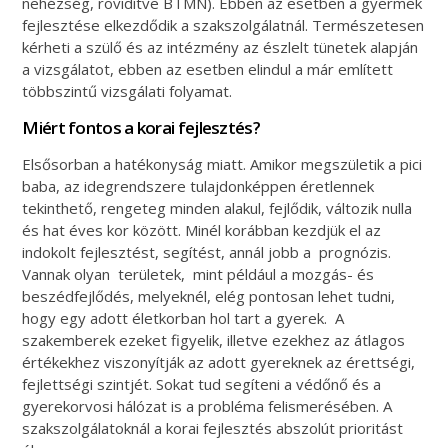
nehézség, rövidítve BTMN). Ebben az esetben a gyermek
fejlesztése elkezdődik a szakszolgálatnál. Természetesen
kérheti a szülő és az intézmény az észlelt tünetek alapján
a vizsgálatot, ebben az esetben elindul a már említett
többszintű vizsgálati folyamat.
Miért fontos a korai fejlesztés?
Elsősorban a hatékonyság miatt. Amikor megszületik a pici
baba, az idegrendszere tulajdonképpen éretlennek
tekinthető, rengeteg minden alakul, fejlődik, változik nulla
és hat éves kor között. Minél korábban kezdjük el az
indokolt fejlesztést, segítést, annál jobb a prognózis.
Vannak olyan területek, mint például a mozgás- és
beszédfejlődés, melyeknél, elég pontosan lehet tudni,
hogy egy adott életkorban hol tart a gyerek. A
szakemberek ezeket figyelik, illetve ezekhez az átlagos
értékekhez viszonyítják az adott gyereknek az érettségi,
fejlettségi szintjét. Sokat tud segíteni a védőnő és a
gyerekorvosi hálózat is a probléma felismerésében. A
szakszolgálatoknál a korai fejlesztés abszolút prioritást