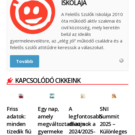
ISKOLÁJA
A Felelős Szülők Iskolája 2010
óta működő aktív szakmai és
civil közösség, mely keretén
belül az ideális
gyermeknevelésre, az „elég jól” működő családra és a
felelős szülői attitűdre keressük a válaszokat.
Tovább
KAPCSOLÓDÓ CIKKEINK
Friss
Egy nap,
A
SNI
adatok:
amely
legfontosabb
Summit
minden
megváltoztathatja
dátumok a
2025 –
tizedik fiú
gyermeke
2024/2025-
Különleges