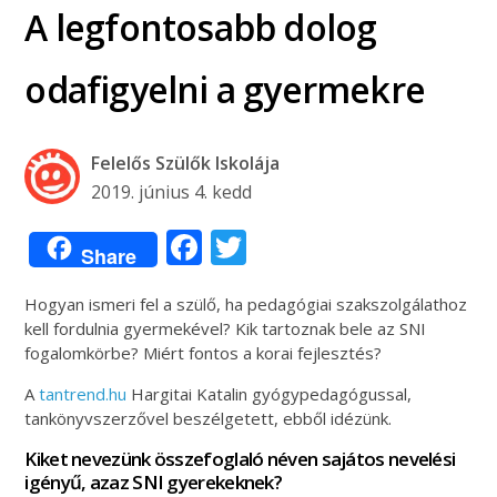
A legfontosabb dolog
odafigyelni a gyermekre
Felelős Szülők Iskolája
2019. június 4. kedd
Facebook
Twitter
Share
Hogyan ismeri fel a szülő, ha pedagógiai szakszolgálathoz
kell fordulnia gyermekével? Kik tartoznak bele az SNI
fogalomkörbe? Miért fontos a korai fejlesztés?
A
tantrend.hu
Hargitai Katalin gyógypedagógussal,
tankönyvszerzővel beszélgetett, ebből idézünk.
Kiket nevezünk összefoglaló néven sajátos nevelési
igényű, azaz SNI gyerekeknek?