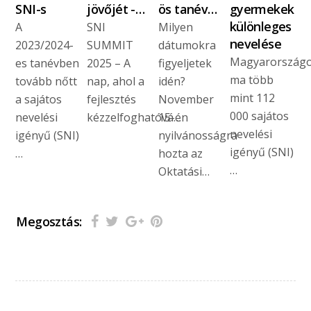
SNI-s
jövőjét -…
ös tanév…
gyermekek
különleges
A
SNI
Milyen
nevelése
2023/2024-
SUMMIT
dátumokra
Magyarország
es tanévben
2025 – A
figyeljetek
ma több
tovább nőtt
nap, ahol a
idén?
mint 112
a sajátos
fejlesztés
November
000 sajátos
nevelési
kézzelfoghatóvá…
15-én
nevelési
igényű (SNI)
nyilvánosságra
igényű (SNI)
…
hozta az
…
Oktatási…
Megosztás: