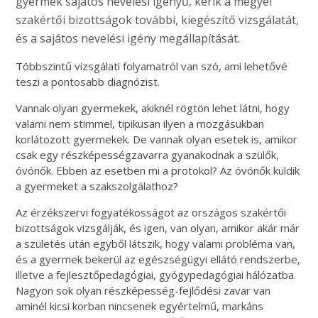
gyermek sajátos nevelési igényű, kérik a megyei
szakértői bizottságok további, kiegészítő vizsgálatát,
és a sajátos nevelési igény megállapítását.
Többszintű vizsgálati folyamatról van szó, ami lehetővé
teszi a pontosabb diagnózist.
Vannak olyan gyermekek, akiknél rögtön lehet látni, hogy
valami nem stimmel, tipikusan ilyen a mozgásukban
korlátozott gyermekek. De vannak olyan esetek is, amikor
csak egy részképességzavarra gyanakodnak a szülők,
óvónők. Ebben az esetben mi a protokol? Az óvónők küldik
a gyermeket a szakszolgálathoz?
Az érzékszervi fogyatékosságot az országos szakértői
bizottságok vizsgálják, és igen, van olyan, amikor akár már
a születés után egyből látszik, hogy valami probléma van,
és a gyermek bekerül az egészségügyi ellátó rendszerbe,
illetve a fejlesztőpedagógiai, gyógypedagógiai hálózatba.
Nagyon sok olyan részképesség-fejlődési zavar van
aminél kicsi korban nincsenek egyértelmű, markáns