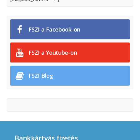
FSZI a Facebook-on
FSZI a Youtube-on
FSZI Blog
Bankkártyás fizetés