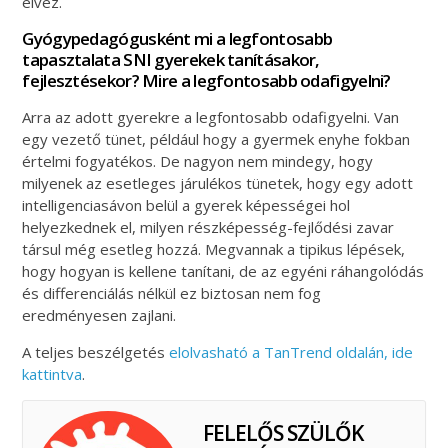
élvez.
Gyógypedagógusként mi a legfontosabb
tapasztalata SNI gyerekek tanításakor,
fejlesztésekor? Mire a legfontosabb odafigyelni?
Arra az adott gyerekre a legfontosabb odafigyelni. Van
egy vezető tünet, például hogy a gyermek enyhe fokban
értelmi fogyatékos. De nagyon nem mindegy, hogy
milyenek az esetleges járulékos tünetek, hogy egy adott
intelligenciasávon belül a gyerek képességei hol
helyezkednek el, milyen részképesség-fejlődési zavar
társul még esetleg hozzá. Megvannak a tipikus lépések,
hogy hogyan is kellene tanítani, de az egyéni ráhangolódás
és differenciálás nélkül ez biztosan nem fog
eredményesen zajlani.
A teljes beszélgetés
elolvasható a TanTrend oldalán, ide
kattintva
.
FELELŐS SZÜLŐK