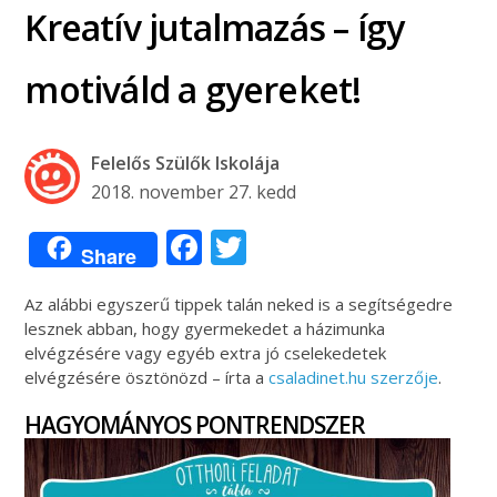
Kreatív jutalmazás – így
motiváld a gyereket!
Felelős Szülők Iskolája
2018. november 27. kedd
Facebook
Twitter
Share
Az alábbi egyszerű tippek talán neked is a segítségedre
lesznek abban, hogy gyermekedet a házimunka
elvégzésére vagy egyéb extra jó cselekedetek
elvégzésére ösztönözd – írta a
csaladinet.hu szerzője
.
HAGYOMÁNYOS PONTRENDSZER