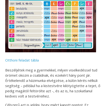
Otthoni feladat tábla
Beszéljétek meg a gyermekkel, milyen viselkedéssel tud
örömet okozni a családnak, és ezekért hány pont jár.
Értékelendő a házimunka elvégzése, a külön kérés nélküli
segítség – például ha a kistestvére kilötyögtette a tejet, ő
pedig magától feltörölte azt -, és az is, ha szokatlanul
kedves volt a testvéreihez.
Célszerű azt is jelölni, hogy miért kapott pontot. Ez