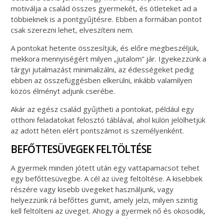
motiválja a család összes gyermekét, és ötleteket ad a
többieknek is a pontgyűjtésre. Ebben a formában pontot
csak szerezni lehet, elveszíteni nem.
A pontokat hetente összesítjük, és előre megbeszéljük,
mekkora mennyiségért milyen „jutalom” jár. Igyekezzünk a
tárgyi jutalmazást minimalizálni, az édességeket pedig
ebben az összefüggésben elkerülni, inkább valamilyen
közös élményt adjunk cserébe.
Akár az egész család gyűjtheti a pontokat, például egy
otthoni feladatokat felosztó táblával, ahol külön jelölhetjük
az adott héten elért pontszámot is személyenként.
BEFŐTTESÜVEGEK FELTÖLTÉSE
A gyermek minden jótett után egy vattapamacsot tehet
egy befőttesüvegbe. A cél az üveg feltöltése. A kisebbek
részére vagy kisebb üvegeket használjunk, vagy
helyezzünk rá befőttes gumit, amely jelzi, milyen szintig
kell feltölteni az üveget. Ahogy a gyermek nő és okosodik,