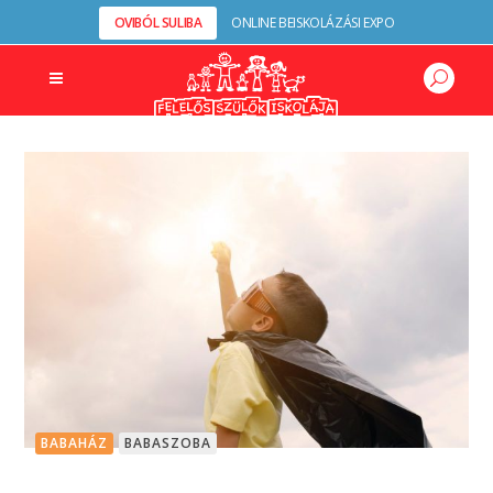
OVIBÓL SULIBA
ONLINE BEISKOLÁZÁSI EXPO
BABAHÁZ
BABASZOBA