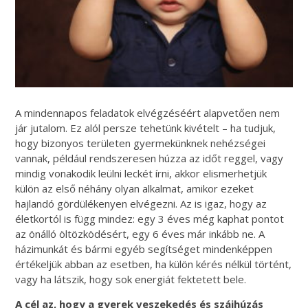
A mindennapos feladatok elvégzéséért alapvetően nem
jár jutalom. Ez alól persze tehetünk kivételt – ha tudjuk,
hogy bizonyos területen gyermekünknek nehézségei
vannak, például rendszeresen húzza az időt reggel, vagy
mindig vonakodik leülni leckét írni, akkor elismerhetjük
külön az első néhány olyan alkalmat, amikor ezeket
hajlandó gördülékenyen elvégezni. Az is igaz, hogy az
életkortól is függ mindez: egy 3 éves még kaphat pontot
az önálló öltözködésért, egy 6 éves már inkább ne. A
házimunkát és bármi egyéb segítséget mindenképpen
értékeljük abban az esetben, ha külön kérés nélkül történt,
vagy ha látszik, hogy sok energiát fektetett bele.
A cél az, hogy a gyerek veszekedés és szájhúzás