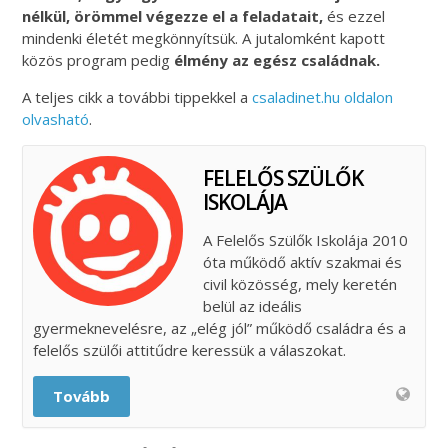
nélkül, örömmel végezze el a feladatait,
és ezzel
mindenki életét megkönnyítsük. A jutalomként kapott
közös program pedig
élmény az egész családnak.
A teljes cikk a további tippekkel a
csaladinet.hu oldalon
olvasható
.
FELELŐS SZÜLŐK
ISKOLÁJA
A Felelős Szülők Iskolája 2010
óta működő aktív szakmai és
civil közösség, mely keretén
belül az ideális
gyermeknevelésre, az „elég jól” működő családra és a
felelős szülői attitűdre keressük a válaszokat.
Tovább