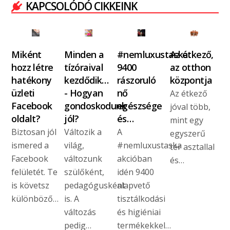
KAPCSOLÓDÓ CIKKEINK
Miként
Minden a
#nemluxustaska:
Az étkező,
hozz létre
tízóraival
9400
az otthon
hatékony
kezdődik…
rászoruló
központja
üzleti
- Hogyan
nő
Az étkező
Facebook
gondoskodunk
egészsége
jóval több,
oldalt?
jól?
és…
mint egy
Biztosan jól
Változik a
A
egyszerű
ismered a
világ,
#nemluxustaska
tér asztallal
Facebook
változunk
akcióban
és…
felületét. Te
szülőként,
idén 9400
is követsz
pedagógusként
alapvető
különböző…
is. A
tisztálkodási
változás
és higiéniai
pedig…
termékekkel…