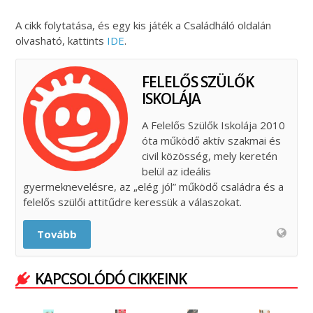
A cikk folytatása, és egy kis játék a Családháló oldalán
olvasható, kattints
IDE
.
FELELŐS SZÜLŐK
ISKOLÁJA
A Felelős Szülők Iskolája 2010
óta működő aktív szakmai és
civil közösség, mely keretén
belül az ideális
gyermeknevelésre, az „elég jól” működő családra és a
felelős szülői attitűdre keressük a válaszokat.
Tovább
KAPCSOLÓDÓ CIKKEINK