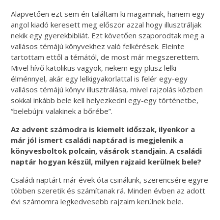
Alapvetően ezt sem én találtam ki magamnak, hanem egy
angol kiadó keresett meg először azzal hogy illusztráljak
nekik egy gyerekbibliát. Ezt követően szaporodtak meg a
vallásos témájú könyvekhez való felkérések. Eleinte
tartottam ettől a témától, de most már megszerettem.
Mivel hívő katolikus vagyok, nekem egy plusz lelki
élménnyel, akár egy lelkigyakorlattal is felér egy-egy
vallásos témájú könyv illusztrálása, mivel rajzolás közben
sokkal inkább bele kell helyezkedni egy-egy történetbe,
“belebújni valakinek a bőrébe”.
Az advent számodra is kiemelt időszak, ilyenkor a
már jól ismert családi naptárad is megjelenik a
könyvesboltok polcain, vásárok standjain. A családi
naptár hogyan készül, milyen rajzaid kerülnek bele?
Családi naptárt már évek óta csinálunk, szerencsére egyre
többen szeretik és számítanak rá. Minden évben az adott
évi számomra legkedvesebb rajzaim kerülnek bele.