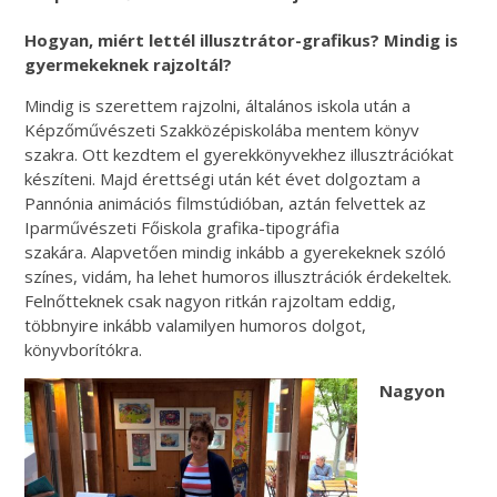
Hogyan, miért lettél illusztrátor-grafikus? Mindig is
gyermekeknek rajzoltál?
Mindig is szerettem rajzolni, általános iskola után a
Képzőművészeti Szakközépiskolába mentem könyv
szakra. Ott kezdtem el gyerekkönyvekhez illusztrációkat
készíteni. Majd érettségi után két évet dolgoztam a
Pannónia animációs filmstúdióban, aztán felvettek az
Iparművészeti Főiskola grafika-tipográfia
szakára. Alapvetően mindig inkább a gyerekeknek szóló
színes, vidám, ha lehet humoros illusztrációk érdekeltek.
Felnőtteknek csak nagyon ritkán rajzoltam eddig,
többnyire inkább valamilyen humoros dolgot,
könyvborítókra.
Nagyon