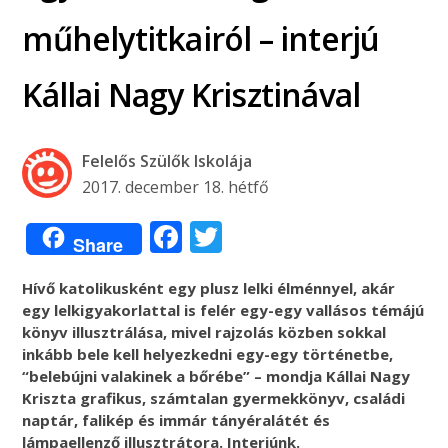
műhelytitkairól – interjú
Kállai Nagy Krisztinával
Felelős Szülők Iskolája
2017. december 18. hétfő
Facebook
Twitter
Share
Hívő katolikusként egy plusz lelki élménnyel, akár
egy lelkigyakorlattal is felér egy-egy vallásos témájú
könyv illusztrálása, mivel rajzolás közben sokkal
inkább bele kell helyezkedni egy-egy történetbe,
“belebújni valakinek a bőrébe” – mondja Kállai Nagy
Kriszta grafikus, számtalan gyermekkönyv, családi
naptár, falikép és immár tányéralátét és
lámpaellenző illusztrátora. Interjúnk.