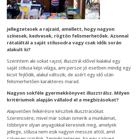
jellegzetesek a rajzaid, amellett, hogy nagyon
színesek, kedvesek, rögtön felismerhetőek. Azonnal
rátaláltál a saját stílusodra vagy csak idők során
alakult ki?
Szerintem aki sokat rajzol, illusztrál idővel kialakul egy
saját stílusa képi világa, ami persze jó esetben mindig egy
kicsit fejlődik, alakul változik, de azért egy idő után
felismerhetően karakteres marad.
Nagyon sokféle gyermekkönyvet illusztrálsz. Milyen
kritériumok alapján vállalod el a megbízásokat?
Alapvetően felkérésre készítek illusztrációkat.
Szerencsére, mivel már sokan ismerik a munkáimat,
többnyire olyan anyagokkal keresnek meg, amelyek
jellege, stílusa nem esik nagyon messze attól, amit
szívesen csinálok. Természetesen, ha egy szöveg