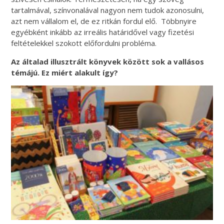
tartalmával, színvonalával nagyon nem tudok azonosulni,
azt nem vállalom el, de ez ritkán fordul elő. Többnyire
egyébként inkább az irreális határidővel vagy fizetési
feltételekkel szokott előfordulni probléma.
Az általad illusztrált könyvek között sok a vallásos
témájú. Ez miért alakult így?