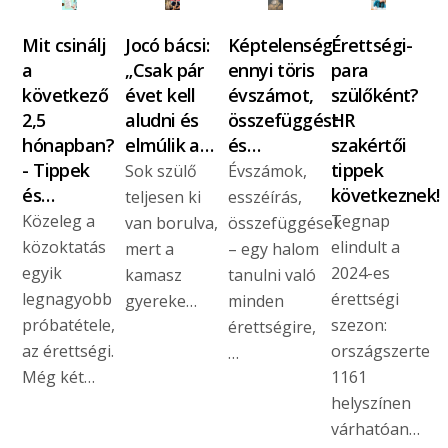
Mit csinálj
Jocó bácsi:
Képtelenség
Érettségi-
a
„Csak pár
ennyi töris
para
következő
évet kell
évszámot,
szülőként?
2,5
aludni és
összefüggést
HR
hónapban?
elmúlik a…
és…
szakértői
- Tippek
tippek
Sok szülő
Évszámok,
és…
következnek!
teljesen ki
esszéírás,
Közeleg a
Tegnap
van borulva,
összefüggések
közoktatás
elindult a
mert a
– egy halom
egyik
2024-es
kamasz
tanulni való
legnagyobb
érettségi
gyereke…
minden
próbatétele,
szezon:
érettségire,
az érettségi.
országszerte
…
Még két…
1161
helyszínen
várhatóan…