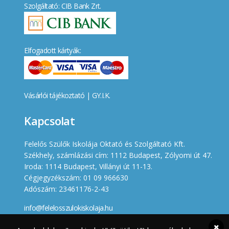
Szolgáltató: CIB Bank Zrt.
Elfogadott kártyák:
Vásárlói tájékoztató
|
GY.I.K.
Kapcsolat
Felelős Szülők Iskolája Oktató és Szolgáltató Kft.
Székhely, számlázási cím: 1112 Budapest, Zólyomi út 47.
Iroda: 1114 Budapest, Villányi út 11-13.
Cégjegyzékszám: 01 09 966630
Adószám: 23461176-2-43
info@felelosszulokiskolaja.hu
+36 20 358 66 12