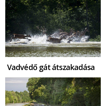
Vadvédő gát átszakadása