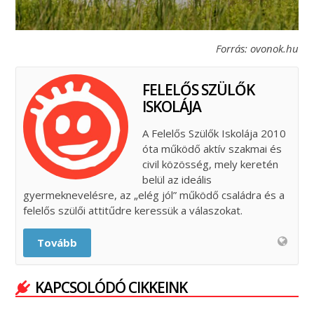
Forrás: ovonok.hu
FELELŐS SZÜLŐK
ISKOLÁJA
A Felelős Szülők Iskolája 2010
óta működő aktív szakmai és
civil közösség, mely keretén
belül az ideális
gyermeknevelésre, az „elég jól” működő családra és a
felelős szülői attitűdre keressük a válaszokat.
Tovább
KAPCSOLÓDÓ CIKKEINK