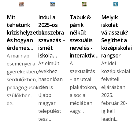
Mit
Indul a
Tabuk &
Melyik
tehetünk
2025-ös
pánik
iskolát
krízishelyzetben
okoszebra
nélkül:
válasszuk?
és hogyan
szavazás –
szexuális
Segíthet a
érdemes…
ismét
nevelés -
középiskolai
iskola…
interaktív…
rangsor
A mai nap
Az elmúlt
A
Az idei
eseményei a
évekhez
szexualitás
középiskolai
gyerekekben,
hasonlóan
– az utcai
felvételi
serdülőkben,
idén is
plakátokon,
eljárásban
pedagógusokban,
újabb
a social
2025.
szülőkben,
magyar
médiában
február 20-
de…
települést
vagy…
ig kell
tesz…
leadni…