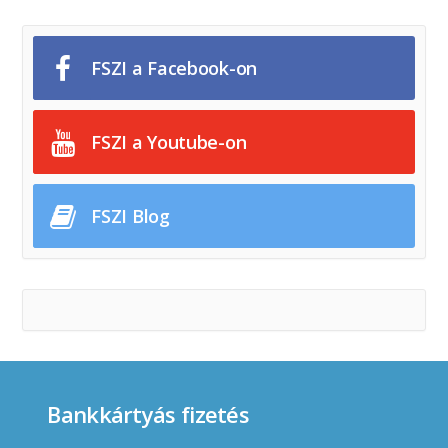
FSZI a Facebook-on
FSZI a Youtube-on
FSZI Blog
Bankkártyás fizetés