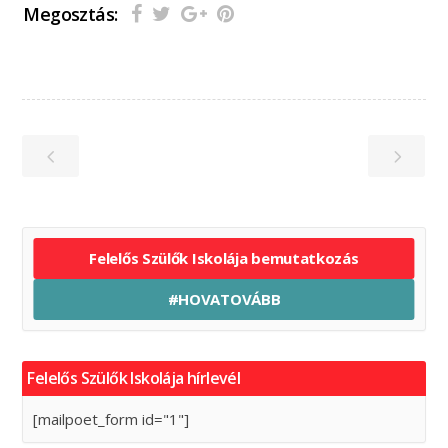
Megosztás:
Felelős Szülők Iskolája bemutatkozás
#HOVATOVÁBB
Felelős Szülők Iskolája hírlevél
[mailpoet_form id="1"]