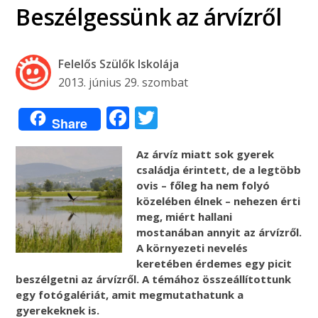
Beszélgessünk az árvízről
Felelős Szülők Iskolája
2013. június 29. szombat
Facebook
Twitter
Share
Az árvíz miatt sok gyerek
családja érintett, de a legtöbb
ovis – főleg ha nem folyó
közelében élnek – nehezen érti
meg, miért hallani
mostanában annyit az árvízről.
A környezeti nevelés
keretében érdemes egy picit
beszélgetni az árvízről. A témához összeállítottunk
egy fotógalériát, amit megmutathatunk a
gyerekeknek is.