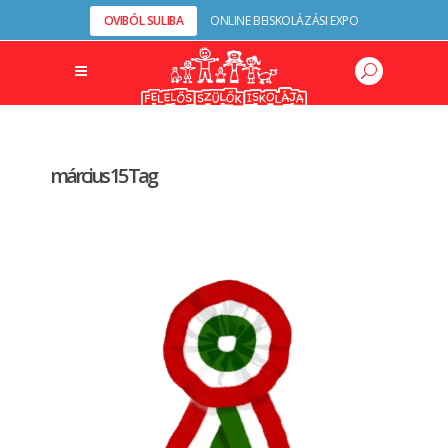
OVIBÓL SULIBA
ONLINE BEISKOLÁZÁSI EXPO
március 15 Tag