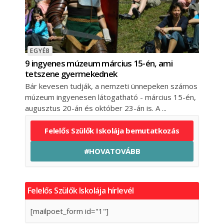
EGYÉB
9 ingyenes múzeum március 15-én, ami
tetszene gyermekednek
Bár kevesen tudják, a nemzeti ünnepeken számos
múzeum ingyenesen látogatható - március 15-én,
augusztus 20-án és október 23-án is. A
Felelős Szülők Iskolája bemutatkozás
#HOVATOVÁBB
Felelős Szülők Iskolája hírlevél
[mailpoet_form id="1"]