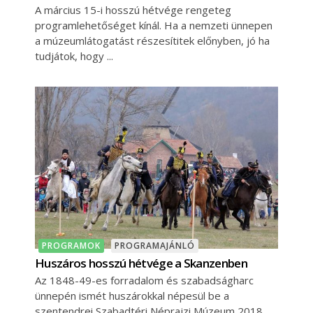
A március 15-i hosszú hétvége rengeteg
programlehetőséget kínál. Ha a nemzeti ünnepen
a múzeumlátogatást részesítitek előnyben, jó ha
tudjátok, hogy
PROGRAMOK
PROGRAMAJÁNLÓ
Huszáros hosszú hétvége a Skanzenben
Az 1848-49-es forradalom és szabadságharc
ünnepén ismét huszárokkal népesül be a
szentendrei Szabadtéri Néprajzi Múzeum 2018.