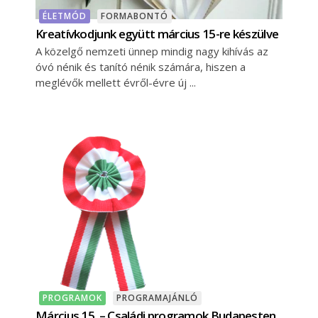
ÉLETMÓD
FORMABONTÓ
Kreatívkodjunk együtt március 15-re készülve
A közelgő nemzeti ünnep mindig nagy kihívás az
óvó nénik és tanító nénik számára, hiszen a
meglévők mellett évről-évre új
PROGRAMOK
PROGRAMAJÁNLÓ
Március 15. – Családi programok Budapesten