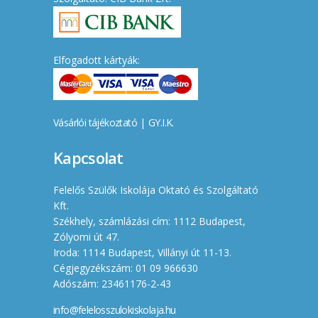
Elfogadott kártyák:
Vásárlói tájékoztató
|
GY.I.K.
Kapcsolat
Felelős Szülők Iskolája Oktató és Szolgáltató
Kft.
Székhely, számlázási cím: 1112 Budapest,
Zólyomi út 47.
Iroda: 1114 Budapest, Villányi út 11-13.
Cégjegyzékszám: 01 09 966630
Adószám: 23461176-2-43
info@felelosszulokiskolaja.hu