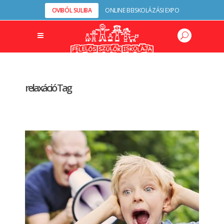
OVIBÓL SULIBA
ONLINE BEISKOLÁZÁSI EXPO
relaxáció Tag