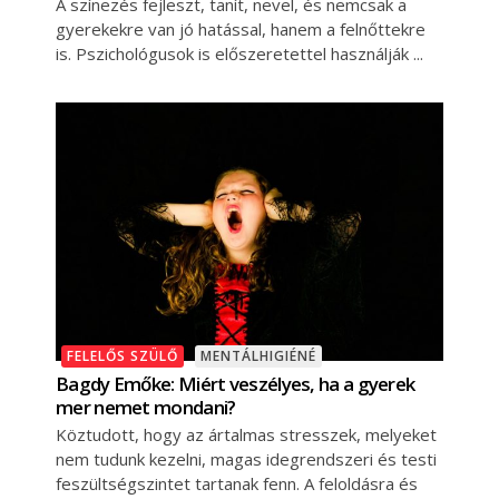
A színezés fejleszt, tanít, nevel, és nemcsak a
gyerekekre van jó hatással, hanem a felnőttekre
is. Pszichológusok is előszeretettel használják
FELELŐS SZÜLŐ
MENTÁLHIGIÉNÉ
Bagdy Emőke: Miért veszélyes, ha a gyerek
mer nemet mondani?
Köztudott, hogy az ártalmas stresszek, melyeket
nem tudunk kezelni, magas idegrendszeri és testi
feszültségszintet tartanak fenn. A feloldásra és