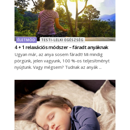
ÉLETMÓD
TESTI-LELKI EGÉSZSÉG
4 + 1 relaxációs módszer – fáradt anyáknak
Ugyan már, az anya sosem fáradt! Mi mindig
pörgünk, jelen vagyunk, 100 %-os teljesítményt
nyújtunk. Vagy mégsem? Tudnak az anyák