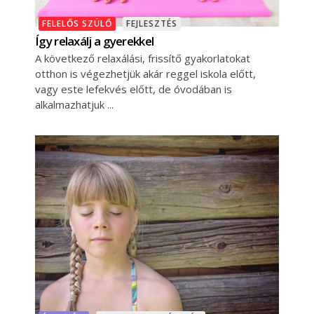
FELELŐS SZÜLŐ
FEJLESZTÉS
Így relaxálj a gyerekkel
A következő relaxálási, frissítő gyakorlatokat
otthon is végezhetjük akár reggel iskola előtt,
vagy este lefekvés előtt, de óvodában is
alkalmazhatjuk