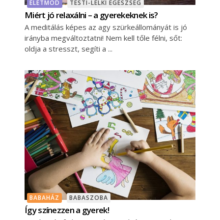
ÉLETMÓD
TESTI-LELKI EGÉSZSÉG
Miért jó relaxálni – a gyerekeknek is?
A meditálás képes az agy szürkeállományát is jó
irányba megváltoztatni! Nem kell tőle félni, sőt:
oldja a stresszt, segíti a
BABAHÁZ
BABASZOBA
Így színezzen a gyerek!