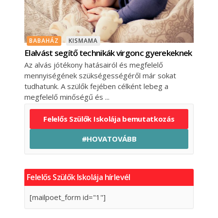
BABAHÁZ
KISMAMA
Elalvást segítő technikák virgonc gyerekeknek
Az alvás jótékony hatásairól és megfelelő
mennyiségének szükségességéről már sokat
tudhatunk. A szülők fejében célként lebeg a
megfelelő minőségű és
Felelős Szülők Iskolája bemutatkozás
#HOVATOVÁBB
Felelős Szülők Iskolája hírlevél
[mailpoet_form id="1"]