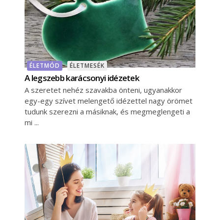
ÉLETMÓD
ÉLETMESÉK
A legszebb karácsonyi idézetek
A szeretet nehéz szavakba önteni, ugyanakkor
egy-egy szívet melengető idézettel nagy örömet
tudunk szerezni a másiknak, és megmeglengeti a
mi