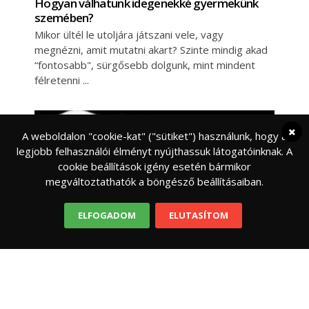
Hogyan válhatunk idegenekké gyermekünk
szemében?
Mikor ültél le utoljára játszani vele, vagy
megnézni, amit mutatni akart? Szinte mindig akad
“fontosabb", sürgősebb dolgunk, mint mindent
félretenni
A weboldalon "cookie-kat" ("sütiket") használunk, hogy a
legjobb felhasználói élményt nyújthassuk látogatóinknak. A
cookie beállítások igény esetén bármikor
megváltoztathatók a böngésző beállításaiban.
ELFOGADOM
ELUTASÍTOM
ÉLETMÓD
TESTI-LELKI EGÉSZSÉG
Így változtatja meg a gyerekek agyát a