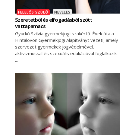
FELELŐS SZÜLŐ
NEVELÉS
Szeretetből és elfogadásból szőtt
vattapamacs
Gyurkó Szilvia gyermekjogi szakértő. Évek óta a
Hintalovon Gyermekjogi Alapítványt vezeti, amely
szervezet gyermekek jogvédelmével,
aktivizmussal és szexuális edukációval foglalkozik.