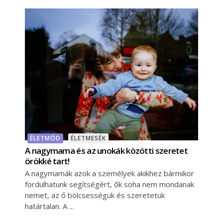
ÉLETMÓD
ÉLETMESÉK
A nagymama és az unokák közötti szeretet
örökké tart!
A nagymamák azok a személyek akikhez bármikor
fordulhatunk segítségért, ők soha nem mondanak
nemet, az ő bölcsességük és szeretetük
határtalan. A