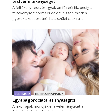
testvérféltékenységet
A féltékeny testvért gyakran félreértik, pedig a
féltékenység normális dolog, hiszen minden
gyerek azt szeretné, ha a szülei csak rá
ÉLETMÓD
HÉTKÖZNAPJAINK
Egy apa gondolatai az anyaságról
Amikor apák mondják el a véleményüket a