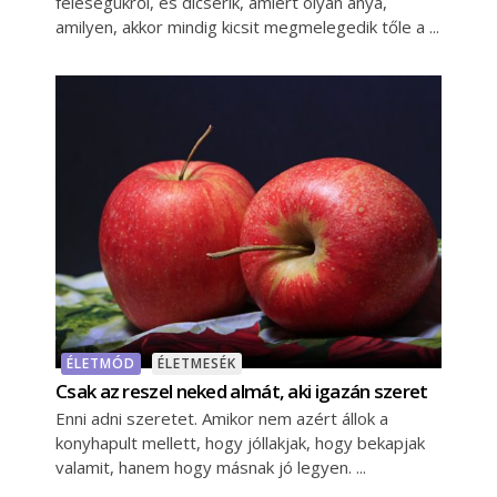
feleségükről, és dicsérik, amiért olyan anya,
amilyen, akkor mindig kicsit megmelegedik tőle a
ÉLETMÓD
ÉLETMESÉK
Csak az reszel neked almát, aki igazán szeret
Enni adni szeretet. Amikor nem azért állok a
konyhapult mellett, hogy jóllakjak, hogy bekapjak
valamit, hanem hogy másnak jó legyen.