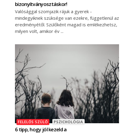
bizonyítványosztáskor!
Valósággal szomjazik rájuk a gyerek -
mindegyiknek szüksége van ezekre, függetlenül az
eredményétől. Szülőként magad is emlékezhetsz,
milyen volt, amikor év
FELELŐS SZÜLŐ
PSZICHOLÓGIA
6 tipp, hogy jól kezeld a