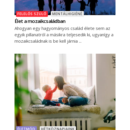
FELELŐS SZÜLŐ
MENTÁLHIGIÉNÉ
Élet a mozaikcsaládban
Ahogyan egy hagyományos család élete sem az
egyik pillanatról a másikra teljesedik ki, ugyanígy a
mozaikcsaládnak is be kell járnia
ÉLETMÓD
HÉTKÖZNAPJAINK