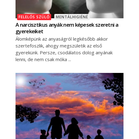
FELELŐS SZÜLŐ
MENTÁLHIGIÉNÉ
A narcisztikus anyák nem képesek szeretni a
gyerekeiket
Álomképünk az anyaságról legkésőbb akkor
szertefoszlik, ahogy megszületik az első
gyerekünk. Persze, csodálatos dolog anyának
lenni, de nem csak móka