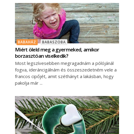
BABAHÁZ
BABASZOBA
Miért öleld meg a gyermeked, amikor
borzasztóan viselkedik?
Most legszívesebben megragadnám a pólójánál
fogva, ideráncigálnám és összeszedetném vele a
francos cipőjét, amit széthányt a lakásban, hogy
pakolja már