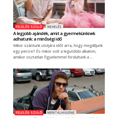
FELELŐS SZÜLŐ
NEVELÉS
A legjobb ajándék, amit a gyermekünknek
adhatunk: a minőségi idő
Mikor szántunk utoljára időt arra, hogy megálljunk
egy percre? És mikor volt a legutóbbi alkalom,
amikor osztatlan figyelemmel fordultunk a
FELELŐS SZÜLŐ
MENTÁLHIGIÉNÉ