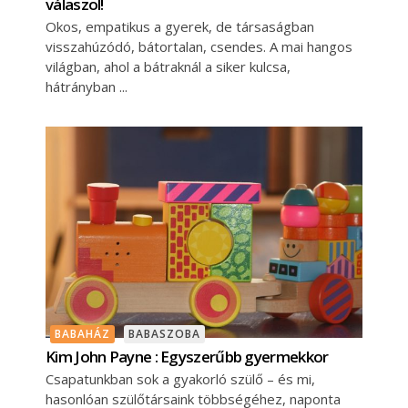
válaszol!
Okos, empatikus a gyerek, de társaságban
visszahúzódó, bátortalan, csendes. A mai hangos
világban, ahol a bátraknál a siker kulcsa,
hátrányban
BABAHÁZ
BABASZOBA
Kim John Payne : Egyszerűbb gyermekkor
Csapatunkban sok a gyakorló szülő – és mi,
hasonlóan szülőtársaink többségéhez, naponta