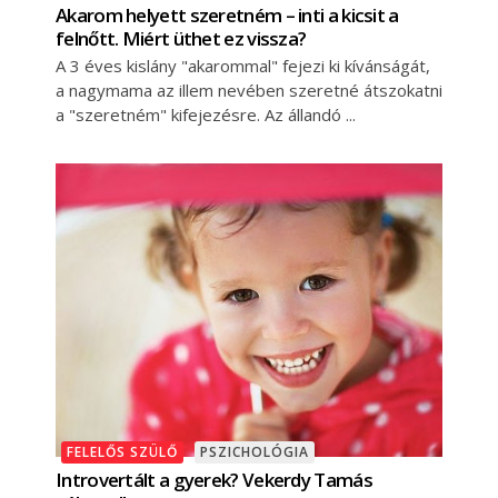
Akarom helyett szeretném – inti a kicsit a
felnőtt. Miért üthet ez vissza?
A 3 éves kislány "akarommal" fejezi ki kívánságát,
a nagymama az illem nevében szeretné átszokatni
a "szeretném" kifejezésre. Az állandó
FELELŐS SZÜLŐ
PSZICHOLÓGIA
Introvertált a gyerek? Vekerdy Tamás