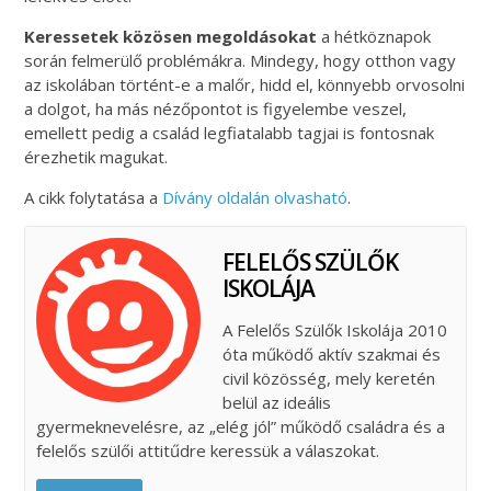
Keressetek közösen megoldásokat
a hétköznapok
során felmerülő problémákra. Mindegy, hogy otthon vagy
az iskolában történt-e a malőr, hidd el, könnyebb orvosolni
a dolgot, ha más nézőpontot is figyelembe veszel,
emellett pedig a család legfiatalabb tagjai is fontosnak
érezhetik magukat.
A cikk folytatása a
Dívány oldalán olvasható
.
FELELŐS SZÜLŐK
ISKOLÁJA
A Felelős Szülők Iskolája 2010
óta működő aktív szakmai és
civil közösség, mely keretén
belül az ideális
gyermeknevelésre, az „elég jól” működő családra és a
felelős szülői attitűdre keressük a válaszokat.