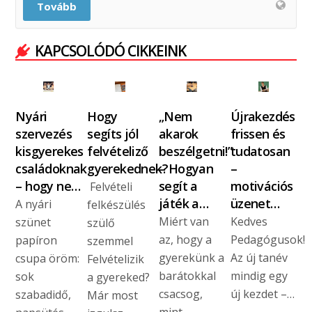
Tovább
KAPCSOLÓDÓ CIKKEINK
Nyári
Hogy
„Nem
Újrakezdés
szervezés
segíts jól
akarok
frissen és
kisgyerekes
felvételiző
beszélgetni!”
tudatosan
családoknak
gyerekednek?
– Hogyan
–
– hogy ne…
segít a
motivációs
Felvételi
játék a…
üzenet…
A nyári
felkészülés
Miért van
Kedves
szünet
szülő
az, hogy a
Pedagógusok!
papíron
szemmel
gyerekünk a
Az új tanév
csupa öröm:
Felvételizik
barátokkal
mindig egy
sok
a gyereked?
csacsog,
új kezdet –…
szabadidő,
Már most
mint…