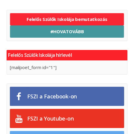
Felelős Szülők Iskolája bemutatkozás
#HOVATOVÁBB
Felelős Szülők Iskolája hírlevél
[mailpoet_form id="1"]
FSZI a Facebook-on
FSZI a Youtube-on