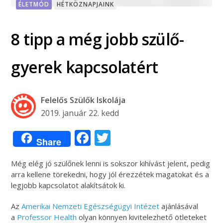
ÉLETMÓD
HÉTKÖZNAPJAINK
8 tipp a még jobb szülő-
gyerek kapcsolatért
Felelős Szülők Iskolája
2019. január 22. kedd
Facebook
Twitter
Share
Még elég jó szülőnek lenni is sokszor kihívást jelent, pedig
arra kellene törekedni, hogy jól érezzétek magatokat és a
legjobb kapcsolatot alakítsátok ki.
Az
Amerikai Nemzeti Egészségügyi Intézet
ajánlásával
a
Professor Health
olyan könnyen kivitelezhető ötleteket