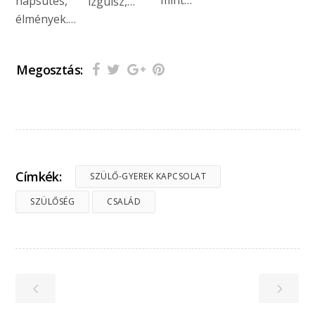
napsütés,
izgulsz,…
élmények.…
Megosztás:
Címkék:
SZÜLŐ-GYEREK KAPCSOLAT
SZÜLŐSÉG
CSALÁD