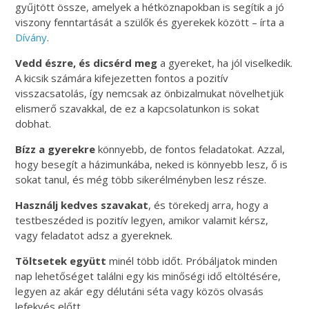
gyűjtött össze, amelyek a hétköznapokban is segítik a jó
viszony fenntartását a szülők és gyerekek között – írta a
Dívány
.
Vedd észre, és dicsérd meg
a gyereket, ha jól viselkedik.
A kicsik számára kifejezetten fontos a pozitív
visszacsatolás, így nemcsak az önbizalmukat növelhetjük
elismerő szavakkal, de ez a kapcsolatunkon is sokat
dobhat.
Bízz a gyerekre
könnyebb, de fontos feladatokat. Azzal,
hogy besegít a házimunkába, neked is könnyebb lesz, ő is
sokat tanul, és még több sikerélményben lesz része.
Használj kedves szavakat
, és törekedj arra, hogy a
testbeszéded is pozitív legyen, amikor valamit kérsz,
vagy feladatot adsz a gyereknek.
Töltsetek együtt
minél több időt. Próbáljatok minden
nap lehetőséget találni egy kis minőségi idő eltöltésére,
legyen az akár egy délutáni séta vagy közös olvasás
lefekvés előtt.