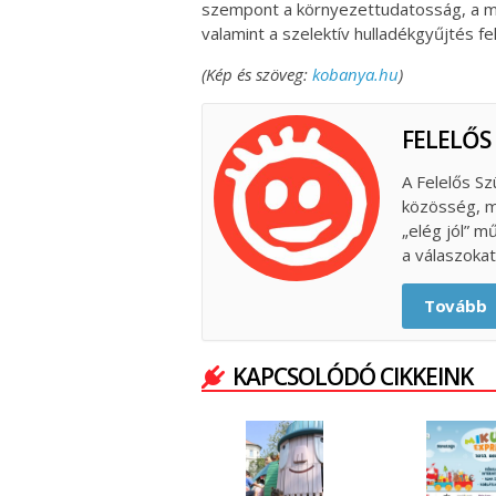
szempont a környezettudatosság, a me
valamint a szelektív hulladékgyűjtés 
(Kép és szöveg:
kobanya.hu
)
FELELŐS
A Felelős Sz
közösség, m
„elég jól” m
a válaszokat
Tovább
KAPCSOLÓDÓ CIKKEINK