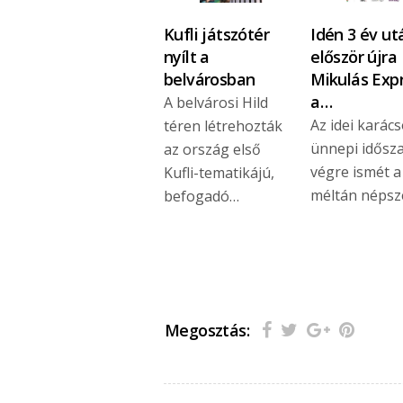
Kufli játszótér
Idén 3 év ut
nyílt a
először újra
belvárosban
Mikulás Exp
a…
A belvárosi Hild
Az idei karác
téren létrehozták
ünnepi idősz
az ország első
végre ismét a
Kufli-tematikájú,
méltán néps
befogadó…
Megosztás: