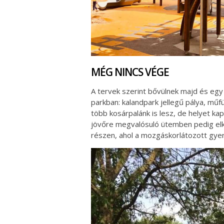
MÉG NINCS VÉGE
A tervek szerint bővülnek majd és egy
parkban: kalandpark jellegű pálya, műf
több kosárpalánk is lesz, de helyet kap 
jövőre megvalósuló ütemben pedig elkés
részen, ahol a mozgáskorlátozott gyerm