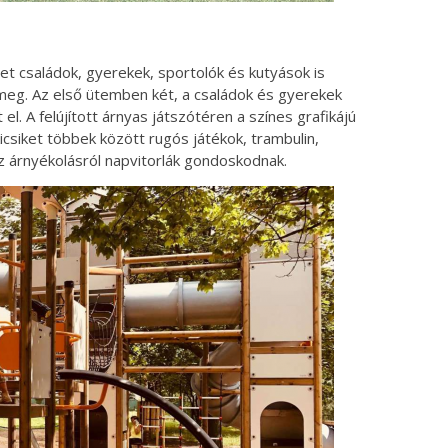
et családok, gyerekek, sportolók és kutyások is
t meg. Az első ütemben két, a családok és gyerekek
el. A felújított árnyas játszótéren a színes grafikájú
icsiket többek között rugós játékok, trambulin,
 árnyékolásról napvitorlák gondoskodnak.