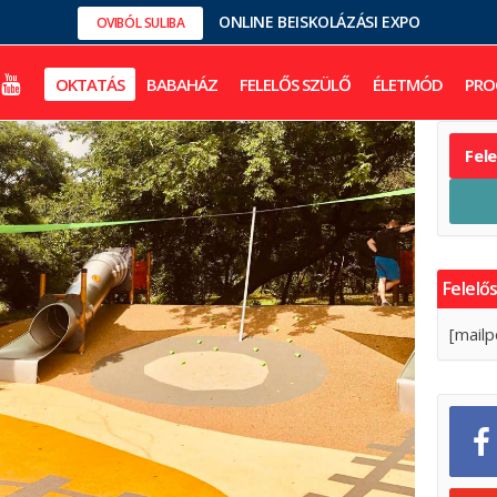
ONLINE BEISKOLÁZÁSI EXPO
OVIBÓL SULIBA
OKTATÁS
BABAHÁZ
FELELŐS SZÜLŐ
ÉLETMÓD
PRO
Fel
Felelős
[mailp