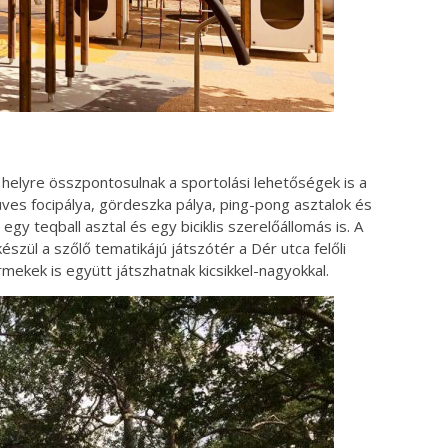
 helyre összpontosulnak a sportolási lehetőségek is a
üves focipálya, gördeszka pálya, ping-pong asztalok és
egy teqball asztal és egy biciklis szerelőállomás is. A
zül a szőlő tematikájú játszótér a Dér utca felőli
ekek is együtt játszhatnak kicsikkel-nagyokkal.