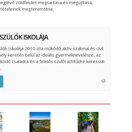
glévő zöldfelület megtartása és megújítása,
feltételeinek megteremtése.
 SZÜLŐK ISKOLÁJA
ülők Iskolája 2010 óta működő aktív szakmai és civil
ely keretén belül az ideális gyermeknevelésre, az
űködő családra és a felelős szülői attitűdre keressük
.