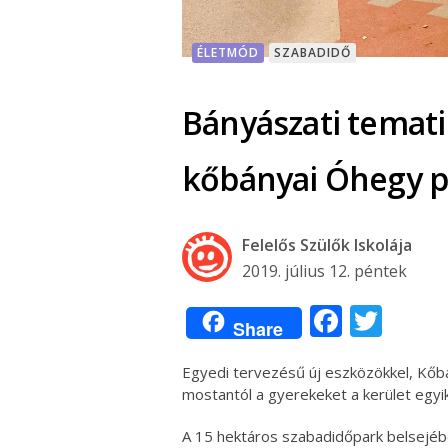
ÉLETMÓD
SZABADIDŐ
Bányászati tematik
kőbányai Óhegy 
Felelős Szülők Iskolája
2019. július 12. péntek
Facebo
Twit
Share
Egyedi tervezésű új eszközökkel, Kőbá
mostantól a gyerekeket a kerület egyi
A 15 hektáros szabadidőpark belsejébe