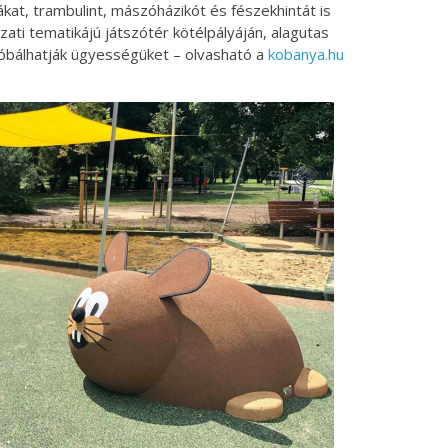
ákat, trambulint, mászóházikót és fészekhintát is
zati tematikájú játszótér kötélpályáján, alagutas
róbálhatják ügyességüket – olvasható a
kobanya.hu