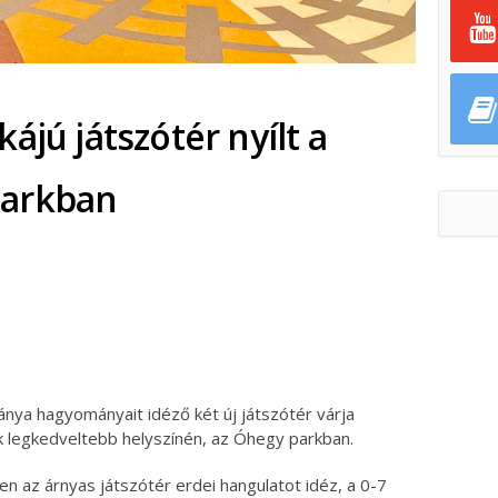
ájú játszótér nyílt a
parkban
ok
ter
nya hagyományait idéző két új játszótér várja
k legkedveltebb helyszínén, az Óhegy parkban.
n az árnyas játszótér erdei hangulatot idéz, a 0-7