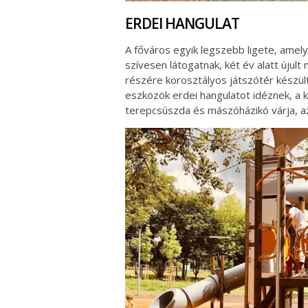
ERDEI HANGULAT
A főváros egyik legszebb ligete, amely
szívesen látogatnak, két év alatt újul
részére korosztályos játszótér készült 
eszközök erdei hangulatot idéznek, a k
terepcsúszda és mászóházikó várja, az