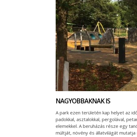
NAGYOBBAKNAK IS
A park ezen területén kap helyet az id
padokkal, asztalokkal, pergolával, petan
elemekkel. A beruházás része egy tanö
múltját, növény és állatvilágát mutatj