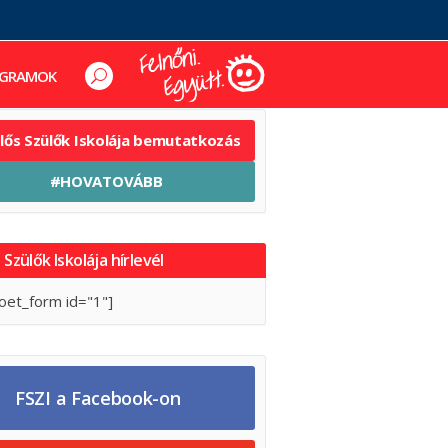
GRAMOK
elős Szülők Iskolája bemutatkozás
#HOVATOVÁBB
 Szülők Iskolája hírlevél
oet_form id="1"]
FSZI a Facebook-on