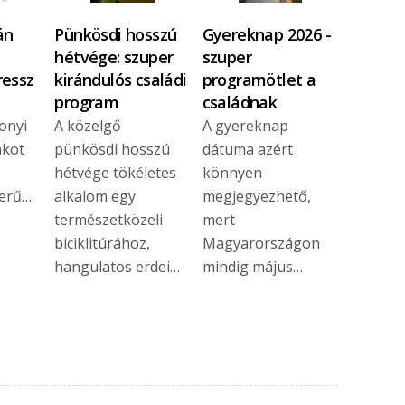
án
Pünkösdi hosszú
Gyereknap 2026 -
hétvége: szuper
szuper
ressz
kirándulós családi
programötlet a
program
családnak
sonyi
A közelgő
A gyereknap
akot
pünkösdi hosszú
dátuma azért
hétvége tökéletes
könnyen
zerű…
alkalom egy
megjegyezhető,
természetközeli
mert
biciklitúrához,
Magyarországon
hangulatos erdei…
mindig május…