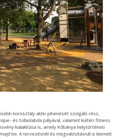
ősebb korosztály aktív pihenését szolgáló rész,
que- és tollaslabda pályával, valamint kültéri fitness
svény kialakítása is, amely Kőbánya helytörténeti
a majd be. A tervezésnél és megvalósításnál is kiemelt