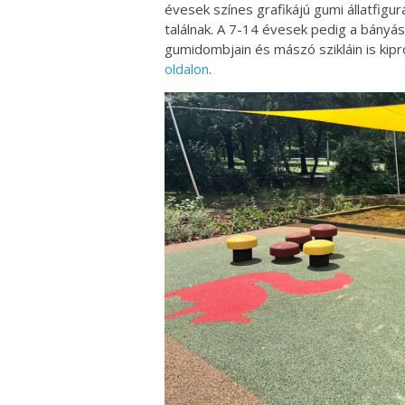
évesek színes grafikájú gumi állatfigur
találnak. A 7-14 évesek pedig a bányás
gumidombjain és mászó szikláin is kip
oldalon
.