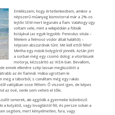
Emlékszem, hogy értetlenkedtem, amikor a
népszerű műanyag kismotorral már a 2%-os
lejtőn SEM mert legurulni a fiam. Valahogy úgy
voltam vele, mint a wikipédián a fóbiák
listájával (az egyik legjobb: Peniculus situla –
félelem a felmosó vödör általi haláltól) –
teljesen abszurdnak tűnt. Mit kell ettől félni?
Mintha egy másik bolygóról jönnék. Aztán jött
a sorban még egy csomó dolog: a vitorlásunk
motorja, kézszárító az IKEA-ban. Bevallom,
de ennek ellenére szép lassan megküzdött a
átrabb az én fiamnál. Hiába ugrottam le
 meg a táborból, s csináltam még egy rakás
ől valójában sose féltem. Ő viszont igen, de képes
ind az övé, senki sem veheti el tőle.
szülőt ismerek, aki aggódik a gyermeke különböző
 aki a kutyától, vagy lovaglástól fél, és persze sokan a
ken segíteni, mert kényelmetlen, fura, vagy