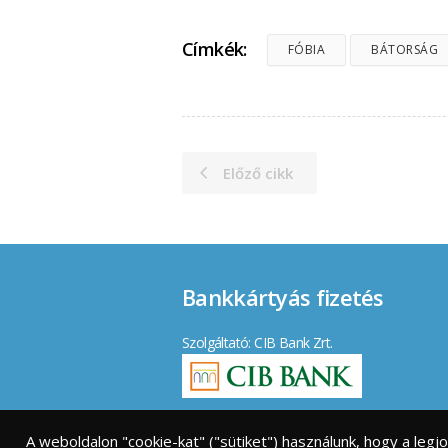
Címkék:
FÓBIA
BÁTORSÁG
Előző cikk
Bankkártyás fizetés
Szolgáltató: CIB Bank Zrt.
Elfogadott kártyák:
A weboldalon "cookie-kat" ("sütiket") használunk, hogy a leg