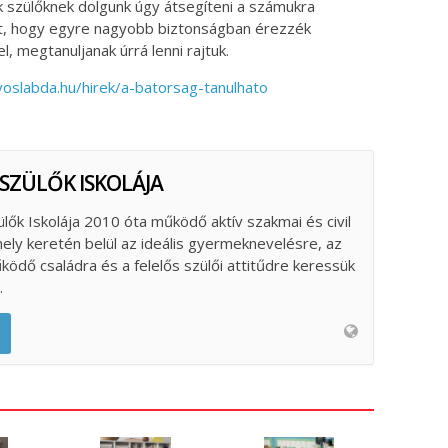
k szülőknek dolgunk úgy átsegíteni a számukra
t, hogy egyre nagyobb biztonságban érezzék
l, megtanuljanak úrrá lenni rajtuk.
yoslabda.hu/hirek/a-batorsag-tanulhato
 SZÜLŐK ISKOLÁJA
ülők Iskolája 2010 óta működő aktív szakmai és civil
ely keretén belül az ideális gyermeknevelésre, az
űködő családra és a felelős szülői attitűdre keressük
.