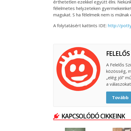
érthetetlen ezekkel együtt élni. Nekün
félelmetes helyzeteken gyermekeinke
magukat. S ha félelmeik nem is múlnak e
A folytatásért kattints IDE:
http://pott
FELELŐS
A Felelős Sz
közösség, m
„elég jól” m
a válaszokat
Tovább
KAPCSOLÓDÓ CIKKEINK