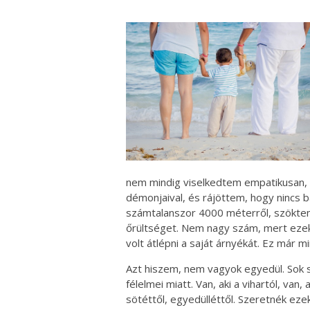
nem mindig viselkedtem empatikusan, 
démonjaival, és rájöttem, hogy nincs b
számtalanszor 4000 méterről, szöktem
őrültséget. Nem nagy szám, mert ezekt
volt átlépni a saját árnyékát. Ez már m
Azt hiszem, nem vagyok egyedül. Sok 
félelmei miatt. Van, aki a vihartól, van,
sötéttől, egyedülléttől. Szeretnék eze