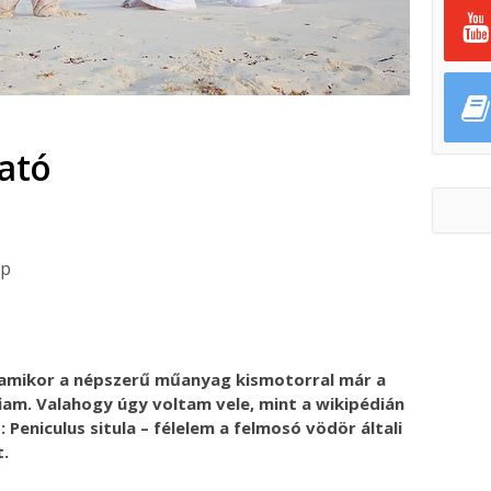
ató
ap
ok
ter
amikor a népszerű műanyag kismotorral már a
fiam. Valahogy úgy voltam vele, mint a wikipédián
b: Peniculus situla – félelem a felmosó vödör általi
t.