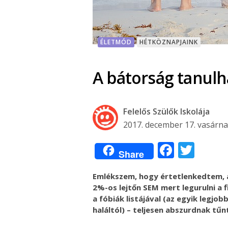
ÉLETMÓD
HÉTKÖZNAPJAINK
A bátorság tanulh
Felelős Szülők Iskolája
2017. december 17. vasárn
Facebo
Twit
Share
Emlékszem, hogy értetlenkedtem, 
2%-os lejtőn SEM mert legurulni a 
a fóbiák listájával (az egyik legjob
haláltól) – teljesen abszurdnak tűn