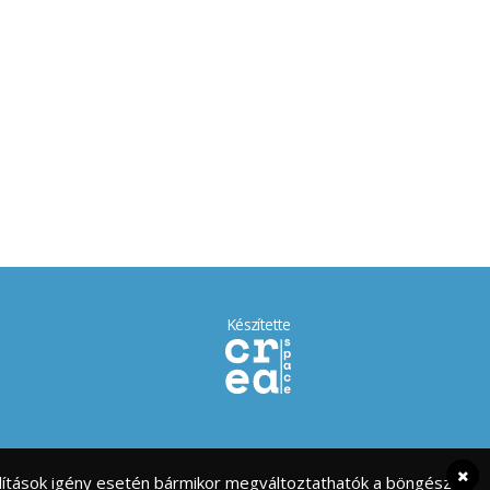
Készítette
eállítások igény esetén bármikor megváltoztathatók a böngésző