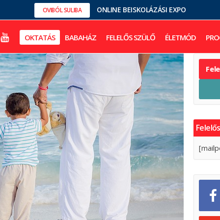
ONLINE BEISKOLÁZÁSI EXPO
OVIBÓL SULIBA
OKTATÁS
BABAHÁZ
FELELŐS SZÜLŐ
ÉLETMÓD
PRO
Fel
Felelős
[mailp