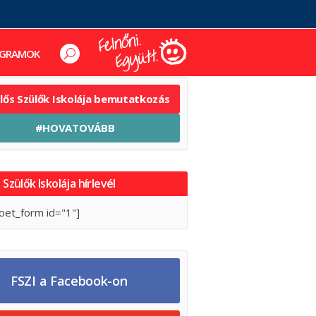
GRAMOK
elős Szülők Iskolája bemutatkozás
#HOVATOVÁBB
 Szülők Iskolája hírlevél
oet_form id="1"]
FSZI a Facebook-on