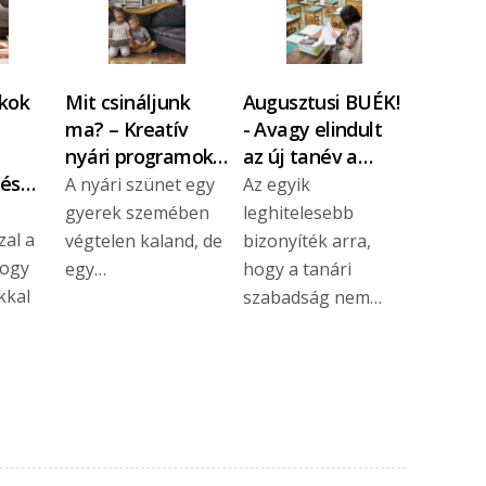
ékok
Mit csináljunk
Augusztusi BUÉK!
ma? – Kreatív
- Avagy elindult
i
nyári programok…
az új tanév a…
 és…
A nyári szünet egy
Az egyik
gyerek szemében
leghitelesebb
zal a
végtelen kaland, de
bizonyíték arra,
hogy
egy…
hogy a tanári
kkal
szabadság nem…