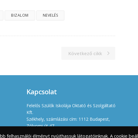
BIZALOM
NEVELÉS
Következő cikk
Kapcsolat
Felelős Szülők Iskolája Oktató és Szolgáltató
Kft.
Székhely, számlázási cím: 1112 Budapest,
Zólyomi út 47.
Iroda: 1114 Budapest, Villányi út 11-13.
jobb felhasználói élményt nyújthassuk látogatóinknak. A cookie b