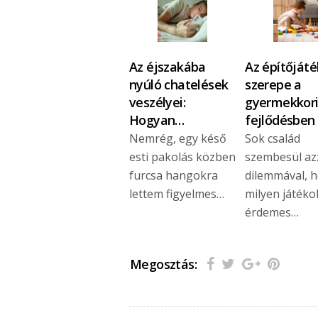
Az éjszakába
Az építőját
nyúló chatelések
szerepe a
veszélyei:
gyermekkor
Hogyan…
fejlődésben
Nemrég, egy késő
Sok család
esti pakolás közben
szembesül az
furcsa hangokra
dilemmával, 
lettem figyelmes…
milyen játéko
érdemes…
Megosztás: