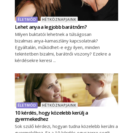
ÉLETMÓD
HÉTKÖZNAPJAINK
Lehet anya a legjobb barátnőm?
Milyen buktatói lehetnek a túlságosan
bizalmas anya-kamaszlány kapcsolatnak?
Egyáltalán, működhet-e egy ilyen, minden
tekintetben bizalmi, barátnői viszony? Ezekre a
kérdésekre keresi
ÉLETMÓD
HÉTKÖZNAPJAINK
10 kérdés, hogy közelebb kerülj a
gyermekedhez
Sok szülő kérdezi, hogyan tudna közelebb kerülni a
gyermekéhez. Ez a 10 kérdés egyszerre segít