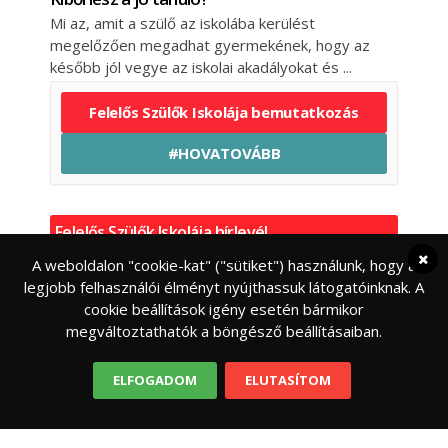
Mi az, amit a szülő az iskolába kerülést
megelőzően megadhat gyermekének, hogy az
később jól vegye az iskolai akadályokat és
Felelős Szülők Iskolája bemutatkozás
#HOVATOVÁBB
Felelős Szülők Iskolája hírlevél
A weboldalon "cookie-kat" ("sütiket") használunk, hogy a
[mailpoet_form id="1"]
legjobb felhasználói élményt nyújthassuk látogatóinknak. A
cookie beállítások igény esetén bármikor
megváltoztathatók a böngésző beállításaiban.
FSZI a Facebook-on
ELFOGADOM
ELUTASÍTOM
FSZI a Youtube-on