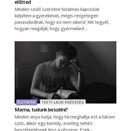
előtted
Minden szülő szeretne bizalmas kapcsolat
kiépíteni a gyerekével, mégis rengetegen
panaszkodnak, hogy ez nem sikerül. Mit tegyél,
hogyan reagáljál, hogy gyermeked
ÉLETMÓD
TESTI-LELKI EGÉSZSÉG
Mama, tudunk beszélni?
Minden anya tudja, hogy ha meghallja ezt a három
szót, akkor egy komoly, esetleg nehéz
beszélgetésnek lesz a részese. Ezek