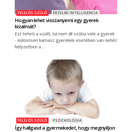
FELELŐS SZÜLŐ
ÉRZELMI INTELLIGENCIA
Hogyan lehet visszanyerni egy gyerek
bizalmát?
Ezt teheti a szülő, ha nem áll szóba vele a gyerek
- különösen kamasz gyerekek esetében van nehéz
helyzetben a
FELELŐS SZÜLŐ
PSZICHOLÓGIA
Így hallgasd a gyermekedet, hogy megnyíljon