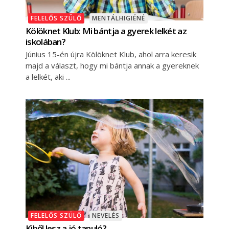
FELELŐS SZÜLŐ
MENTÁLHIGIÉNÉ
Kölöknet Klub: Mi bántja a gyerek lelkét az
iskolában?
Június 15-én újra Kölöknet Klub, ahol arra keresik
majd a választ, hogy mi bántja annak a gyereknek
a lelkét, aki
FELELŐS SZÜLŐ
NEVELÉS
Kiből lesz a jó tanuló?