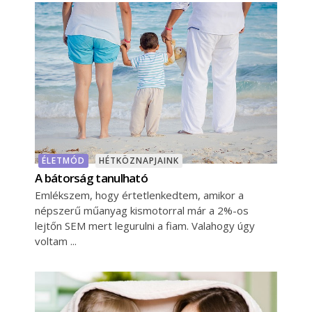
ÉLETMÓD
HÉTKÖZNAPJAINK
A bátorság tanulható
Emlékszem, hogy értetlenkedtem, amikor a
népszerű műanyag kismotorral már a 2%-os
lejtőn SEM mert legurulni a fiam. Valahogy úgy
voltam