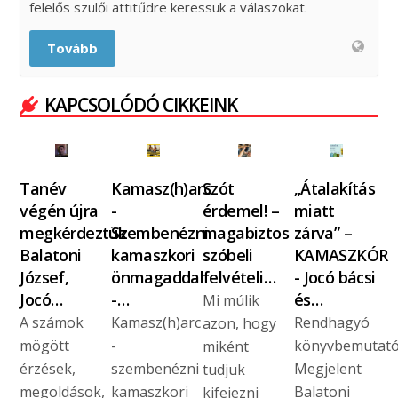
felelős szülői attitűdre keressük a válaszokat.
Tovább
KAPCSOLÓDÓ CIKKEINK
Tanév
Kamasz(h)arc
Szót
„Átalakítás
végén újra
-
érdemel! –
miatt
megkérdeztük
Szembenézni
magabiztos
zárva” –
Balatoni
kamaszkori
szóbeli
KAMASZKÓR
József,
önmagaddal
felvételi…
- Jocó bácsi
Jocó…
-…
és…
Mi múlik
A számok
Kamasz(h)arc
Rendhagyó
azon, hogy
mögött
-
könyvbemutat
miként
érzések,
szembenézni
Megjelent
tudjuk
megoldások,
kamaszkori
Balatoni
kifejezni