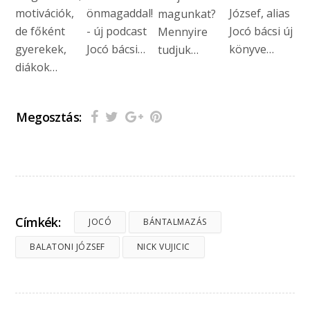
motivációk,
önmagaddal!
József, alias
magunkat?
de főként
- új podcast
Jocó bácsi új
Mennyire
gyerekek,
Jocó bácsi…
könyve…
tudjuk…
diákok…
Megosztás:
Címkék:
JOCÓ
BÁNTALMAZÁS
BALATONI JÓZSEF
NICK VUJICIC