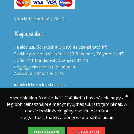
Vásárlói tájékoztató
|
GY.I.K.
Kapcsolat
Felelős Szülők Iskolája Oktató és Szolgáltató Kft.
Székhely, számlázási cím: 1112 Budapest, Zólyomi út 47.
Iroda: 1114 Budapest, Villányi út 11-13.
Cégjegyzékszám: 01 09 966630
Adószám: 23461176-2-43
info@felelosszulokiskolaja.hu
+36 20 358 66 12
A weboldalon "cookie-kat" ("sütiket") használunk, hogy a
legjobb felhasználói élményt nyújthassuk látogatóinknak. A
Készített
cookie beállítások igény esetén bármikor
megváltoztathatók a böngésző beállításaiban.
ELFOGADOM
ELUTASÍTOM