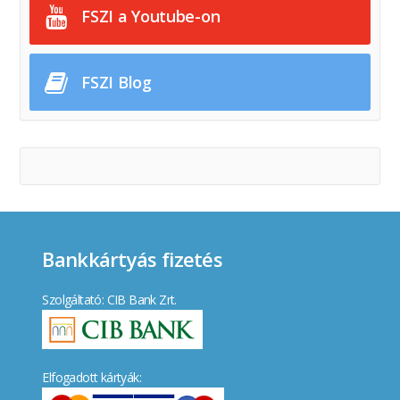
FSZI a Youtube-on
FSZI Blog
Bankkártyás fizetés
Szolgáltató: CIB Bank Zrt.
Elfogadott kártyák: