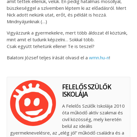
amit tettek ellenük, velük. Én pedig hatalmas mosollyal,
büszkeséggel a szívemben léptem ki az előadásról. Mert
Nick adott nekünk utat, erőt, és példát is hozzá.
Mindnyájunknak (…)
Vigyázzunk a gyermekekre, mert több áldozat él köztünk,
mint amit el tudunk képzelni… Sokkal több.
Csak együtt tehetünk ellene! Te is teszel?
Balatoni József teljes írását olvasd el a
wmn.hu-n
!
FELELŐS SZÜLŐK
ISKOLÁJA
A Felelős Szülők Iskolája 2010
óta működő aktív szakmai és
civil közösség, mely keretén
belül az ideális
gyermeknevelésre, az „elég jól” működő családra és a