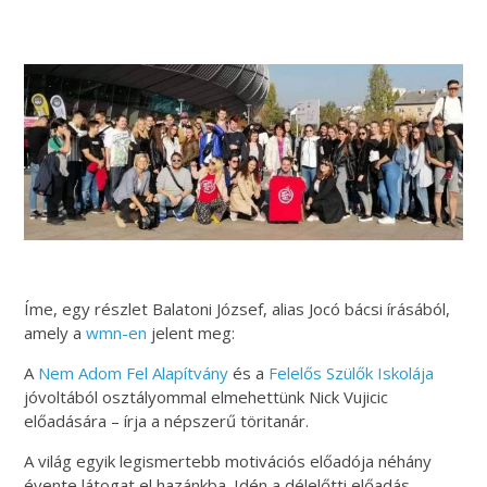
Íme, egy részlet Balatoni József, alias Jocó bácsi írásából,
amely a
wmn-en
jelent meg:
A
Nem Adom Fel Alapítvány
és a
Felelős Szülők Iskolája
jóvoltából osztályommal elmehettünk Nick Vujicic
előadására – írja a népszerű töritanár.
A világ egyik legismertebb motivációs előadója néhány
évente látogat el hazánkba. Idén a délelőtti előadás