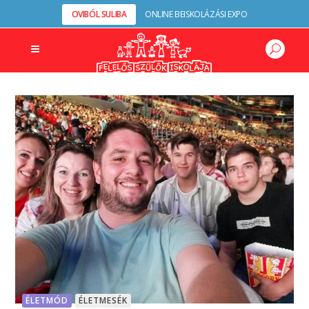
OVIBÓL SULIBA
ONLINE BEISKOLÁZÁSI EXPO
ÉLETMÓD
ÉLETMESÉK