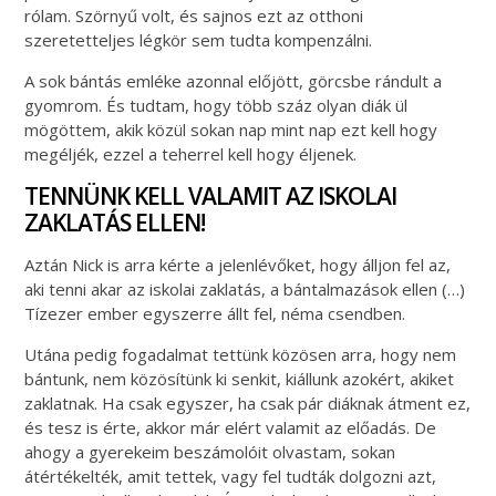
rólam. Szörnyű volt, és sajnos ezt az otthoni
szeretetteljes légkör sem tudta kompenzálni.
A sok bántás emléke azonnal előjött, görcsbe rándult a
gyomrom. És tudtam, hogy több száz olyan diák ül
mögöttem, akik közül sokan nap mint nap ezt kell hogy
megéljék, ezzel a teherrel kell hogy éljenek.
TENNÜNK KELL VALAMIT AZ ISKOLAI
ZAKLATÁS ELLEN!
Aztán Nick is arra kérte a jelenlévőket, hogy álljon fel az,
aki tenni akar az iskolai zaklatás, a bántalmazások ellen (…)
Tízezer ember egyszerre állt fel, néma csendben.
Utána pedig fogadalmat tettünk közösen arra, hogy nem
bántunk, nem közösítünk ki senkit, kiállunk azokért, akiket
zaklatnak. Ha csak egyszer, ha csak pár diáknak átment ez,
és tesz is érte, akkor már elért valamit az előadás. De
ahogy a gyerekeim beszámolóit olvastam, sokan
átértékelték, amit tettek, vagy fel tudták dolgozni azt,