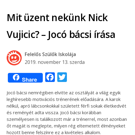
Mit üzent nekünk Nick
Vujicic? – Jocó bácsi írása
Felelős Szülők Iskolája
2019. november 13. szerda
Facebook
Twitter
Share
Jocó bácsi nemrégiben elvitte az osztályát a világ egyik
leghíresebb motivációs trénerének előadására. A karok
nélkül, apró lábcsonkokkal született férfi sokak életkedvét
és reményét adta vissza. Jocó bácsi korábban
személyesen is találkozott már a trénerrel, most azonban
őt magát is meglepte, milyen rég eltemetett élményeket
hozott benne felszínre ez a kivételes alkalom.