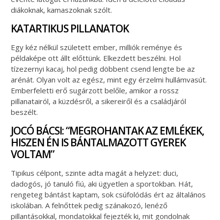
diákoknak, kamaszoknak szólt.
KATARTIKUS PILLANATOK
Egy kéz nélkül született ember, milliók reménye és
példaképe ott állt előttünk. Elkezdett beszélni. Hol
tízezernyi kacaj, hol pedig döbbent csend lengte be az
arénát. Olyan volt az egész, mint egy érzelmi hullámvasút.
Emberfeletti erő sugárzott belőle, amikor a rossz
pillanatairól, a küzdésről, a sikereiről és a családjáról
beszélt.
JOCÓ BÁCSI: “MEGROHANTAK AZ EMLÉKEK,
HISZEN ÉN IS BÁNTALMAZOTT GYEREK
VOLTAM”
Tipikus célpont, szinte adta magát a helyzet: duci,
dadogós, jó tanuló fiú, aki ügyetlen a sportokban. Hát,
rengeteg bántást kaptam, sok csúfolódás ért az általános
iskolában. A felnőttek pedig szánakozó, lenéző
pillantásokkal, mondatokkal fejezték ki, mit gondolnak