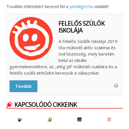
További ötletekért keresd fel a
jatekliget.hu
oldalát!
FELELŐS SZÜLŐK
ISKOLÁJA
A Felelős Szülők Iskolája 2010
óta működő aktív szakmai és
civil közösség, mely keretén
belül az ideális
gyermeknevelésre, az „elég jól” működő családra és a
felelős szülői attitűdre keressük a válaszokat.
Tovább
KAPCSOLÓDÓ CIKKEINK