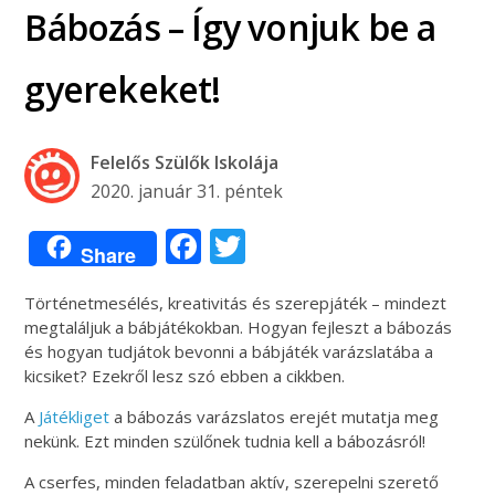
Bábozás – Így vonjuk be a
gyerekeket!
Felelős Szülők Iskolája
2020. január 31. péntek
Facebook
Twitter
Share
Történetmesélés, kreativitás és szerepjáték – mindezt
megtaláljuk a bábjátékokban. Hogyan fejleszt a bábozás
és hogyan tudjátok bevonni a bábjáték varázslatába a
kicsiket? Ezekről lesz szó ebben a cikkben.
A
Játékliget
a bábozás varázslatos erejét mutatja meg
nekünk. Ezt minden szülőnek tudnia kell a bábozásról!
A cserfes, minden feladatban aktív, szerepelni szerető