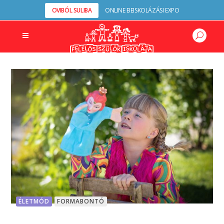
OVIBÓL SULIBA
ONLINE BEISKOLÁZÁSI EXPO
ÉLETMÓD
FORMABONTÓ