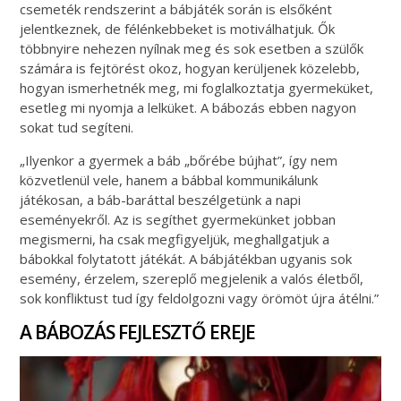
csemeték rendszerint a bábjáték során is elsőként
jelentkeznek, de félénkebbeket is motiválhatjuk. Ők
többnyire nehezen nyílnak meg és sok esetben a szülők
számára is fejtörést okoz, hogyan kerüljenek közelebb,
hogyan ismerhetnék meg, mi foglalkoztatja gyermeküket,
esetleg mi nyomja a lelküket. A bábozás ebben nagyon
sokat tud segíteni.
„Ilyenkor a gyermek a báb „bőrébe bújhat”, így nem
közvetlenül vele, hanem a bábbal kommunikálunk
játékosan, a báb-baráttal beszélgetünk a napi
eseményekről. Az is segíthet gyermekünket jobban
megismerni, ha csak megfigyeljük, meghallgatjuk a
bábokkal folytatott játékát. A bábjátékban ugyanis sok
esemény, érzelem, szereplő megjelenik a valós életből,
sok konfliktust tud így feldolgozni vagy örömöt újra átélni.”
A BÁBOZÁS FEJLESZTŐ EREJE