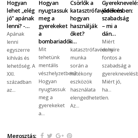
Hogyan
Hogyan
Csörlők a
Gyereknevelé
lehet „elég
nyugtassuk
katasztrófavédelemben:
játék és
jó” apának
meg a
hogyan
szabadság
lenni? -…
gyerekeket
használják
– mi a
a
őket?
dán…
Apának
bombariadók…
A
Miért
lenni
Mit
katasztrófavédelmi
ennyire
egyszerre
tehetünk
munka
fontos a
kihívás és
mentális
során a
szabadság a
lehetőség. A
vészhelyzetben?
hatékony
gyereknevelés
XXI.
Hogyan
eszközök
Miért jó,
században
nyugtassuk
használata
ha…
az…
meg a
elengedhetetlen.
gyerekeket
Az…
a…
Megosztás: