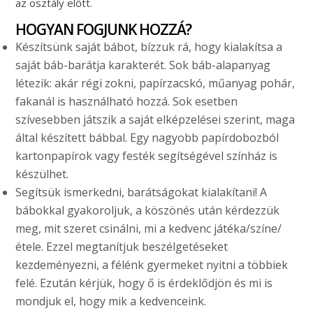
az osztály előtt.
HOGYAN FOGJUNK HOZZÁ?
Készítsünk saját bábot, bízzuk rá, hogy kialakítsa a
saját báb-barátja karakterét. Sok báb-alapanyag
létezik: akár régi zokni, papírzacskó, műanyag pohár,
fakanál is használható hozzá. Sok esetben
szívesebben játszik a saját elképzelései szerint, maga
által készített bábbal. Egy nagyobb papírdobozból
kartonpapírok vagy festék segítségével színház is
készülhet.
Segítsük ismerkedni, barátságokat kialakítani! A
bábokkal gyakoroljuk, a köszönés után kérdezzük
meg, mit szeret csinálni, mi a kedvenc játéka/színe/
étele. Ezzel megtanítjuk beszélgetéseket
kezdeményezni, a félénk gyermeket nyitni a többiek
felé. Ezután kérjük, hogy ő is érdeklődjön és mi is
mondjuk el, hogy mik a kedvenceink.