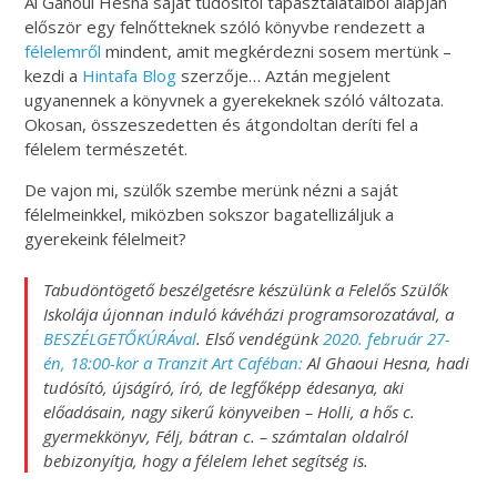
Al Gahoui Hesna saját tudósítói tapasztalataiból alapján
először egy felnőtteknek szóló könyvbe rendezett a
félelemről
mindent, amit megkérdezni sosem mertünk –
kezdi a
Hintafa Blog
szerzője… Aztán megjelent
ugyanennek a könyvnek a gyerekeknek szóló változata.
Okosan, összeszedetten és átgondoltan deríti fel a
félelem természetét.
De vajon mi, szülők szembe merünk nézni a saját
félelmeinkkel, miközben sokszor bagatellizáljuk a
gyerekeink félelmeit?
Tabudöntögető beszélgetésre készülünk a Felelős Szülők
Iskolája újonnan induló kávéházi programsorozatával, a
BESZÉLGETŐKÚRÁval
. Első vendégünk
2020. február 27-
én, 18:00-kor a Tranzit Art Caféban:
Al Ghaoui Hesna, hadi
tudósító, újságíró, író, de legfőképp édesanya, aki
előadásain, nagy sikerű könyveiben – Holli, a hős c.
gyermekkönyv, Félj, bátran c. – számtalan oldalról
bebizonyítja, hogy a félelem lehet segítség is.