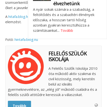
izomserkentő módszerekkel formálhatjuk és fordíthatjuk
élvezhetünk
őket a javunkra.
A nyár sokak számára a szabadság, a
feltöltődés és a szabadtéri élmények
A
hitafa.blog.hu
oldalon olvashatod el a teljes olvasói
időszaka, a hosszan tartó hőség
elemzést.
azonban gyakran keresztülhúzza a
számításainkat...
Tovább
Fotó:
hintafa.blog.hu
FELELŐS SZÜLŐK
ISKOLÁJA
A Felelős Szülők Iskolája 2010
óta működő aktív szakmai és
civil közösség, mely keretén
belül az ideális
gyermeknevelésre, az „elég jól” működő családra és a
felelős szülői attitűdre keressük a válaszokat.
Tovább