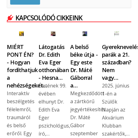
KAPCSOLÓDÓ CIKKEINK
MIÉRT
Látogatás
A belső
Gyereknevelé
PONT ÉN?
Dr. Edith
béke útja -
parák a 21.
- Hogyan
Eva Eger
Egy este
században?
fordíthatjuk
otthonában
Dr. Máté
Nem
a
- Hesna…
Gáborral
vagy…
nehézségeket…
a…
Életének 99.
2025. június
Interaktív
Megkezdődött
évében
1-én a
beszélgetés
a zártkörű
elhunyt Dr.
Szülők
félelemről,
jegyértékesítés
Edith Eva
Napján az
traumáról
Dr. Máté
Eger
Akvárium
és belső
Gábor
pszichológus,
Klubban
erőről. Egy
szeptember
író,…
szakértők,…