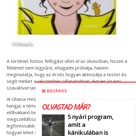
A történet fontos felfogást ültet el az olvasóban, hiszen a
félelmet nem legyűrni, eltagadni próbálja, hanem
megmutatja, hogy az érzés hogyan aktivizálja a testet és
segít minket a vészterhes pillanatokban, legyen az egy
szavalóverseny, vagy más stresszhelyzet.
BEZÁRÁS
Al Ghaoui Hesna csendes, kiegyensúlyozott és határozott
OLVASTAD MÁR?
hangja; a témája pedig nagyon jó, szinte naponta
előbukkanó beszédtémát szolgáltathat, hogy
5 nyári program,
megszelídítsük legvadabb félelmeinket. Kitér a
amit a
legfontosabb és leggyakoribb félelmeinkre, megmutatja,
kánikulában is
hogyan lehet ezekről jól beszélni, milyen lélegző és