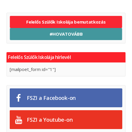
Felelős Szülők Iskolája bemutatkozás
#HOVATOVÁBB
Felelős Szülők Iskolája hírlevél
[mailpoet_form id="1"]
FSZI a Facebook-on
FSZI a Youtube-on