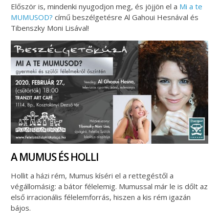
Először is, mindenki nyugodjon meg, és jöjjön el a
Mi a te
MUMUSOD?
című beszélgetésre Al Gahoui Hesnával és
Tibenszky Moni Lisával!
A MUMUS ÉS HOLLI
Hollit a házi rém, Mumus kíséri el a rettegéstől a
végállomásig: a bátor félelemig. Mumussal már le is dőlt az
első irracionális félelemforrás, hiszen a kis rém igazán
bájos.