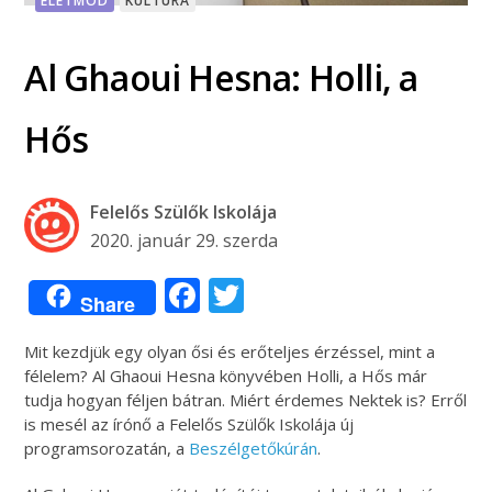
ÉLETMÓD
KULTÚRA
Al Ghaoui Hesna: Holli, a
Hős
Felelős Szülők Iskolája
2020. január 29. szerda
Facebook
Twitter
Share
Mit kezdjük egy olyan ősi és erőteljes érzéssel, mint a
félelem? Al Ghaoui Hesna könyvében Holli, a Hős már
tudja hogyan féljen bátran. Miért érdemes Nektek is? Erről
is mesél az írónő a Felelős Szülők Iskolája új
programsorozatán, a
Beszélgetőkúrán
.