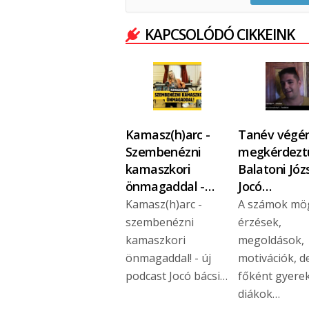
KAPCSOLÓDÓ CIKKEINK
Kamasz(h)arc -
Tanév végén
Szembenézni
megkérdezt
kamaszkori
Balatoni Józ
önmagaddal -…
Jocó…
Kamasz(h)arc -
A számok mö
szembenézni
érzések,
kamaszkori
megoldások,
önmagaddal! - új
motivációk, d
podcast Jocó bácsi…
főként gyere
diákok…