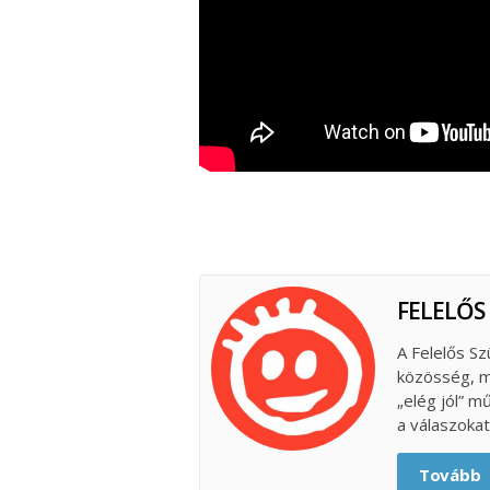
FELELŐS
A Felelős Sz
közösség, m
„elég jól” m
a válaszokat
Tovább