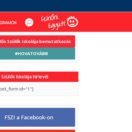
GRAMOK
elős Szülők Iskolája bemutatkozás
#HOVATOVÁBB
 Szülők Iskolája hírlevél
oet_form id="1"]
FSZI a Facebook-on