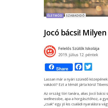
ÉLETMÓD
SZABADIDŐ
Jocó bácsi! Milyen
Felelős Szülők Iskolája
2019. július 12. péntek
Facebo
Twit
Share
Lassan már a nyári szünidő közepének ö
vakáció? Ezt a témát járta körül Tibensz
Az ország töri tanára, alias Jocó bácsi 
wellnessbe, apa a horgásztóhoz, a gy
„csak” egy jó kis családi nyaralásra v