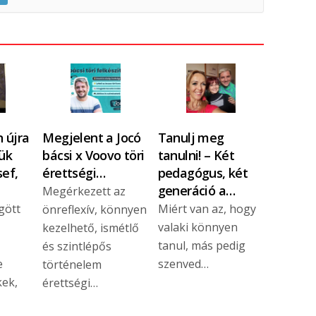
 újra
Megjelent a Jocó
Tanulj meg
ük
bácsi x Voovo töri
tanulni! – Két
sef,
érettségi…
pedagógus, két
generáció a…
Megérkezett az
gött
Miért van az, hogy
önreflexív, könnyen
valaki könnyen
kezelhető, ismétlő
tanul, más pedig
és szintlépős
e
szenved…
történelem
kek,
érettségi…