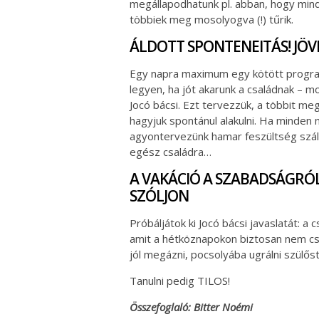
megállapodhatunk pl. abban, hogy mind
többiek meg mosolyogva (!) tűrik.
ÁLDOTT SPONTENEITÁS! JÖV
Egy napra maximum egy kötött progr
legyen, ha jót akarunk a családnak – m
Jocó bácsi. Ezt tervezzük, a többit me
hagyjuk spontánul alakulni. Ha minden 
agyontervezünk hamar feszültség szál
egész családra…
A VAKÁCIÓ A SZABADSÁGRÓ
SZÓLJON
Próbáljátok ki Jocó bácsi javaslatát: a
amit a hétköznapokon biztosan nem csi
jól megázni, pocsolyába ugrálni szülő
Tanulni pedig TILOS!
Összefoglaló: Bitter Noémi