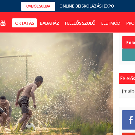
ONLINE BEISKOLÁZÁSI EXPO
OVIBÓL SULIBA
OKTATÁS
BABAHÁZ
FELELŐS SZÜLŐ
ÉLETMÓD
PRO
Fel
Felelős
[mailp