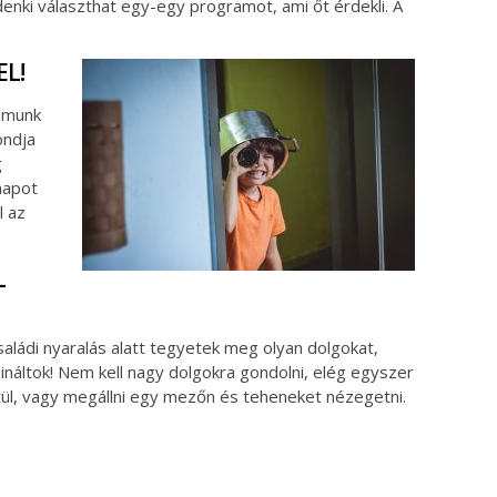
enki választhat egy-egy programot, ami őt érdekli. A
EL!
amunk
ondja
g
napot
l az
L
 családi nyaralás alatt tegyetek meg olyan dolgokat,
náltok! Nem kell nagy dolgokra gondolni, elég egyszer
stül, vagy megállni egy mezőn és teheneket nézegetni.