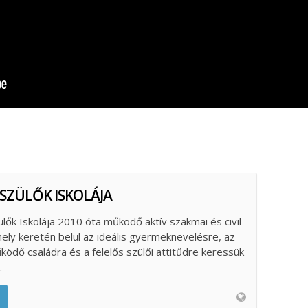
 SZÜLŐK ISKOLÁJA
ülők Iskolája 2010 óta működő aktív szakmai és civil
ely keretén belül az ideális gyermeknevelésre, az
űködő családra és a felelős szülői attitűdre keressük
.