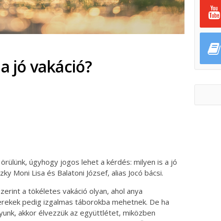
 a jó vakáció?
ok
ter
rülünk, úgyhogy jogos lehet a kérdés: milyen is a jó
ky Moni Lisa és Balatoni József, alias Jocó bácsi.
szerint a tökéletes vakáció olyan, ahol anya
erekek pedig izgalmas táborokba mehetnek. De ha
ágyunk, akkor élvezzük az együttlétet, miközben