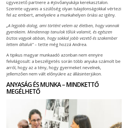
ügyvezető partnere a #jövőanyukája kerekasztalon.
Szerinte ugyanis a szülőség olyan tulajdonságokkal vértezi
fel az embert, amelyekre a munkahelyen óriási az igény.
„A legjobb dolog, ami történt velem az életben, hogy vannak
gyerekeim. Mindennap tanulok tőlük valamit, és egészen
biztos vagyok abban, hogy sokkal jobb vezető és szakember
lettem általuk”
– tette még hozzá Andrea.
A tipikus magyar munkaadó azonban nem ennyire
felvilágosult: a beszélgetés során több anyuka számolt be
arról, hogy az a tény, hogy gyermeket nevelnek,
jellemzően nem vált előnyükre az állásinterjúkon.
ANYASÁG ÉS MUNKA – MINDKETTŐ
MEGÉLHETŐ