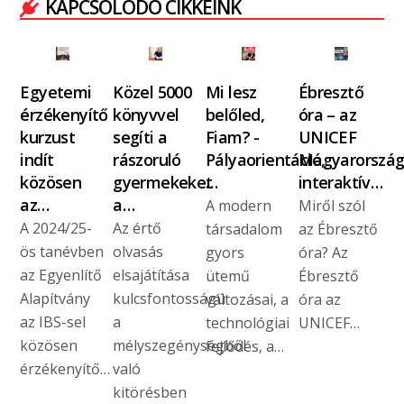
KAPCSOLÓDÓ CIKKEINK
Egyetemi
Közel 5000
Mi lesz
Ébresztő
érzékenyítő
könyvvel
belőled,
óra – az
kurzust
segíti a
Fiam? -
UNICEF
indít
rászoruló
Pályaorientáció,
Magyarorszá
közösen
gyermekeket
…
interaktív…
az…
a…
A modern
Miről szól
A 2024/25-
Az értő
társadalom
az Ébresztő
ös tanévben
olvasás
gyors
óra? Az
az Egyenlítő
elsajátítása
ütemű
Ébresztő
Alapítvány
kulcsfontosságú
változásai, a
óra az
az IBS-sel
a
technológiai
UNICEF…
közösen
mélyszegénységből
fejlődés, a…
érzékenyítő…
való
kitörésben