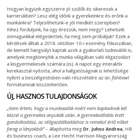
Hogyan legyünk egyszerre jó szülők és sikeresek a
karrierükben? Lesz elég időnk a gyerekeinkre és erőnk a
munkánkra? Teljesíthetünk-e jól mindkét szerepben?
Kihez forduljunk, ha úgy érezzük, nem megy? Lehetünk
önmagunkkal elégedettek, ha meg sem próbáljuk? Ezek a
kérdések álltak a 2018. október 10-i esemény fókuszában,
de kiemelt hangsúlyt kaptak azok a gyakorlati tudnivalók is,
amelyek megkönnyítik a munka világában való eligazodást
a kisgyermekesek számára (is). A napot egy interaktív
kerekasztal nyitotta, ahol a hallgatóságnak is lehetősége
nyílott a beszélgetésben való részvételre az ún.
fishbowl
formátumnak köszönhetően.
ÚJ, HASZNOS TULAJDONSÁGOK
„Nem értem, hogy a munkaadók miért nem kapkodnak két
kézzel a gyermekes anyukák után. A gyermekvállalás érett
gondolkodású, az időgazdálkodáshoz is remekül értő nőket
farag a lányokból”
– állapította meg
Dr. Juhos Andrea
, HR
és business coach, a Lee Hecht Harrison Magyarország