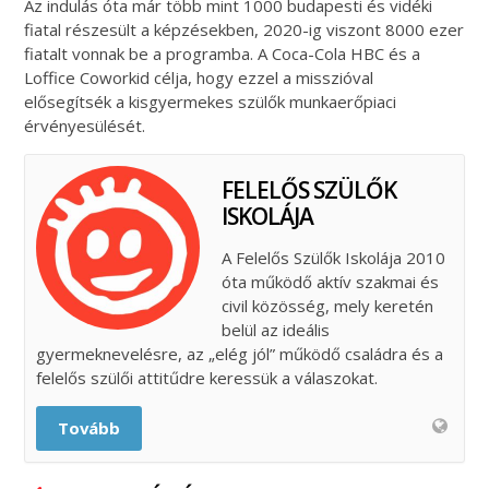
Az indulás óta már több mint 1000 budapesti és vidéki
fiatal részesült a képzésekben, 2020-ig viszont 8000 ezer
fiatalt vonnak be a programba. A Coca-Cola HBC és a
Loffice Coworkid célja, hogy ezzel a misszióval
elősegítsék a kisgyermekes szülők munkaerőpiaci
érvényesülését.
FELELŐS SZÜLŐK
ISKOLÁJA
A Felelős Szülők Iskolája 2010
óta működő aktív szakmai és
civil közösség, mely keretén
belül az ideális
gyermeknevelésre, az „elég jól” működő családra és a
felelős szülői attitűdre keressük a válaszokat.
Tovább