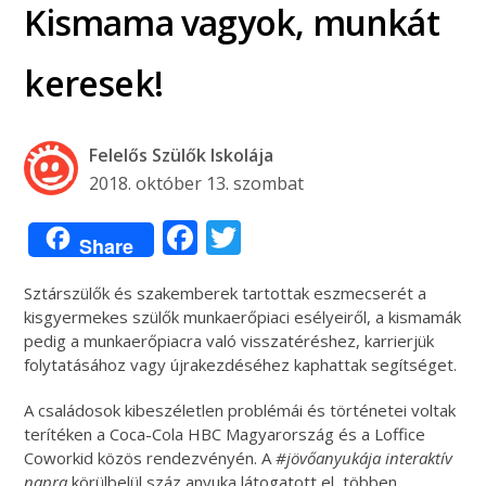
Kismama vagyok, munkát
keresek!
Felelős Szülők Iskolája
2018. október 13. szombat
Facebook
Twitter
Share
Sztárszülők és szakemberek tartottak eszmecserét a
kisgyermekes szülők munkaerőpiaci esélyeiről, a kismamák
pedig a munkaerőpiacra való visszatéréshez, karrierjük
folytatásához vagy újrakezdéséhez kaphattak segítséget.
A családosok kibeszéletlen problémái és történetei voltak
terítéken a Coca-Cola HBC Magyarország és a Loffice
Coworkid közös rendezvényén. A
#jövőanyukája interaktív
napra
körülbelül száz anyuka látogatott el, többen