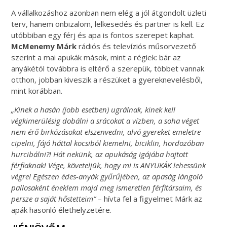
A vállalkozáshoz azonban nem elég a jól átgondolt üzleti
terv, hanem önbizalom, lelkesedés és partner is kell. Ez
utóbbiban egy férj és apa is fontos szerepet kaphat.
McMenemy Márk
rádiós és televíziós műsorvezető
szerint a mai apukák mások, mint a régiek: bár az
anyákétól továbbra is eltérő a szerepük, többet vannak
otthon, jobban kiveszik a részüket a gyereknevelésből,
mint korábban.
„Kinek a hasán (jobb esetben) ugrálnak, kinek kell
végkimerülésig dobálni a srácokat a vízben, a soha véget
nem érő birkózásokat elszenvedni, alvó gyereket emeletre
cipelni, fájó háttal kocsiból kiemelni, biciklin, hordozóban
hurcibálni?! Hát nekünk, az apukáság igájába hajtott
férfiaknak! Vége, követeljük, hogy mi is ANYUKÁK lehessünk
végre! Egészen édes-anyák gyűrűjében, az apaság lángoló
pallosaként éneklem majd meg ismeretlen férfitársaim, és
persze a saját hőstetteim”
– hívta fel a figyelmet Márk az
apák hasonló élethelyzetére.