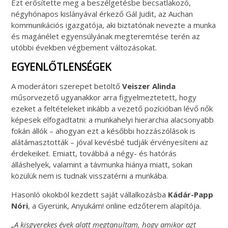
Ezt erősítette meg a beszélgetésbe becsatlakozó,
négyhónapos kislányával érkező Gál Judit, az Auchan
kommunikációs igazgatója, aki biztatónak nevezte a munka
és magánélet egyensúlyának megteremtése terén az
utóbbi években végbement változásokat.
EGYENLŐTLENSÉGEK
A moderátori szerepet betöltő
Veiszer Alinda
műsorvezető ugyanakkor arra figyelmeztetett, hogy
ezeket a feltételeket inkább a vezető pozícióban lévő nők
képesek elfogadtatni: a munkahelyi hierarchia alacsonyabb
fokán állók – ahogyan ezt a későbbi hozzászólások is
alátámasztották – jóval kevésbé tudják érvényesíteni az
érdekeiket. Emiatt, továbbá a négy- és hatórás
álláshelyek, valamint a távmunka hiánya miatt, sokan
közülük nem is tudnak visszatérni a munkába.
Hasonló okokból kezdett saját vállalkozásba
Kádár-Papp
Nóri
, a Gyerünk, Anyukám! online edzőterem alapítója.
„A kisgyerekes évek alatt megtanultam, hogy amikor azt