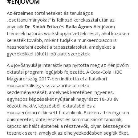
#ÉNJÖVŐM
Az érzelmes történeteket és tanulságos
„esettanulmányokat” is felhozó kerekasztal után az
anyukák
Dr. Sinkó Erika
és
Balla Ágnes
#énjövőm
trénerek hatórás workshopján vettek részt, ahol közösen
keresték tovább, miként tudják a munkaerőpiacon is
hasznosítani azokat a tapasztalatokat, amelyeket a
gyerekeikkel töltött idő alatt szereztek.
A #jövőanyukája interaktív nap nyitotta meg az #énjövőm
oktatási program legújabb fejezetét. A Coca-Cola HBC
Magyarország 2017-ben indította el a fiatalkori
munkanélküliség visszaszorítását célzó
kezdeményezését, amelynek keretében ingyenes,
egynapos képzéseket nyújtanak nagyrészt 18-30 év
közötti inaktív, képzésből, oktatásból és a
munkaerőpiacról kiesett fiataloknak. Ezeken a tréningeken
önismeretet, önfejlesztést és kommunikációt tanulnak,
kapcsolati hálót építenek a résztvevők, olyan készségekre
tesznek szert, amelyek az elhelyezkedésben segítik őket.