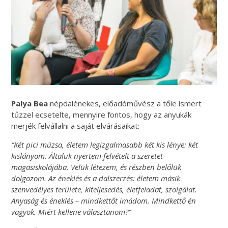
Palya Bea
népdalénekes, előadóművész a tőle ismert
tűzzel ecsetelte, mennyire fontos, hogy az anyukák
merjék felvállalni a saját elvárásaikat:
“Két pici múzsa, életem legizgalmasabb két kis lénye: két
kislányom. Általuk nyertem felvételt a szeretet
magasiskolájába. Velük létezem, és részben belőlük
dolgozom. Az éneklés és a dalszerzés: életem másik
szenvedélyes területe, kiteljesedés, életfeladat, szolgálat.
Anyaság és éneklés – mindkettőt imádom. Mindkettő én
vagyok. Miért kellene választanom?”