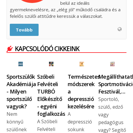
belül az ideális
gyermeknevelésre, az „elég jól” működő családra és a
felelős szülői attitűdre keressük a válaszokat.
Tovább
KAPCSOLÓDÓ CIKKEINK
Sportszülők
Szóbeli
Természetes
Megállíthatat
Akadémiája
Felvételi
módszerek
Sportmotiváci
- Milyen
TURBÓ
a
Fesztivál,…
sportszülő
Előkészítő
depresszió
Sportoló,
vagyok?
- egyéni
kezelésére
szülő, edző
foglalkozás
Nem
A
vagy
A Szóbeli
könnyű
depresszió
pedagógus
Felvételi
szülőnek
sokunk
vagy? Segítő