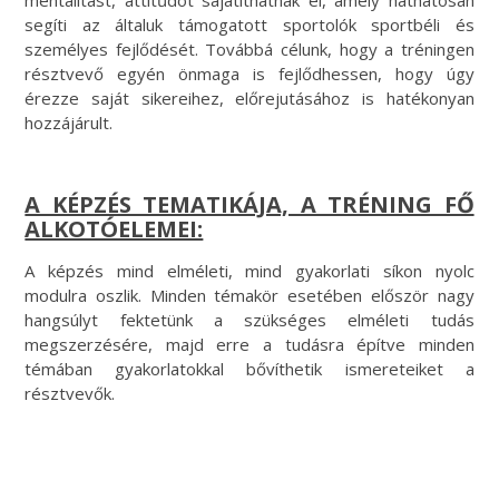
mentalitást, attitűdöt sajátíthatnak el, amely hathatósan
segíti az általuk támogatott sportolók sportbéli és
személyes fejlődését. Továbbá célunk, hogy a tréningen
résztvevő egyén önmaga is fejlődhessen, hogy úgy
érezze saját sikereihez, előrejutásához is hatékonyan
hozzájárult.
A KÉPZÉS TEMATIKÁJA, A TRÉNING FŐ
ALKOTÓELEMEI:
A képzés mind elméleti, mind gyakorlati síkon nyolc
modulra oszlik. Minden témakör esetében először nagy
hangsúlyt fektetünk a szükséges elméleti tudás
megszerzésére, majd erre a tudásra építve minden
témában gyakorlatokkal bővíthetik ismereteiket a
résztvevők.