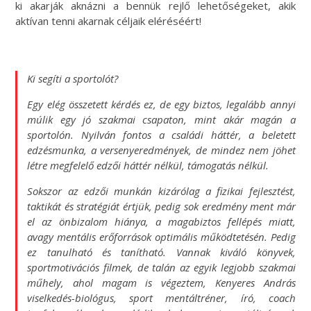
ki akarják aknázni a bennük rejlő lehetőségeket, akik
aktívan tenni akarnak céljaik eléréséért!
Ki segíti a sportolót?
Egy elég összetett kérdés ez, de egy biztos, legalább annyi
múlik egy jó szakmai csapaton, mint akár magán a
sportolón. Nyilván fontos a családi háttér, a beletett
edzésmunka, a versenyeredmények, de mindez nem jöhet
létre megfelelő edzői háttér nélkül, támogatás nélkül.
Sokszor az edzői munkán kizárólag a fizikai fejlesztést,
taktikát és stratégiát értjük, pedig sok eredmény ment már
el az önbizalom hiánya, a magabiztos fellépés miatt,
avagy mentális erőforrások optimális működtetésén. Pedig
ez tanulható és tanítható. Vannak kiváló könyvek,
sportmotivációs filmek, de talán az egyik legjobb szakmai
műhely, ahol magam is végeztem, Kenyeres András
viselkedés-biológus, sport mentáltréner, író, coach