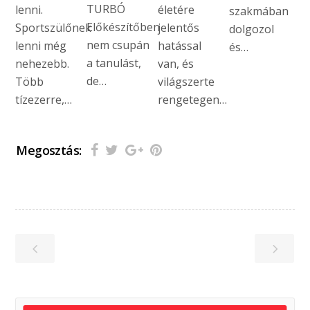
TURBÓ
lenni.
életére
szakmában
Előkészítőben
Sportszülőnek
jelentős
dolgozol
nem csupán
lenni még
hatással
és…
a tanulást,
nehezebb.
van, és
de…
Több
világszerte
tízezerre,…
rengetegen…
Megosztás: