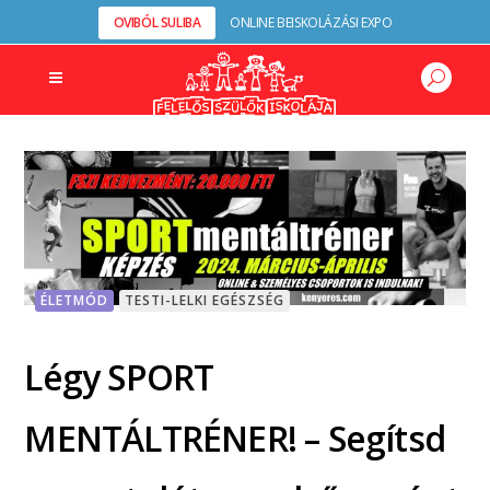
OVIBÓL SULIBA
ONLINE BEISKOLÁZÁSI EXPO
ÉLETMÓD
TESTI-LELKI EGÉSZSÉG
Légy SPORT
MENTÁLTRÉNER! – Segítsd