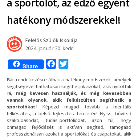
a sportolót, az edző egyént
hatékony módszerekkel!
Felelős Szülők Iskolája
2024. január 30. kedd
Facebook
Twitter
Share
Bár rendelkezésre állnak a hatékony módszerek, amelyek
segítségével hathatósan segíthetjük azokat, akik nyitottak
rá,
még kevesen használják, és még kevesebben
vannak olyanok, akik felkészülten segíthetik a
sportolókat!
Képezd magad tovább a mentális
felkészítés, a belső fejlesztés területén! Nyiss, bővítsd
szaktudásodat, tudás-portfóliódat, azon túl, hogy
önmagad fejlődését is aktívan segíted, támogasd
professzionálisan azokat a sportolókat és csapatokat, akik