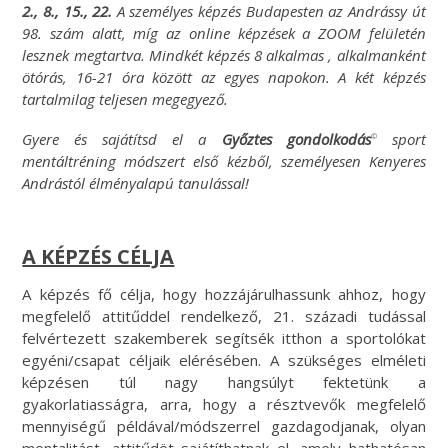
2., 8., 15., 22.
A személyes képzés Budapesten az Andrássy út
98. szám alatt, míg az online képzések a ZOOM felületén
lesznek megtartva. Mindkét képzés 8 alkalmas , alkalmanként
ötórás, 16-21 óra között az egyes napokon. A két képzés
tartalmilag teljesen megegyező.
Gyere és sajátítsd el a
Győztes gondolkodás
sport
©
mentáltréning módszert első kézből, személyesen Kenyeres
Andrástól élményalapú tanulással!
A KÉPZÉS CÉLJA
A képzés fő célja, hogy hozzájárulhassunk ahhoz, hogy
megfelelő attitűddel rendelkező, 21. századi tudással
felvértezett szakemberek segítsék itthon a sportolókat
egyéni/csapat céljaik elérésében. A szükséges elméleti
képzésen túl nagy hangsúlyt fektetünk a
gyakorlatiasságra, arra, hogy a résztvevők megfelelő
mennyiségű példával/módszerrel gazdagodjanak, olyan