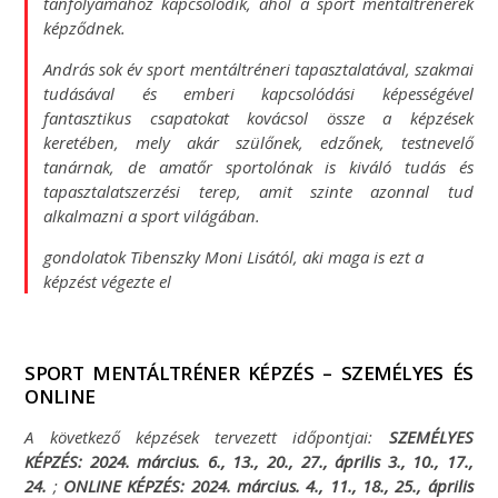
tanfolyamához kapcsolódik, ahol a sport mentáltrénerek
képződnek.
András sok év sport mentáltréneri tapasztalatával, szakmai
tudásával és emberi kapcsolódási képességével
fantasztikus csapatokat kovácsol össze a képzések
keretében, mely akár szülőnek, edzőnek, testnevelő
tanárnak, de amatőr sportolónak is kiváló tudás és
tapasztalatszerzési terep, amit szinte azonnal tud
alkalmazni a sport világában.
gondolatok Tibenszky Moni Lisától, aki maga is ezt a
képzést végezte el
SPORT MENTÁLTRÉNER KÉPZÉS – SZEMÉLYES ÉS
ONLINE
A következő képzések tervezett időpontjai:
SZEMÉLYES
KÉPZÉS: 2024. március. 6., 13., 20., 27., április 3., 10., 17.,
24.
;
ONLINE KÉPZÉS:
2024. március. 4., 11., 18., 25., április