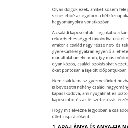
Olyan dolgok ezek, amiket sosem felejt
színesebbé az egyforma hétköznapokat
hagyományokra vonatkozóan.
A családi kapcsolatok – leginkább a ka
rekordsebességgel távolodhatunk el e
amikor a család nagy része net- és t
gyerekünkkel gyakran egyenlő a lehet
már általában elmarad), így más módon
olyan közös, családi szokásokat vezet
őket pontosan a kijelölt időpontjukban.
Nem csak kamasz gyermekünket hozha
is bevezetni néhány családi hagyományt
kapaszkodóvá, ami nyugalmat és bizton
kapcsolatot és az összetartozás érzésé
Hogy mit élvezne legjobban a családod,
ötlet inspirációként.
1. APA-LÁNYA ÉS ANYA-FIA