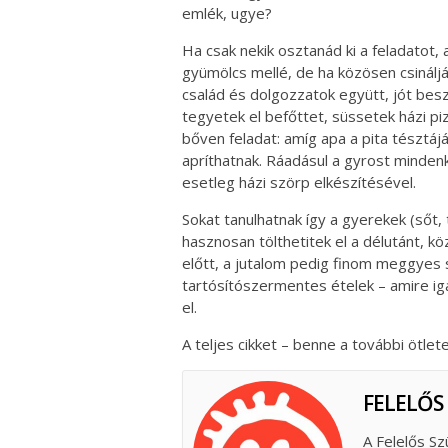
emlék, ugye?
Ha csak nekik osztanád ki a feladatot, 
gyümölcs mellé, de ha közösen csináljá
család és dolgozzatok együtt, jót besz
tegyetek el befőttet, süssetek házi piz
bőven feladat: amíg apa a pita tésztájá
apríthatnak. Ráadásul a gyrost mindenk
esetleg házi szörp elkészítésével.
Sokat tanulhatnak így a gyerekek (sőt, 
hasznosan tölthetitek el a délutánt, kö
előtt, a jutalom pedig finom meggyes 
tartósítószermentes ételek – amire ig
el.
A teljes cikket – benne a további ötlet
FELELŐS
A Felelős Sz