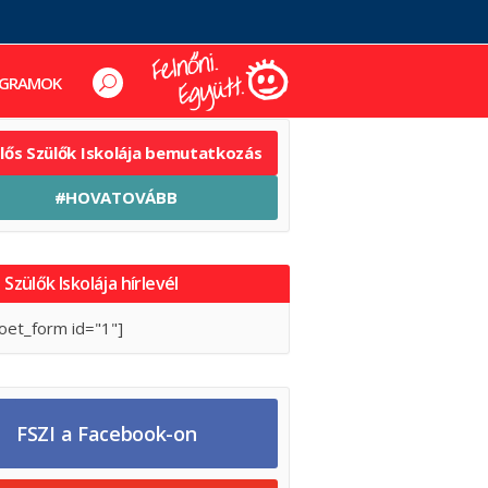
GRAMOK
elős Szülők Iskolája bemutatkozás
#HOVATOVÁBB
 Szülők Iskolája hírlevél
oet_form id="1"]
FSZI a Facebook-on