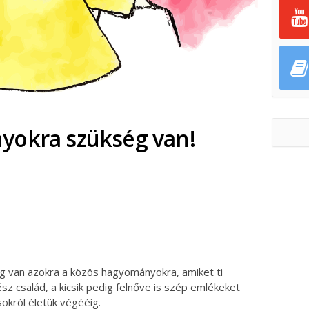
yokra szükség van!
ok
ter
g van azokra a közös hagyományokra, amiket ti
ész család, a kicsik pedig felnőve is szép emlékeket
okról életük végééig.