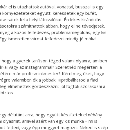
ár el is utazhattok autóval, vonattal, busszal is egy
 a környezeteteket együtt, keressetek egy büfét,
tassátok fel a helyi látnivalókat. Érdekes kirándulás
tásotokra számíthattok abban, hogy el ne tévedjetek,
 lényeg a közös felfedezés, problémamegoldás, egy kis
Egy ismeretlen várost felfedezni mindig jó móka!
 hogy a gyerek tanítson téged valami olyanra, amiben
lr-al vagy az instagrammal? Szeretnéd megérteni a
 létére már profi sminkmester? Kérd meg őket, hogy
végre valamiben ők a jobbak. Kipróbálhatod a fiad
leg elmehettek gördeszkázni: jól fogtok szórakozni a
biztos.
gy délutánt arra, hogy együtt készítetek el néhány
i olyasmit, amivel azért van egy kis munka – mi is
ot fejteni, vagy épp meggyet magozni. Neked is szép