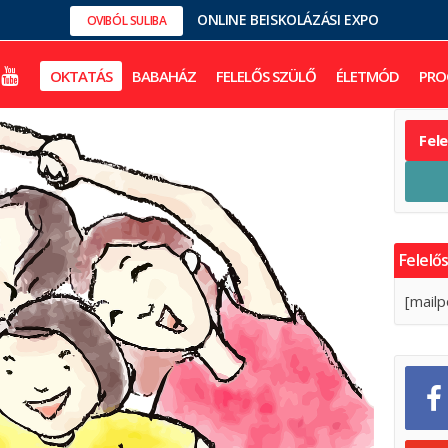
ONLINE BEISKOLÁZÁSI EXPO
OVIBÓL SULIBA
OKTATÁS
BABAHÁZ
FELELŐS SZÜLŐ
ÉLETMÓD
PRO
Fel
Felelős
[mailp