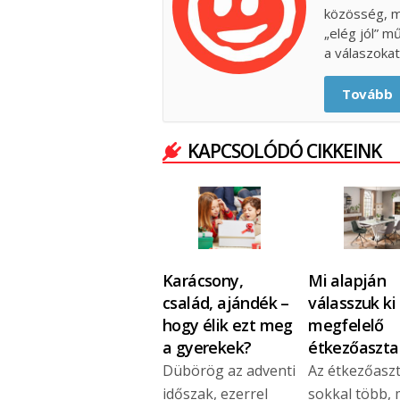
közösség, m
„elég jól” m
a válaszokat
Tovább
KAPCSOLÓDÓ CIKKEINK
Karácsony,
Mi alapján
család, ajándék –
válasszuk ki
hogy élik ezt meg
megfelelő
a gyerekek?
étkezőaszta
Dübörög az adventi
Az étkezőaszt
időszak, ezerrel
sokkal több, 