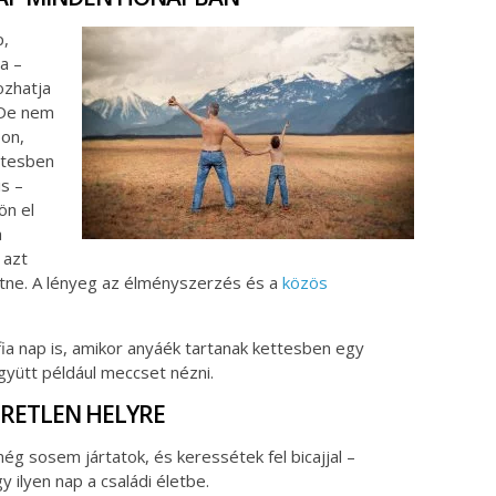
p,
va –
ozhatja
. De nem
pon,
ttesben
is –
ön el
a
 azt
etne. A lényeg az élményszerzés és a
közös
fia nap is, amikor anyáék tartanak kettesben egy
yütt például meccset nézni.
MERETLEN HELYRE
még sosem jártatok, és keressétek fel bicajjal –
 ilyen nap a családi életbe.