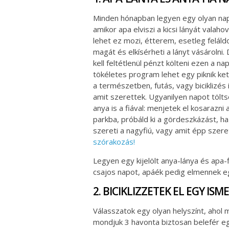
Minden hónapban legyen egy olyan na
amikor apa elviszi a kicsi lányát valaho
lehet ez mozi, étterem, esetleg feláld
magát és elkísérheti a lányt vásárolni
kell feltétlenül pénzt költeni ezen a na
tökéletes program lehet egy piknik ke
a természetben, futás, vagy biciklizés 
amit szerettek. Ugyanilyen napot tölts
anya is a fiával: menjetek el kosarazni 
parkba, próbáld ki a gördeszkázást, ha
szereti a nagyfiú, vagy amit épp szer
szórakozás!
Legyen egy kijelölt anya-lánya és apa-
csajos napot, apáék pedig elmennek eg
2. BICIKLIZZETEK EL EGY IS
Válasszatok egy olyan helyszínt, ahol 
mondjuk 3 havonta biztosan belefér egy