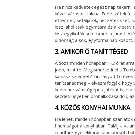
Ha nincs kedvetek egész nap tekerni, ak
közeli városba, faluba. Fedezzétek fel
éttermet, sétáljatok, nézzetek szét, ku
lesz, ahol csak egymásra és a kreativi
hisz egyikőtök sem ismeri a járást. A
újdonság a sok, egyforma nap között. 
3. AMIKOR Ő TANÍT TÉGED
Áldozz minden hónapban 1-2 órát arra,
jobb, mint te. Megismerkednél a Tumb
kamasz szlenget? Tini lányod 16 éves
tanítsanak meg – élvezni fogják, hogy 
kedvenc számítógépes játékát is, eset
kezdeti ügyetlen próbálkozásaidon, az 
4. KÖZÖS KONYHAI MUNKA
Ha lehet, minden hónapban szánjatok e
finomságot a konyhában. Találj ki valam
imádtunk gyerekkorunkban borsót, bab