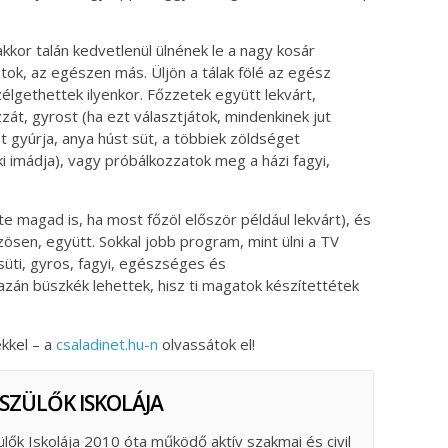
akkor talán kedvetlenül ülnének le a nagy kosár
tok, az egészen más. Üljön a tálak fölé az egész
élgethettek ilyenkor. Főzzetek együtt lekvárt,
zát, gyrost (ha ezt választjátok, mindenkinek jut
t gyúrja, anya húst süt, a többiek zöldséget
i imádja), vagy próbálkozzatok meg a házi fagyi,
te magad is, ha most főzöl először például lekvárt), és
zösen, együtt. Sokkal jobb program, mint ülni a TV
süti, gyros, fagyi, egészséges és
azán büszkék lehettek, hisz ti magatok készítettétek
ekkel – a
csaladinet.hu-n
olvassátok el!
 SZÜLŐK ISKOLÁJA
ülők Iskolája 2010 óta működő aktív szakmai és civil