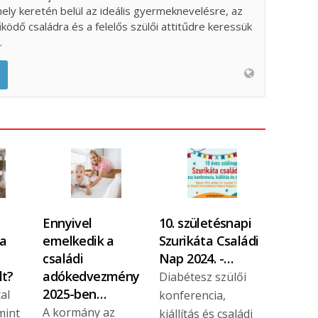
ely keretén belül az ideális gyermeknevelésre, az
űködő családra és a felelős szülői attitűdre keressük
.
Ennyivel
10. születésnapi
 a
emelkedik a
Szurikáta Családi
családi
Nap 2024. -…
lt?
adókedvezmény
Diabétesz szülői
2025-ben…
al
konferencia,
A kormány az
mint
kiállítás és családi