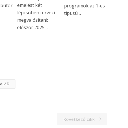
emelést két
bútor:
programok az 1-es
lépcsőben tervezi
típusú…
megvalósítani:
először 2025…
SALÁD
Következő cikk