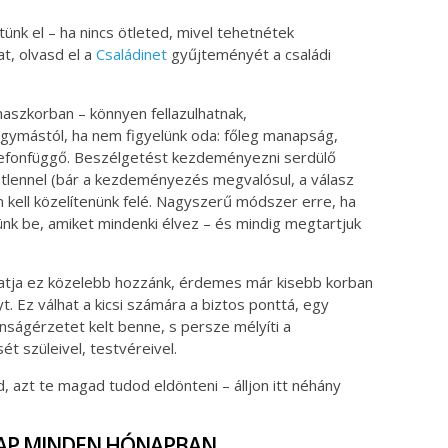
ünk el – ha nincs ötleted, mivel tehetnétek
, olvasd el a
Családinet
gyűjteményét a családi
maszkorban – könnyen fellazulhatnak,
gymástól, ha nem figyelünk oda: főleg manapság,
elefonfüggő. Beszélgetést kezdeményezni serdülő
etlennel (bár a kezdeményezés megvalósul, a válasz
 kell közelítenünk felé. Nagyszerű módszer erre, ha
ünk be, amiket mindenki élvez – és mindig megtartjuk
tja ez közelebb hozzánk, érdemes már kisebb korban
. Ez válhat a kicsi számára a biztos ponttá, egy
ságérzetet kelt benne, s persze mélyíti a
t szüleivel, testvéreivel.
 azt te magad tudod eldönteni – álljon itt néhány
 NAP MINDEN HÓNAPBAN