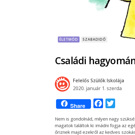
ÉLETMÓD
SZABADIDŐ
Családi hagyomán
Felelős Szülők Iskolája
2020. január 1. szerda
Facebo
Twit
Share
Nem is gondolnád, milyen nagy szüksé
magatok találtok ki: imádni fogja az eg
őriznek majd ezekről az kedves szokás