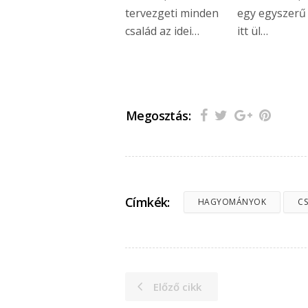
tervezgeti minden
egy egyszerű 
család az idei…
itt ül…
Megosztás:
Címkék:
HAGYOMÁNYOK
C
Előző cikk