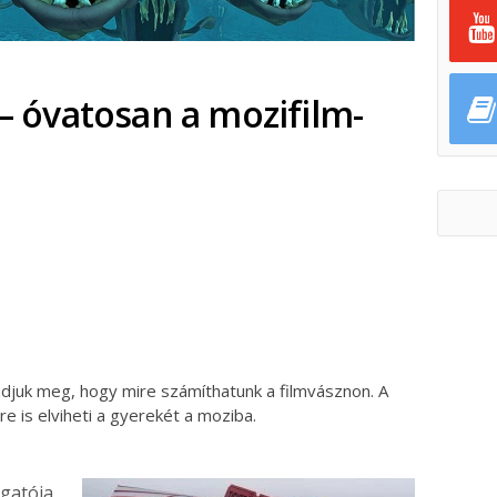
 – óvatosan a mozifilm-
ok
ter
djuk meg, hogy mire számíthatunk a filmvásznon. A
re is elviheti a gyerekét a moziba.
lgatója