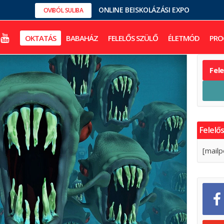
ONLINE BEISKOLÁZÁSI EXPO
OVIBÓL SULIBA
OKTATÁS
BABAHÁZ
FELELŐS SZÜLŐ
ÉLETMÓD
PRO
Fel
Felelős
[mailp