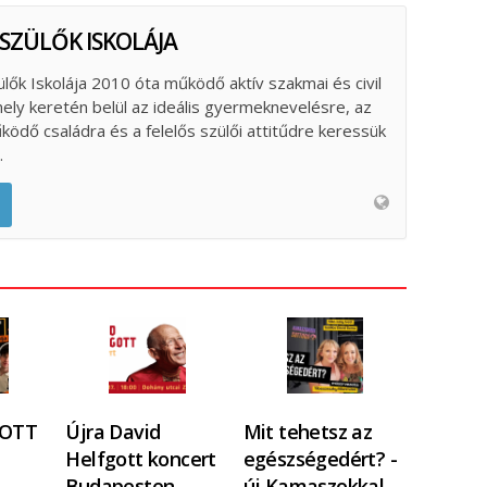
 SZÜLŐK ISKOLÁJA
ülők Iskolája 2010 óta működő aktív szakmai és civil
ely keretén belül az ideális gyermeknevelésre, az
űködő családra és a felelős szülői attitűdre keressük
.
FOTT
Újra David
Mit tehetsz az
Helfgott koncert
egészségedért? -
Budapesten
új Kamaszokkal…