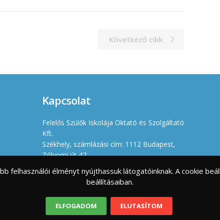
Következő cikk
Kapcsolat
Felelős Szülők Iskolája Oktató és Szolgáltató
Kft.
Székhely, számlázási cím: 1112 Budapest,
Zólyomi út 47.
Iroda: 1114 Budapest, Villányi út 11-13.
jobb felhasználói élményt nyújthassuk látogatóinknak. A cookie b
Cégjegyzékszám: 01 09 966630
beállításaiban.
Adószám: 23461176-2-43
info@felelosszulokiskolaja.hu
ELFOGADOM
ELUTASÍTOM
+36 20 358 66 12