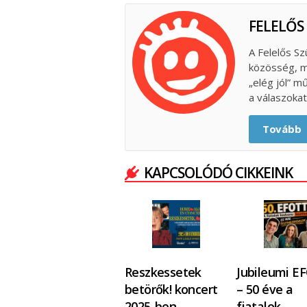
FELELŐS
A Felelős Sz
közösség, m
„elég jól” m
a válaszokat
Tovább
KAPCSOLÓDÓ CIKKEINK
Reszkessetek
Jubileumi E
betörők! koncert
– 50 éve a
2025-ben
fiatalok