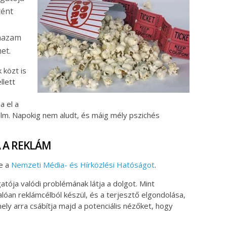
tént
Shazam
et.
k közt is
llett
a el a
ilm. Napokig nem aludt, és máig mély pszichés
.
A A REKLÁM
e a
Nemzeti Média- és Hírközlési Hatóságot
.
atója valódi problémának látja a dolgot. Mint
lóan reklámcélból készül, és a terjesztő elgondolása,
ely arra csábítja majd a potenciális nézőket, hogy