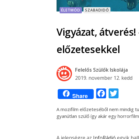
ÉLETMÓD
SZABADIDŐ
Vigyázat, átverés!
előzetesekkel
Felelős Szülők Iskolája
2019. november 12. kedd
Facebo
Twit
Share
A mozifilm előzeteséből nem mindig tu
gyanútlan szülő így akár egy horrorfilm
A jelenségre az
InfoRádió
egyik hal