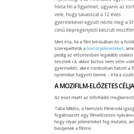
hívta fel a figyelmet, ugyanis az tör
vele, hogy tavasszal a 12 éves
gyermekével együtt nézte meg a 
című képregényből készült mozifilm
Mint írta, ha a film leírásában és a fotó
szerepeltetik a
horrorjeleneteket
, ame
pedig az előzetesben legalább utalást
tesznek rá, akkor biztos nem vitte voln
gyermekét, akire rombolóan hatott a f
nyomokat hagyott benne – írta a szülő
A MOZIFILM-ELŐZETES CÉLJ
Az eset miatt az InfoRádió megkerest
Taba Miklós, a Nemzeti Filmiroda igazg
fogalmazott egy filmelőzetes nyilvánva
hogy olyan jeleneteket fog mutatni, am
beüljenek a filmre.