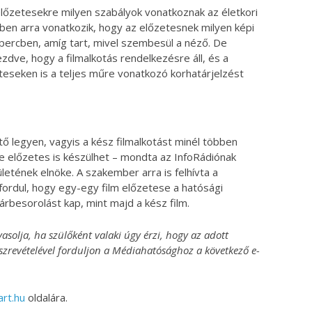
előzetesekre milyen szabályok vonatkoznak az életkori
rben arra vonatkozik, hogy az előzetesnek milyen képi
percben, amíg tart, mivel szembesül a néző. De
dve, hogy a filmalkotás rendelkezésre áll, és a
eseken is a teljes műre vonatkozó korhatárjelzést
ő legyen, vagyis a kész filmalkotást minél többen
e előzetes is készülhet – mondta az InfoRádiónak
letének elnöke. A szakember arra is felhívta a
 fordul, hogy egy-egy film előzetese a hatósági
rbesorolást kap, mint majd a kész film.
asolja, ha szülőként valaki úgy érzi, hogy az adott
szrevételével forduljon a Médiahatósághoz a következő e-
art.hu
oldalára.