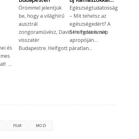
Örömmel jelentjük
Egészségtudatosság
be, hogy a világhírű
– Mit tehetsz az
ausztrál
egészségedért? A
zongoraművész, David Helfgott ismét
Semmelweis nap
visszatér
apropóján…
nei és
Budapestre. Helfgott páratlan…
emes
at! …
FILM
MOZI