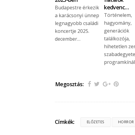
kedvenc…
Budapestre érkezik
Történelem,
a karácsonyi ünnep
hagyomány,
legnagyobb családi
generációk
koncertje 2025.
találkozója,
december…
hihetetlen ze
szabadegyet
programkínál
Megosztás:
Címkék:
ELŐZETES
HORROR