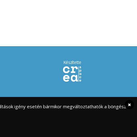
Készítette
eállítások igény esetén bármikor megváltoztathatók a böngésző