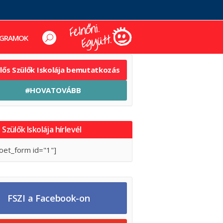
GRAMOK
elős Szülők Iskolája bemutatkozás
#HOVATOVÁBB
 Szülők Iskolája hírlevél
oet_form id="1"]
FSZI a Facebook-on