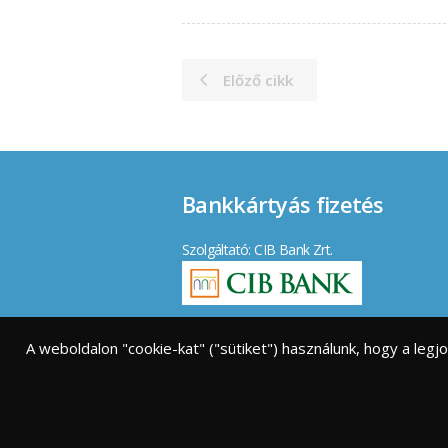
Előző cikk
Bankkártyás fizetés
Szolgáltató: CIB Bank Zrt.
Elfogadott kártyák:
A weboldalon "cookie-kat" ("sütiket") használunk, hogy a leg
Vásárlói tájékoztató
|
GY.I.K.