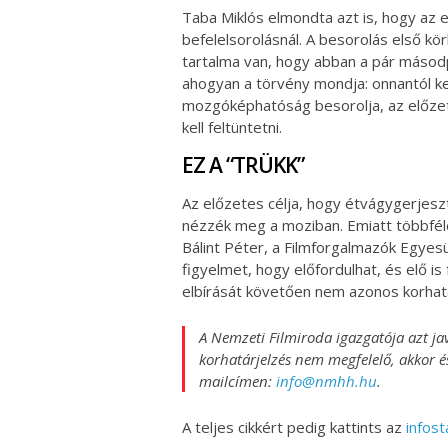
Taba Miklós elmondta azt is, hogy az 
befelelsorolásnál. A besorolás első kö
tartalma van, hogy abban a pár másod
ahogyan a törvény mondja: onnantól kez
mozgóképhatóság besorolja, az előzet
kell feltüntetni.
EZ A “TRÜKK”
Az előzetes célja, hogy étvágygerjeszt
nézzék meg a moziban. Emiatt többfél
Bálint Péter, a Filmforgalmazók Egyesü
figyelmet, hogy előfordulhat, és elő is
elbírását követően nem azonos korhatá
A Nemzeti Filmiroda igazgatója azt jav
korhatárjelzés nem megfelelő, akkor é
mailcímen:
info@nmhh.hu
.
A teljes cikkért pedig kattints az
infost