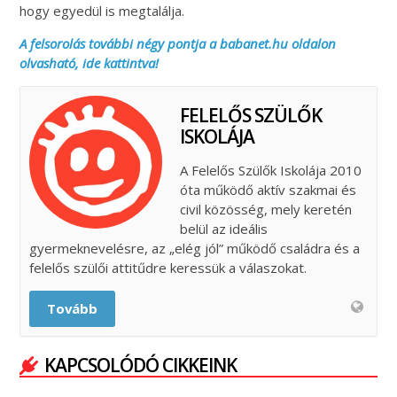
hogy egyedül is megtalálja.
A felsorolás további négy pontja a babanet.hu oldalon
olvasható, ide kattintva!
FELELŐS SZÜLŐK
ISKOLÁJA
A Felelős Szülők Iskolája 2010
óta működő aktív szakmai és
civil közösség, mely keretén
belül az ideális
gyermeknevelésre, az „elég jól” működő családra és a
felelős szülői attitűdre keressük a válaszokat.
Tovább
KAPCSOLÓDÓ CIKKEINK