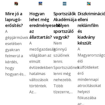
Mire jó a
Hogyan
Sportszülők
Diszkrimináci
laprugó-
lehet még
Akadémiája
elleni
erősítés?
eredményesebb
- Milyen
reklámfilm
az
sportszülő
és
A
állattartás?
vagyok?
kiadvány
gépjárművek
készült
A
Nem
esetében
A
mezőgazdaság
könnyű
gyakran
Magyarország
világában az
szülőnek
felmerül a
élő
elmúlt
lenni.
kérdés,
külföldieket
évtizedekben
Sportszülőnek
hogy
érő
hatalmas
lenni még
hogyan és…
mindennapi
változások
nehezebb.
atrocitásokat
történtek.
Több
helyezi
Az…
tízezerre,…
fókuszába
az…