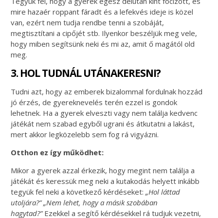
Tegyük fel, hogy a gyerek egész délután kint focizott, és
mire hazaér roppant fáradt és a lefekvés ideje is közel
van, ezért nem tudja rendbe tenni a szobáját,
megtisztítani a cipőjét stb. Ilyenkor beszéljük meg vele,
hogy miben segítsünk neki és mi az, amit ő magától old
meg.
3. HOL TUDNÁL UTÁNAKERESNI?
Tudni azt, hogy az emberek bizalommal fordulnak hozzád
jó érzés, de gyereknevelés terén ezzel is gondok
lehetnek. Ha a gyerek elveszti vagy nem találja kedvenc
játékát nem szabad egyből ugrani és átkutatni a lakást,
mert akkor legközelebb sem fog rá vigyázni.
Otthon ez így működhet:
Mikor a gyerek azzal érkezik, hogy megint nem találja a
játékát és keressük meg neki a kutakodás helyett inkább
tegyük fel neki a következő kérdéseket:
„Hol láttad
utoljára?” „Nem lehet, hogy a másik szobában
hagytad?”
Ezekkel a segítő kérdésekkel rá tudjuk vezetni,