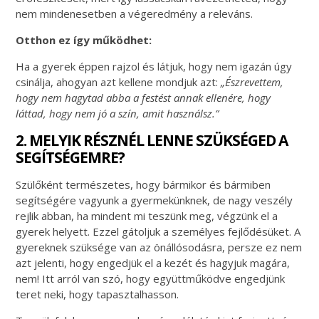
nem mindenesetben a végeredmény a releváns.
Otthon ez így működhet:
Ha a gyerek éppen rajzol és látjuk, hogy nem igazán úgy
csinálja, ahogyan azt kellene mondjuk azt:
„Észrevettem,
hogy nem hagytad abba a festést annak ellenére, hogy
láttad, hogy nem jó a szín, amit használsz.”
2. MELYIK RÉSZNÉL LENNE SZÜKSÉGED A
SEGÍTSÉGEMRE?
Szülőként természetes, hogy bármikor és bármiben
segítségére vagyunk a gyermekünknek, de nagy veszély
rejlik abban, ha mindent mi teszünk meg, végzünk el a
gyerek helyett. Ezzel gátoljuk a személyes fejlődésüket. A
gyereknek szüksége van az önállósodásra, persze ez nem
azt jelenti, hogy engedjük el a kezét és hagyjuk magára,
nem! Itt arról van szó, hogy együttműködve engedjünk
teret neki, hogy tapasztalhasson.