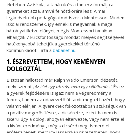
életében. Az iskola, a tanárok és a tanterv formálja a
gyermeket azzá, amivé felnőttkorára lesz. A mai
legkedveltebb pedagógiai módszer a Montessori. Minden
iskolai rendszernek, így ennek is megvannak a maga
hátrányai illetve előnyei, mégis Montessori tanaiban
elhangzik 7 kulcsfontosságú mondat melyek segítségével
hatékonyabbá tehetjük a gyerekekkel történő
kommunikációt – írta a
babanet.hu
.
1. ÉSZREVETTEM, HOGY KEMÉNYEN
DOLGOZTÁL
Biztosan hallottad már Ralph Waldo Emerson idézetét,
mely szerint
„Az élet egy utazás, nem egy célállomás.”
És ez
a gyerek fejlődésére is igaz: nem a végeredmény a
fontos, hanem az odavezető út, amit megtett azért, hogy
valamit elérjen. A gyereknek fokozottabban szükségük van
a pozitív megerősítésre, a dicséretre, ezért ha nem is
sikerül úgy a dolog, ahogyan eltervezte, vagy nem érte el
a kívánt eredményt, mégis dicsérd meg. Ismerd el
erőfeszítéseit, mert így lassacskán rávezetheted, hogy